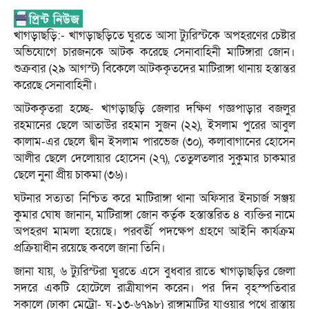
খাগড়াছ‌ড়ি‌:- খাগড়াছ‌ড়ি‌তে ঘুরতে আসা ট্যুরিস্টকে অপহরণের চেষ্টার
অ‌ভি‌যোগে চারজনকে আটক ক‌রে‌ছে সেনাবা‌হিনী মা‌টিঙ্গারা জোন।
শুক্রবার (২৯ আগস্ট) বিকেলে আটককৃতদের মাটিরাঙ্গা থানায় হস্তান্তর
করেছে সেনাবাহিনী।
আটককৃতরা হচ্ছে- খাগড়াছড়ি জেলার দক্ষিণ গজ্ঞপাড়ার বজলুর
রহমানের ছেলে আতাউর রহমান সুজন (২২), ইসলাম পুরের আবুল
কালাম-এর ছেলে দ্বীন ইসলাম পারভেজ (৩০), কলাবাগানের হোসেন
আলীর ছেলে দেলোয়ার হোসেন (২৭), তেতুলতলার সুকুমার চাকমার
ছেলে নুনা প্রীয় চাকমা (৩৬)।
ঘটনার সত্যতা নিশ্চিত করে মা‌টিরাঙ্গা থানা অফিসার ইনচার্জ সঞ্জয়
কুমার ঘোষ জানান, মাটিরাঙ্গা জোন কর্তৃক হস্তা‌ন্তরিত ৪ ব্যক্তির না‌মে
অপহরণ মামলা হ‌য়ে‌ছে। পরবর্তী পদ‌ক্ষেপ গ্রহ‌ণে আই‌নি কার্যক্রম
প্রক্রিয়া‌ধীন র‌য়ে‌ছে কবলে জানা তি‌নি।
জানা যায়, ৬ ট্যুরিস্টরা ঘুরতে এসে বুধবার রাতে খাগড়াছড়ির জেলা
সদরে এক‌টি হোটেলে রাত্রীযাপন করেন। পর দিন বৃহস্পতিবার
সকালে (ঢাকা মেট্রো- ঘ-১৩-৬৭৯৮) রাঙ্গামাটির যাওয়ার পথে রাস্তায়