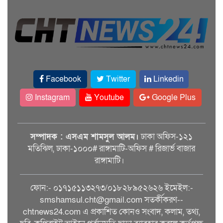
Facebook
Twitter
Linkedin
Instagram
Youtube
Google Plus
সম্পাদক : এসএম শামসুল আলম।
ঢাকা অফিস-১২১
মতিঝিল, ঢাকা-১০০০# রাঙ্গামাটি-অফিস # রিজার্ভ বাজার
রাঙ্গামাটি।
ফোন:- ০১৭১৫১১৩২৭৩/০১৮২৮৯৫২৬২৬ ইমেইল:-
smshamsul.cht@gmail.com সতর্কীকরণ--
chtnews24.com এ প্রকাশিত কোনও সংবাদ, কলাম, তথ্য,