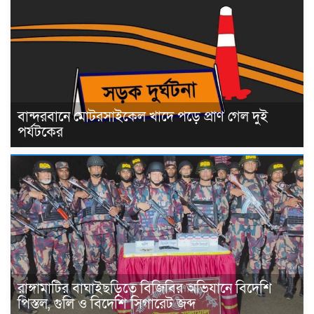
বান্দরবানে মোটরসাইকেল খাদে পড়ে প্রাণ গেল দুই
পর্যটকের
রাঙ্গামাটির বাঘাইছড়িতে বিজিবির অভিযানে বিদেশি
পিস্তল, গুলি ও বিদেশি সিগারেট জব্দ