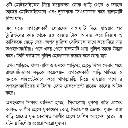
৩টি মোটরসাইকেল নিয়ে কয়েকজন লোক গাড়ি থেকে ৩ জনকে
তাদের মোটরসাইকেলে এবং দু’জনকে সিএনজেতে করে রাঙ্গামাটি
নিয়ে যায়।
এর মধ্যে অপহরণকারী খোরশেদ রাঙ্গামাটি নিয়ে যাওয়ার পর
ট্যুরিস্টদের কাছ থেকে ৫৫ হাজার টাকা আদায় করে নিজাম ও
তারিককে ছেড়ে দেয়। অপর ট্যুরিস্ট সেলিমকে সাথে করে নিয়ে যায়
অপহরণকারীরা। পরে খবর পেয়ে রাঙ্গামাটি থানা পুলিশ তা‌কে উদ্ধার
করে। তিনি বর্তমানে পুলিশ হেফাজতে রয়েছে বলে জানা যায়।
অপর গাড়িতে থাকা বাকি ৩ জনকে গাড়িসহ ছেড়ে দিলে ফেরার প‌থে
রাঙামাটি-ঢাকা সড়‌কে কয়েকজন অপহরণকারী গাড়ি থামিয়ে ২
জনকে প্রাইভেটকারে করে খাগড়াছড়ি নিয়ে যাওয়ার প‌থে ৪
অপহরণকারীদের মাটিরাঙ্গা জোন চেকপোস্টে রাতেই তা‌দের আটক
করে।
অপহরণের শিকার ব্যক্তিরা হচ্ছে- সিরাজগঞ্জ খুকসা বাড়ি গ্রামের
বরকত আলীর ছেলে মুকাদ্দেস (৪০), সিরাজগঞ্জ জেলার পুরান বাঙ্গা
বাড়ি গ্রামের মৃত কেরামত আলীর ছেলে সেলিম আহমেদ (৫০)। এ
ঘটনায় নিখোঁজ রয়েছে আরো দুজন।