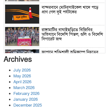
বান্দরবানে মোটরসাইকেল খাদে পড়ে
প্রাণ গেল দুই পর্যটকের
রাঙ্গামাটির বাঘাইছড়িতে বিজিবির
অভিযানে বিদেশি পিস্তল, গুলি ও বিদেশি
সিগারেট জব্দ
জাপানে শক্তিশালী ভূমিকম্পে নিহতের
সংখ্যা বেড়ে ৩৪
Archives
July 2026
রাশিয়ায় ক্যানসারের ভ্যাকসিন রোগীর
May 2026
শরীরে কার্যকরভাবে কাজ করছে, দাবি
April 2026
বিজ্ঞানীর
March 2026
February 2026
কাপ্তাই প্রেস ক্লাবের সভাপতি মাহফুজ,
January 2026
সম্পাদক রিপন মারমা নির্বাচিত
December 2025