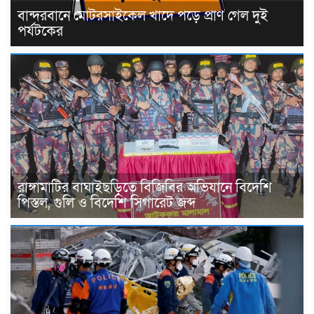
বান্দরবানে মোটরসাইকেল খাদে পড়ে প্রাণ গেল দুই
পর্যটকের
রাঙ্গামাটির বাঘাইছড়িতে বিজিবির অভিযানে বিদেশি
পিস্তল, গুলি ও বিদেশি সিগারেট জব্দ