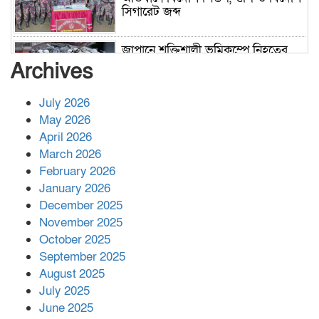
সিগারেট জব্দ
জাপানে শক্তিশালী ভূমিকম্পে নিহতের
সংখ্যা বেড়ে ৩৪
Archives
July 2026
রাশিয়ায় ক্যানসারের ভ্যাকসিন রোগীর
May 2026
শরীরে কার্যকরভাবে কাজ করছে, দাবি
April 2026
বিজ্ঞানীর
March 2026
February 2026
কাপ্তাই প্রেস ক্লাবের সভাপতি মাহফুজ,
January 2026
সম্পাদক রিপন মারমা নির্বাচিত
December 2025
November 2025
October 2025
মালয়েশিয়ার প্রধানমন্ত্রীকে চিঠি দেয়ার
September 2025
পর ফোন তারেক রহমানের,গ্যাস সঙ্কট
মোকাবিলায় সহায়তার আশ্বাস
August 2025
July 2025
June 2025
২২১ কোটি টাকা বেড়েছে রেলের আয়,