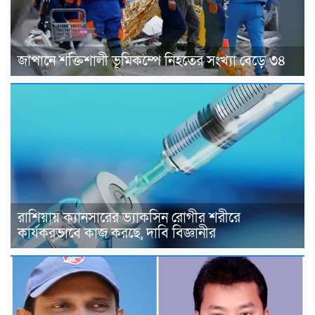
জাপানে শক্তিশালী ভূমিকম্পে নিহতের সংখ্যা বেড়ে ৩৪
রাশিয়ায় ক্যানসারের ভ্যাকসিন রোগীর শরীরে
কার্যকরভাবে কাজ করছে, দাবি বিজ্ঞানীর