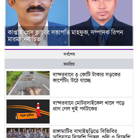
কাপ্তাই প্রেস ক্লাবের সভাপতি মাহফুজ, সম্পাদক রিপন
মারমা নির্বাচিত
সর্বশেষ
জনপ্রিয়
বান্দরবানে ৩ কোটি টাকার সড়কের
কার্পেটিং উঠে যাচ্ছে
বান্দরবানে মোটরসাইকেল খাদে পড়ে
প্রাণ গেল দুই পর্যটকের
রাঙ্গামাটির বাঘাইছড়িতে বিজিবির
অভিযানে বিদেশি পিস্তল, গুলি ও বিদেশি