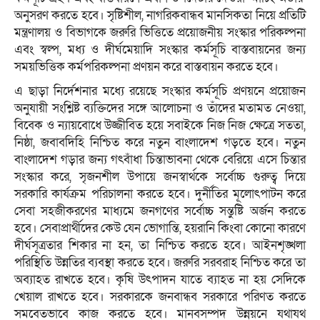
অনুসরণ করতে হবে। সৃষ্টিশীল, নাগরিকবান্ধব মানসিকতা নিয়ে প্রতিটি
মন্ত্রণালয় ও বিভাগকে জরুরি ভিত্তিতে প্রয়োজনীয় সংস্কার পরিকল্পনা
এবং স্বল্প, মধ্য ও দীর্ঘমেয়াদি সংস্কার কর্মসূচি বাস্তবায়নের জন্য
সময়ভিত্তিক কর্মপরিকল্পনা প্রণয়ন করে বাস্তবায়ন করতে হবে।
এ ছাড়া নির্দেশনার মধ্যে রয়েছে সংস্কার কর্মসূচি প্রণয়নে প্রয়োজন
অনুযায়ী সংশ্লিষ্ট ব্যক্তিদের সঙ্গে আলোচনা ও তাঁদের মতামত নেওয়া,
বিবেক ও ন্যায়বোধে উজ্জীবিত হয়ে সবাইকে নিজ নিজ ক্ষেত্রে সততা,
নিষ্ঠা, জবাবদিহি নিশ্চিত করে নতুন বাংলাদেশ গড়তে হবে। নতুন
বাংলাদেশ গড়ার জন্য গৎবাঁধা চিন্তাভাবনা থেকে বেরিয়ে এসে চিন্তার
সংস্কার করে, সৃজনশীল উপায়ে জনস্বার্থকে সর্বোচ্চ গুরুত্ব দিয়ে
সরকারি কার্যক্রম পরিচালনা করতে হবে। দুর্নীতির মূলোৎপাটন করে
সেবা সহজীকরণের মাধ্যমে জনগণের সর্বোচ্চ সন্তুষ্টি অর্জন করতে
হবে। সেবাপ্রার্থীদের কেউ যেন ভোগান্তি, হয়রানি কিংবা কোনো কারণে
দীর্ঘসূত্রতার শিকার না হন, তা নিশ্চিত করতে হবে। আইনশৃঙ্খলা
পরিস্থিতি উন্নতির ব্যবস্থা করতে হবে। জরুরি সরবরাহ নিশ্চিত করে তা
অব্যাহত রাখতে হবে। কৃষি উৎপাদন যাতে ব্যাহত না হয় সেদিকে
খেয়াল রাখতে হবে। সরকারকে জনবান্ধব সরকারে পরিণত করতে
সমবেতভাবে কাজ করতে হবে। মানবসম্পদ উন্নয়নে যথাযথ