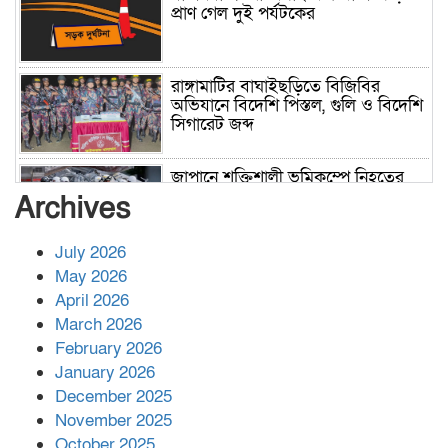
প্রাণ গেল দুই পর্যটকের
রাঙ্গামাটির বাঘাইছড়িতে বিজিবির
অভিযানে বিদেশি পিস্তল, গুলি ও বিদেশি
সিগারেট জব্দ
জাপানে শক্তিশালী ভূমিকম্পে নিহতের
সংখ্যা বেড়ে ৩৪
Archives
July 2026
রাশিয়ায় ক্যানসারের ভ্যাকসিন রোগীর
May 2026
শরীরে কার্যকরভাবে কাজ করছে, দাবি
April 2026
বিজ্ঞানীর
March 2026
February 2026
কাপ্তাই প্রেস ক্লাবের সভাপতি মাহফুজ,
January 2026
সম্পাদক রিপন মারমা নির্বাচিত
December 2025
November 2025
October 2025