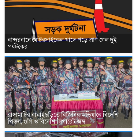
বান্দরবানে মোটরসাইকেল খাদে পড়ে প্রাণ গেল দুই
পর্যটকের
রাঙ্গামাটির বাঘাইছড়িতে বিজিবির অভিযানে বিদেশি
পিস্তল, গুলি ও বিদেশি সিগারেট জব্দ