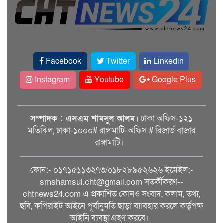
Facebook
Twitter
Linkedin
Instagram
Youtube
Google Plus
সম্পাদক : এসএম শামসুল আলম।
ঢাকা অফিস-১২১
মতিঝিল, ঢাকা-১০০০# রাঙ্গামাটি-অফিস # রিজার্ভ বাজার
রাঙ্গামাটি।
ফোন:- ০১৭১৫১১৩২৭৩/০১৮২৮৯৫২৬২৬ ইমেইল:-
smshamsul.cht@gmail.com সতর্কীকরণ--
chtnews24.com এ প্রকাশিত কোনও সংবাদ, কলাম, তথ্য,
ছবি, কপিরাইট আইনে পূর্বানুমতি ছাড়া ব্যাবহার করলে কর্তৃপক্ষ
আইনি ব্যবস্থা গ্রহণ করবে।