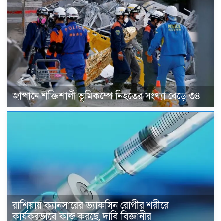
জাপানে শক্তিশালী ভূমিকম্পে নিহতের সংখ্যা বেড়ে ৩৪
রাশিয়ায় ক্যানসারের ভ্যাকসিন রোগীর শরীরে
কার্যকরভাবে কাজ করছে, দাবি বিজ্ঞানীর