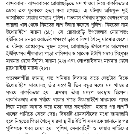
বান্দরবান:- বান্দরবানের রোয়াংছড়িতে মদ খাওয়া নিয়ে বাকবিতন্ডার
জেরে এক যুবককে হত্যা করা হয়েছে। এ ঘটনায় অভিযুক্ত দুই
আসামিকে গ্রেপ্তার করেছে পুলিশ। গতকাল রবিবার দুপুরে বেক্ষ্যংপাড়া
তারাছা খাল থেকে নিহতের লাশ উদ্ধার করেছে পুলিশ। নিহতের নাম
উথোয়াইশৈ মারমা (১৮)। সে রোয়াংছড়ি উপজেলার নোয়াপতং
ইউনিয়নে ৮নম্বর ওয়ার্ডের খক্ষ্যংপাড়ার বাসিন্দা শৈচনু মারমার ছেলে।
এ ঘটনায় গ্রেপ্তারকৃত দুজন হলেন, রোয়াংছড়ি উপজেলার আলেক্ষ্যং
ইউনিয়নের শীলবান্ধা পাড়া বাসিন্দার ও সাবেক ইউপি সদস্য সিংনুমং
মারমার ছেলে উনুসিং মারমা (২৬) এবং লোওয়াইসামং মারমার ছেলে
হ্লাথোয়াইহ্রী মারমা (২৮)।
প্রত্যক্ষদর্শীরা জানায়, গত শনিবার দিবাগত রাতে দেড়টার দিকে
উথোয়াইশৈ মারমাসহ তাঁর সহপাঠী তিন বন্ধুর মধ্যে মদ খাওয়ার
সময়ে বাকবিতন্ডা হয়। এসময় তাঁরা মদ্যপ অবস্থায় ছিলেন।
বাকবিতন্ডায় এক পর্যায়ে খালের পাড়ে উথোয়াইশৈ মারমাকে পাথর
দিয়ে মাথায় আঘাত করে হত্যা করে সহপাঠীরা। হত্যার পর লাশটি
খালের পানিতে ফেলে দেয়। বিষয়টি গ্রামবাসীদের মধ্যে জানাজানি
হলে নিহতের পিতা শৈচনু মারমা স্থানীয় ইউপি সদস্যকে জানানোর পর
পুলিশকে খবর দেয়া হয়। পুলিশ, সেনাবাহিনী ও ফায়ার সার্ভিসের