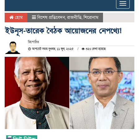
Toggle
naviga
হোম
বিশেষ প্রতিবেদন
,
রাজনীতি
,
শিরোনাম
ইউনূস-তারেক বৈঠক আয়োজনের নেপথ্যে!
রিপোর্টার
আপডেট সময় বুধবার, ১১ জুন, ২০২৫
৩২০ দেখা হয়েছে