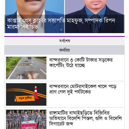
কাপ্তাই প্রেস ক্লাবের সভাপতি মাহফুজ, সম্পাদক রিপন
মারমা নির্বাচিত
সর্বশেষ
জনপ্রিয়
বান্দরবানে ৩ কোটি টাকার সড়কের
কার্পেটিং উঠে যাচ্ছে
বান্দরবানে মোটরসাইকেল খাদে পড়ে
প্রাণ গেল দুই পর্যটকের
রাঙ্গামাটির বাঘাইছড়িতে বিজিবির
অভিযানে বিদেশি পিস্তল, গুলি ও বিদেশি
সিগারেট জব্দ