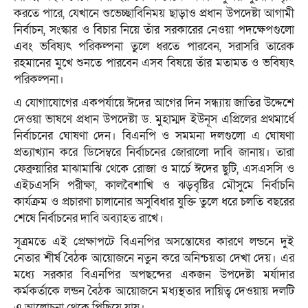
করতে পারে, যেখানে শুভেচ্ছাবিনিময় ছাড়াও প্রধান উপদেষ্টা আগামী
নির্বাচন, সংস্কার ও বিচার নিয়ে তাঁর সরকারের নেওয়া পদক্ষেপগুলো
এবং ভবিষ্যৎ পরিকল্পনা তুলে ধরতে পারবেন, সরাসরি তারেক
রহমানের মুখে শুনতে পারবেন এসব বিষয়ে তাঁর মতামত ও ভবিষ্যৎ
পরিকল্পনা।
এ যোগাযোগের একপর্যায়ে ঈদের আগের দিন সন্ধ্যায় জাতির উদ্দেশে
দেওয়া ভাষণে প্রধান উপদেষ্টা ড. মুহাম্মদ ইউনূস এপ্রিলের প্রথমার্ধে
নির্বাচনের ঘোষণা দেন। বিএনপি ও সমমনা দলগুলো এ ঘোষণা
প্রত্যাখ্যান করে ডিসেম্বরে নির্বাচনের জোরালো দাবি জানায়। তারা
ফেব্রুয়ারির মাঝামাঝি থেকে রোজা ও মার্চে ঈদের ছুটি, এসএসসি ও
এইচএসসি পরীক্ষা, কালবৈশাখি ও ঝড়বৃষ্টির মৌসুমে নির্বাচনি
কার্যক্রম ও প্রচারণা চালানোর অসুবিধার যুক্তি তুলে ধরে চলতি বছরের
শেষে নির্বাচনের দাবি অব্যাহত রাখে।
সূত্রমতে এই প্রেক্ষাপটে বিএনপির অসন্তোষের কারণে লন্ডনে দুই
নেতার শীর্ষ বৈঠক আয়োজনে নতুন করে অনিশ্চয়তা দেখা দেয়। এর
মধ্যে সরকার বিএনপির অপছন্দের একজন উপদেষ্টা মর্যাদার
কর্মকর্তাকে লন্ডন বৈঠক আয়োজনে মধ্যস্থতার দায়িত্ব দেওয়ায় দলটি
এ আলোচনা থেকে পিছিয়ে যায়।