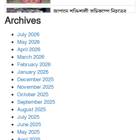
জাপানে শক্তিশালী ভূমিকম্পে নিহতের
সংখ্যা বেড়ে ৩৪
Archives
July 2026
রাশিয়ায় ক্যানসারের ভ্যাকসিন রোগীর
May 2026
শরীরে কার্যকরভাবে কাজ করছে, দাবি
April 2026
বিজ্ঞানীর
March 2026
February 2026
কাপ্তাই প্রেস ক্লাবের সভাপতি মাহফুজ,
January 2026
সম্পাদক রিপন মারমা নির্বাচিত
December 2025
November 2025
October 2025
মালয়েশিয়ার প্রধানমন্ত্রীকে চিঠি দেয়ার
September 2025
পর ফোন তারেক রহমানের,গ্যাস সঙ্কট
মোকাবিলায় সহায়তার আশ্বাস
August 2025
July 2025
June 2025
২২১ কোটি টাকা বেড়েছে রেলের আয়,
কীভাবে?
May 2025
April 2025