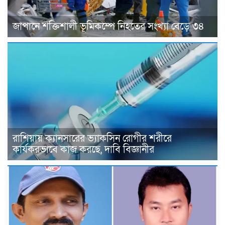
জাপানে শক্তিশালী ভূমিকম্পে নিহতের সংখ্যা বেড়ে ৩৪
রাশিয়ায় ক্যানসারের ভ্যাকসিন রোগীর শরীরে
কার্যকরভাবে কাজ করছে, দাবি বিজ্ঞানীর