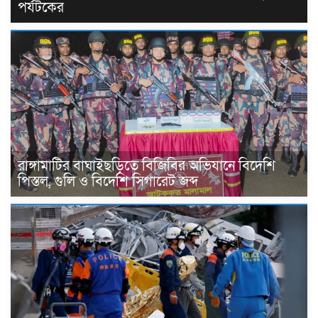
পর্যটকের
রাঙ্গামাটির বাঘাইছড়িতে বিজিবির অভিযানে বিদেশি
পিস্তল, গুলি ও বিদেশি সিগারেট জব্দ