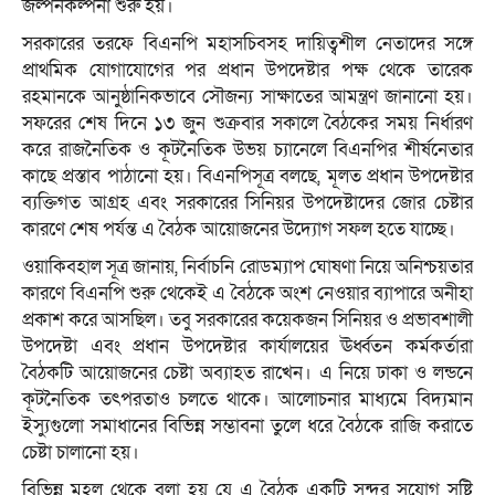
জল্পনকল্পনা শুরু হয়।
সরকারের তরফে বিএনপি মহাসচিবসহ দায়িত্বশীল নেতাদের সঙ্গে
প্রাথমিক যোগাযোগের পর প্রধান উপদেষ্টার পক্ষ থেকে তারেক
রহমানকে আনুষ্ঠানিকভাবে সৌজন্য সাক্ষাতের আমন্ত্রণ জানানো হয়।
সফরের শেষ দিনে ১৩ জুন শুক্রবার সকালে বৈঠকের সময় নির্ধারণ
করে রাজনৈতিক ও কূটনৈতিক উভয় চ্যানেলে বিএনপির শীর্ষনেতার
কাছে প্রস্তাব পাঠানো হয়। বিএনপিসূত্র বলছে, মূলত প্রধান উপদেষ্টার
ব্যক্তিগত আগ্রহ এবং সরকারের সিনিয়র উপদেষ্টাদের জোর চেষ্টার
কারণে শেষ পর্যন্ত এ বৈঠক আয়োজনের উদ্যোগ সফল হতে যাচ্ছে।
ওয়াকিবহাল সূত্র জানায়, নির্বাচনি রোডম্যাপ ঘোষণা নিয়ে অনিশ্চয়তার
কারণে বিএনপি শুরু থেকেই এ বৈঠকে অংশ নেওয়ার ব্যাপারে অনীহা
প্রকাশ করে আসছিল। তবু সরকারের কয়েকজন সিনিয়র ও প্রভাবশালী
উপদেষ্টা এবং প্রধান উপদেষ্টার কার্যালয়ের ঊর্ধ্বতন কর্মকর্তারা
বৈঠকটি আয়োজনের চেষ্টা অব্যাহত রাখেন। এ নিয়ে ঢাকা ও লন্ডনে
কূটনৈতিক তৎপরতাও চলতে থাকে। আলোচনার মাধ্যমে বিদ্যমান
ইস্যুগুলো সমাধানের বিভিন্ন সম্ভাবনা তুলে ধরে বৈঠকে রাজি করাতে
চেষ্টা চালানো হয়।
বিভিন্ন মহল থেকে বলা হয় যে এ বৈঠক একটি সুন্দর সুযোগ সৃষ্টি