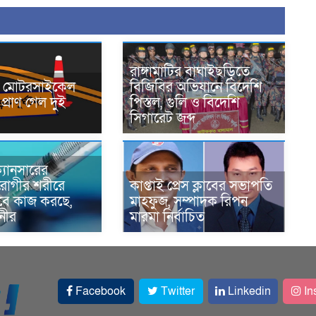
রাঙ্গামাটির বাঘাইছড়িতে
নে মোটরসাইকেল
বিজিবির অভিযানে বিদেশি
প্রাণ গেল দুই
পিস্তল, গুলি ও বিদেশি
সিগারেট জব্দ
্যানসারের
রোগীর শরীরে
কাপ্তাই প্রেস ক্লাবের সভাপতি
াবে কাজ করছে,
মাহফুজ, সম্পাদক রিপন
ানীর
মারমা নির্বাচিত
Facebook
Twitter
Linkedin
In