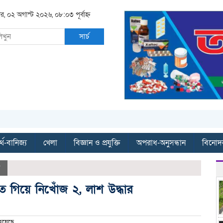
ার, ০২ অগাস্ট ২০২৬, ০৮:০৩ পূর্বাহ্ন
সার্চ
্থ-বানিজ্য
খেলা
বিজ্ঞান ও প্রযুক্তি
অপরাধ-অনুসন্ধান
বিনোদ
 গিয়ে নিখোঁজ ২, লাশ উদ্ধার
হয়েছে