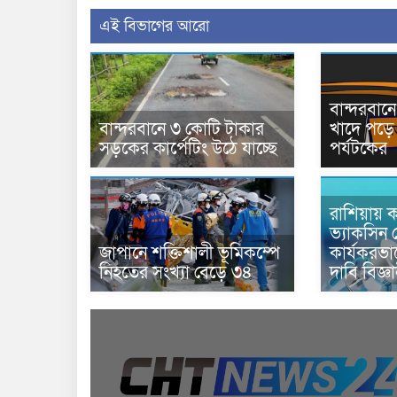
এই বিভাগের আরো
বান্দরবা
বান্দরবানে ৩ কোটি টাকার
খাদে পড়ে 
সড়কের কার্পেটিং উঠে যাচ্ছে
পর্যটকের
রাশিয়ায় ক
ভ্যাকসিন 
জাপানে শক্তিশালী ভূমিকম্পে
কার্যকরভ
নিহতের সংখ্যা বেড়ে ৩৪
দাবি বিজ্ঞ