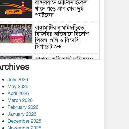
বান্দরবানে মোটরসাইকেল
খাদে পড়ে প্রাণ গেল দুই
পর্যটকের
রাঙ্গামাটির বাঘাইছড়িতে
বিজিবির অভিযানে বিদেশি
পিস্তল, গুলি ও বিদেশি
সিগারেট জব্দ
জাপানে শক্তিশালী ভূমিকম্পে
Archives
নিহতের সংখ্যা বেড়ে ৩৪
July 2026
রাশিয়ায় ক্যানসারের ভ্যাকসিন
May 2026
রোগীর শরীরে কার্যকরভাবে
April 2026
কাজ করছে, দাবি বিজ্ঞানীর
March 2026
February 2026
কাপ্তাই প্রেস ক্লাবের সভাপতি
মাহফুজ, সম্পাদক রিপন মারমা
January 2026
নির্বাচিত
December 2025
November 2025