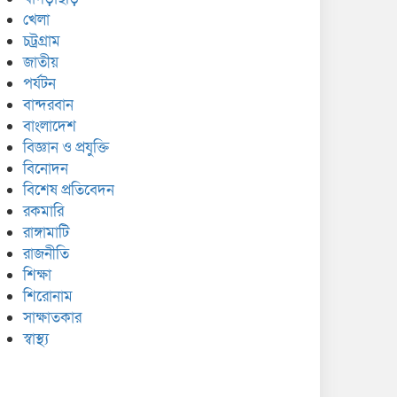
খেলা
চট্রগ্রাম
জাতীয়
পর্যটন
বান্দরবান
বাংলাদেশ
বিজ্ঞান ও প্রযুক্তি
বিনোদন
বিশেষ প্রতিবেদন
রকমারি
রাঙ্গামাটি
রাজনীতি
শিক্ষা
শিরোনাম
সাক্ষাতকার
স্বাস্থ্য