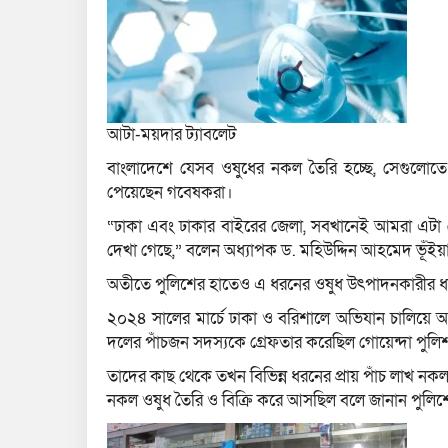
আটা-ময়দার ট্যাবলেট
বাংলাদেশে যেসব ওষুধের নকল তৈরি হচ্ছে, সেগুলোতে
পেয়েছেন গবেষকরা।
“ঢাকা এবং ঢাকার বাইরের জেলা, সবখানেই আমরা এটা
দেখা গেছে,” বলেন অধ্যাপক ড. মহিউদ্দিন আহমেদ ভূঁইয়
অতীতে পুলিশের হাতেও এ ধরনের ওষুধ উৎপাদনকারীর 
২০২৪ সালের মার্চে ঢাকা ও বরিশালে অভিযান চালিয়ে 
দলের পাঁচজন সদস্যকে গ্রেফতার করেছিল গোয়েন্দা পুলি
তাদের কাছ থেকে তখন বিভিন্ন ধরনের প্রায় পাঁচ লাখ নকল 
নকল ওষুধ তৈরি ও বিক্রি করে আসছিল বলে জানান পুলিশের