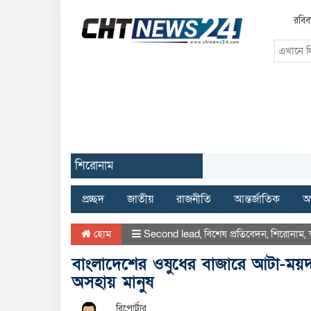
রবিব
শিরোনাম
প্রচ্ছদ
জাতীয়
রাজনীতি
আন্তর্জাতিক
অর
হোম
Second lead
,
বিশেষ প্রতিবেদন
,
শিরোনাম
,
স
বাংলাদেশের ওষুধের বাজারে আটা-ময়দা
অসহায় মানুষ
রিপোর্টার