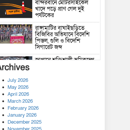
বান্দরবানে মোটরসাইকেল
খাদে পড়ে প্রাণ গেল দুই
পর্যটকের
রাঙ্গামাটির বাঘাইছড়িতে
বিজিবির অভিযানে বিদেশি
পিস্তল, গুলি ও বিদেশি
সিগারেট জব্দ
জাপানে শক্তিশালী ভূমিকম্পে
Archives
নিহতের সংখ্যা বেড়ে ৩৪
July 2026
রাশিয়ায় ক্যানসারের ভ্যাকসিন
May 2026
রোগীর শরীরে কার্যকরভাবে
April 2026
কাজ করছে, দাবি বিজ্ঞানীর
March 2026
February 2026
কাপ্তাই প্রেস ক্লাবের সভাপতি
মাহফুজ, সম্পাদক রিপন মারমা
January 2026
নির্বাচিত
December 2025
November 2025