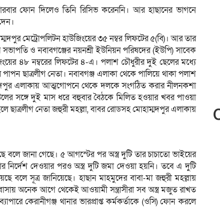
বারবার ফোন দিলেও তিনি রিসিভ করেননি। আর হাছানের ভাগনে
দেন।
োহাম্মদপুর মেট্রোপলিটন হাউজিংয়ের ৩৫ নম্বর লিফটের ৫(বি)। আর তার
র সভাপতি ও নবাবগঞ্জের নয়নশ্রী ইউনিয়ন পরিষদের (ইউপি) সাবেক
জিংয়ের ৪৮ নম্বরের লিফটের ৪-এ। পলাশ চৌধুরীর দুই ছেলের মধ্যে
ে পাপন ছাত্রলীগ নেতা। নবাবগঞ্জ এলাকা থেকে পালিয়ে থাকা পলাশ
ম্মদপুর এলাকায় আত্মগোপনে থেকে দলকে সংগঠিত করার নীলনকশা
উলের সঙ্গে দুই মাস ধরে বহুবার বৈঠকে মিলিত হওয়ার খবর পাওয়া
 ছাত্রলীগ নেতা জহুরী মহল্লা, বাবর রোডসহ মোহাম্মদপুর এলাকায়
রয়েছে বলে জানা গেছে। ৫ আগস্টের পর অস্ত্র দুটি তার চাচাতো ভাইয়ের
্র জমার নির্দেশ দেওয়ার পরও অস্ত্র দুটি জমা দেওয়া হয়নি। তবে এ দুটি
ে বলে সূত্র জানিয়েছে। হাছান মাহমুদের বাবা-মা জহুরী মহল্লায়
বাসায় অনেক আগে থেকেই আওয়ামী সন্ত্রাসীরা সব অস্ত্র মজুত রাখত
্যাপারে কেরানীগঞ্জ থানার ভারপ্রাপ্ত কর্মকর্তাকে (ওসি) ফোন করলে