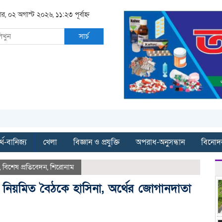
ার, ০২ অগাস্ট ২০২৬, ১১:২৩ পূর্বাহ্ন
সার্চ
্থ-বানিজ্য
খেলা
বিজ্ঞান ও প্রযুক্তি
অপরাধ-অনুসন্ধান
বিনোদ
,
বিশেষ প্রতিবেদন
,
শিরোনাম
 নিয়মিত বৈঠকে হাসিনা, অর্থের জোগানদাতা