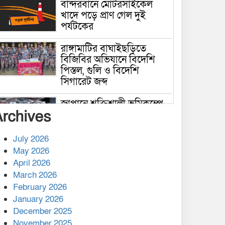
বান্দরবানে মোটরসাইকেল
খাদে পড়ে প্রাণ গেল দুই
পর্যটকের
রাঙ্গামাটির বাঘাইছড়িতে
বিজিবির অভিযানে বিদেশি
পিস্তল, গুলি ও বিদেশি
সিগারেট জব্দ
জাপানে শক্তিশালী ভূমিকম্পে
Archives
নিহতের সংখ্যা বেড়ে ৩৪
July 2026
রাশিয়ায় ক্যানসারের ভ্যাকসিন
May 2026
রোগীর শরীরে কার্যকরভাবে
April 2026
কাজ করছে, দাবি বিজ্ঞানীর
March 2026
February 2026
কাপ্তাই প্রেস ক্লাবের সভাপতি
মাহফুজ, সম্পাদক রিপন মারমা
January 2026
নির্বাচিত
December 2025
November 2025