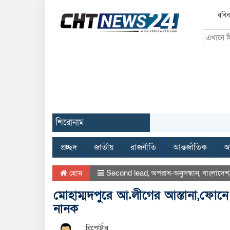
রবিব
শিরোনাম
প্রচ্ছদ
জাতীয়
রাজনীতি
আন্তর্জাতিক
অর
হোম
Second lead
,
অপরাধ-অনুসন্ধান
,
বাংলাদেশ
মোহাম্মদপুরে আ.লীগের আস্তানা,ফোনে
নানক
রিপোর্টার