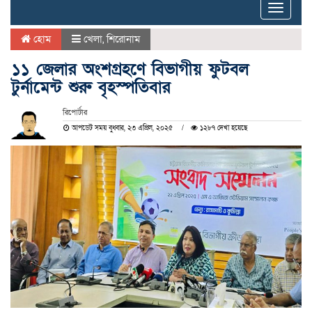
Toggle
naviga
হোম
খেলা
,
শিরোনাম
১১ জেলার অংশগ্রহণে বিভাগীয় ফুটবল
টুর্নামেন্ট শুরু বৃহস্পতিবার
রিপোর্টার
আপডেট সময় বুধবার, ২৩ এপ্রিল, ২০২৫
১২৮৭ দেখা হয়েছে