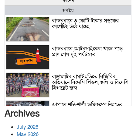
সর্বশেষ
জনপ্রিয়
বান্দরবানে ৩ কোটি টাকার সড়কের
কার্পেটিং উঠে যাচ্ছে
বান্দরবানে মোটরসাইকেল খাদে পড়ে
প্রাণ গেল দুই পর্যটকের
রাঙ্গামাটির বাঘাইছড়িতে বিজিবির
অভিযানে বিদেশি পিস্তল, গুলি ও বিদেশি
সিগারেট জব্দ
জাপানে শক্তিশালী ভূমিকম্পে নিহতের
সংখ্যা বেড়ে ৩৪
Archives
July 2026
রাশিয়ায় ক্যানসারের ভ্যাকসিন রোগীর
May 2026