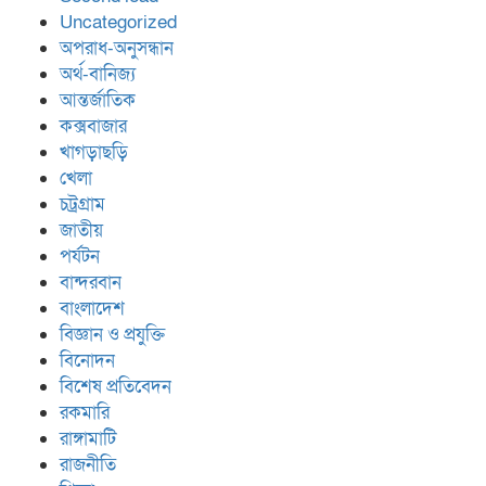
Uncategorized
অপরাধ-অনুসন্ধান
অর্থ-বানিজ্য
আন্তর্জাতিক
কক্সবাজার
খাগড়াছড়ি
খেলা
চট্রগ্রাম
জাতীয়
পর্যটন
বান্দরবান
বাংলাদেশ
বিজ্ঞান ও প্রযুক্তি
বিনোদন
বিশেষ প্রতিবেদন
রকমারি
রাঙ্গামাটি
রাজনীতি