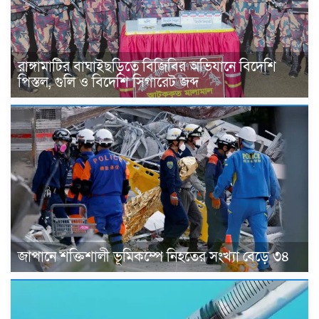
রাঙ্গামাটির বাঘাইছড়িতে বিজিবির অভিযানে বিদেশি
পিস্তল, গুলি ও বিদেশি সিগারেট জব্দ
জাপানে শক্তিশালী ভূমিকম্পে নিহতের সংখ্যা বেড়ে ৩৪