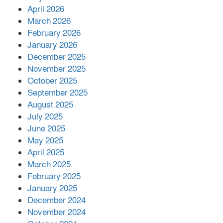
শরীরে কার্যকরভাবে কাজ করছে, দাবি
April 2026
বিজ্ঞানীর
March 2026
February 2026
কাপ্তাই প্রেস ক্লাবের সভাপতি মাহফুজ,
January 2026
সম্পাদক রিপন মারমা নির্বাচিত
December 2025
November 2025
October 2025
মালয়েশিয়ার প্রধানমন্ত্রীকে চিঠি দেয়ার
September 2025
পর ফোন তারেক রহমানের,গ্যাস সঙ্কট
মোকাবিলায় সহায়তার আশ্বাস
August 2025
July 2025
June 2025
২২১ কোটি টাকা বেড়েছে রেলের আয়,
কীভাবে?
May 2025
April 2025
March 2025
এক বিলিয়ন ডলার বিনিয়োগ হবে
February 2025
আনোয়ারায়
January 2025
December 2024
November 2024
বান্দরবানে বন্যায় ক্ষতিগ্রস্তদের মাঝে