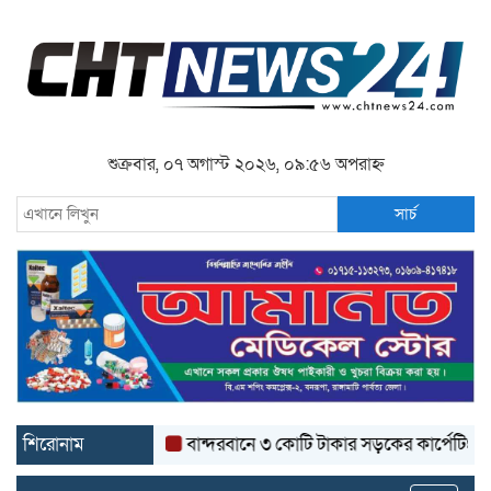
শুক্রবার, ০৭ অগাস্ট ২০২৬, ০৯:৫৬ অপরাহ্ন
সার্চ
শিরোনাম
বান্দরবানে ৩ কোটি টাকার সড়কের কার্পেটিং উঠে যা