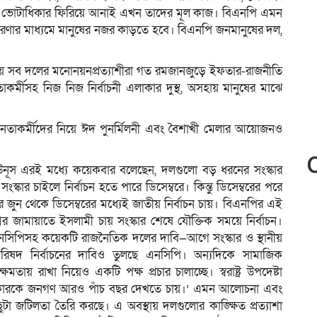
েই ভোটাধিকার ফিরিয়ে আনাই এখন তাদের মূল কাজ। বিএনপি এমন
চারণার মাধ্যমে মানুষের নজর কাড়তে হবে। বিএনপি জনমানুষের দল,
্রায় সব দলের মনোনয়নপ্রত্যাশীরা গত রমজানজুড়ে ইফতার-রাজনীতি
কর্মীসহ নিজ নিজ নির্বাচনী এলাকার দুস্থ, অসহায় মানুষের মাঝে
তাকর্মীদের নিয়ে ঈদ পুনর্মিলনী এবং বৈশাখী মেলার আয়োজনও
্মদ ইউনূস এরই মধ্যে কয়েকবার বলেছেন, দলগুলো বড় ধরনের সংস্কার
কার চাইলে নির্বাচন হতে পারে ডিসেম্বরে। কিন্তু ডিসেম্বরের পরে
জুন থেকে ডিসেম্বরের মধ্যেই জাতীয় নির্বাচন চায়। বিএনপির এই
ামায়াতে ইসলামী চায় সংস্কার শেষে যৌক্তিক সময়ে নির্বাচন।
নসিপিসহ কয়েকটি রাজনৈতিক দলের দাবি—আগে সংস্কার ও স্থানীয়
িষদ নির্বাচনের দাবিও তুলছে এনসিপি। অন্যদিকে সামাজিক
মতায় রাখা নিয়েও একটি পক্ষ প্রচার চালাচ্ছে। স্বরাষ্ট্র উপদেষ্টা
ী সরকারকে জনগণ আরও পাঁচ বছর দেখতে চায়।’ এমন আলোচনা এবং
িছুটা জটিলতা তৈরি করছে। এ অবস্থায় দলগুলোর কাঙ্ক্ষিত প্রত্যাশা