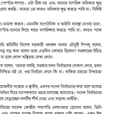
পোস্টার লাগায়। এটা ঠিক নয় এবং অন্যের নাগরিক অধিকার ক্ষুণ্ন
াম করছি। আমরা তো কারও অধিকার ক্ষুণ্ন করতে পারি না। নির্দিষ্ট
া এবং মামলা করবে। এমনকি সাংগঠনিক ও আইনি ব্যবস্থা নেওয়া হবে।
পোস্টার-ব্যানার দিয়ে শহর অপরিষ্কার করতে পারি না। কারও পক্ষে
ইজরি কমিটির বিশেষ সহকারী বদরুল আলম চৌধুরী শিপলু বলেন,
া বড় বড় কথা বলেন তারা এতদিন কোথায় ছিলেন? সরকারের উচিত
া না হলে দেশে অস্থিরতা দেখা দেবে।
্বাস বলেন, ‘আমরা বলছি, সরকার যখন নির্বাচনের ঘোষণা দেবে, তখন
িশ্চিত নই যে, ওরা নির্বাচন দেবে কি না। বাকিরা হয়তো নিশ্চয়তা
য়োজনীয় সংস্কার ও স্থানীয়, এরপর সংসদ নির্বাচনের কথা বলে আসছে
র্বাচন ঘিরে ব্যাপকভাবে প্রচার চালাচ্ছে জামায়াত। সংসদ নির্বাচনের
ে বেড়াচ্ছেন দলটির শীর্ষ নেতা এবং সম্ভাব্য প্রার্থীরা।
ত্রশিবিরের সাবেক কেন্দ্রীয় সভাপতি দেলাওয়ার হোসেন বলেন, তিনি
েন এবং তাদের আপদ-বিপদে পাশে থাকার চেষ্টা করেন। এখন ঈদ