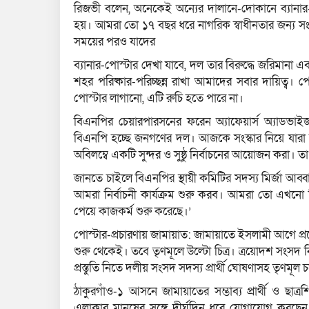
রিজভী বলেন, অনেকেই অন্যের দালানে-দোকানে ব্যানার-
হয়। আমরা তো ১৭ বছর ধরে নাগরিক স্বাধীনতার জন্য সংগ্র
সময়ের পরও যাদের
ব্যানার-পোস্টার দেখা যাবে, দল তার বিরুদ্ধে জরিমান
শহর পরিষ্কার-পরিচ্ছন্ন রাখা আমাদের সবার দায়িত্ব। 
পোস্টার লাগানো, এটি রুচি হতে পারে না।
বিএনপির চেয়ারপারসনের ফরেন অ্যাফেয়ার্স অ্যাডভা
বিএনপি হচ্ছে জনগণের দল। আজকে সংস্কার নিয়ে যার
অবিলম্বে একটি সুন্দর ও সুষ্ঠু নির্বাচনের আয়োজন করা। ত
জানতে চাইলে বিএনপির স্থায়ী কমিটির সদস্য মির্জা আব
আমরা নির্বাচনী কার্যক্রম শুরু করব। আমরা তো এখনো ন
পেয়ে কাজকর্ম শুরু করেছে।’
পোস্টার-প্রচারণায় জামায়াত: জামায়াতে ইসলামী আগে প্র
শুরু থেকেই। তবে তৃণমূলে উল্টো চিত্র। ত্রয়োদশ সংসদ নি
প্রস্তুতি নিতে দলীয় সংসদ সদস্য প্রার্থী ঘোষণাসহ তৃণমূল চষ
ঠাকুরগাঁও-১ আসনে জামায়াতের সম্ভাব্য প্রার্থী ও ছা
এলাকার মানুষের সঙ্গে দীর্ঘদিন ধরে যোগাযোগ করছ