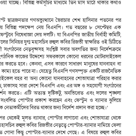
য়া যাচ্ছে। বিভিন্ন কর্মসূচির মাধ্যমে তিন মাস মাঠে থাকার কথাও
ট ছাত্রজনতার গণঅভ্যুত্থানে স্বৈরাচার শেখ হাসিনার পতনের পর
়ে বিভিন্ন পদক্ষেপ নেয় বিএনপি। গত বছরের ৮ সেপ্টেম্বর এক
-ফেস্টুনে নিষেধাজ্ঞা দেয় দলটি। যা বিএনপির জাতীয় নির্বাহী কমিটি,
দলের সিনিয়র যুগ্ম মহাসচিব রুহুল কবির রিজভী স্বাক্ষরিত ওই চিঠিতে
ংগঠনের নেতৃবৃন্দসহ সংশ্লিষ্ট সবার অবগতির জন্য নির্দেশক্রমে
াংগঠনিক কাজের উদ্দেশ্যে সফরকালে কোনো ধরনের মোটরসাইকেল
ার করতে হবে। কেননা, এসব কারণে সাধারণ মানুষের যানবাহন বা
 কাম্য হতে পারে না। যেহেতু বিএনপি গণসম্পৃক্ত একটি রাজনৈতিক
াইকেল বহর বা অন্য কোনো যানবাহনের শোভাযাত্রা পরিহার করার
াচ্ছে, ঢাকাসহ সারা দেশে বিএনপি এবং এর অঙ্গ ও সহযোগী সংগঠনের
দর্শন করতে। এটি অত্যন্ত দৃষ্টিকটু, অনভিপ্রেত এবং দলের শৃঙ্খলা
সংবলিত পোস্টার প্রকাশ করছেন এবং ফেস্টুন ও ব্যানার ঝুলিয়ে
কে নেতাকর্মীদের বিরত থাকার জন্য নির্দেশ প্রদান করা হচ্ছে।’
র থেকেই মূলত ব্যানার, পোস্টার লাগানো এবং শোভাযাত্রা থেকে
হাসচিব রুহুল কবির রিজভীর নেতৃত্বে পোস্টার-ব্যানার নামিয়ে ফেলা
ে গোনা কিছু পোস্টার-ব্যানার দেখে গেছে। এ বিষয়ে রুহুল কবির