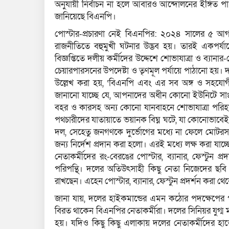
অনুযায়ী নির্বাচন না হলে আবারও আন্দোলনের ইঙ্গিত পাও
জানিয়েছে বিএনপি।
পোস্টার-প্রচারণা নেই বিএনপির: ২০২৪ সালের ৫ আগস্
রাজনীতিতে বহুমুখী ঘটনার উদ্ভব হয়। তারই একপর্যায
বিজ্ঞপ্তিতে দলীয় কর্মীদের উদ্দেশে শোভাযাত্রা ও ব্যানার
চেয়ারপারসনের উপদেষ্টা ও তৃণমূল পর্যায়ে পাঠানো হয়। 
উল্লেখ করা হয়, ‘বিএনপি এবং এর সব অঙ্গ ও সহযোগী স
জানানো যাচ্ছে যে, আপনাদের অধীন কোনো ইউনিটে স
বহর ও কারসহ অন্য কোনো যানবাহনে শোভাযাত্রা পরিহ
পথচারীদের যাতায়াতে ভয়ানক বিঘ্ন ঘটে, যা কোনোভাবেই
দল, সেহেতু জনগণকে দুর্ভোগের মধ্যে না ফেলে মোটরস
জন্য নির্দেশ প্রদান করা হলো। এরই মধ্যে লক্ষ করা য
নেতাকর্মীদের রং-বেরঙের পোস্টার, ব্যানার, ফেস্টুন প্র
পরিপন্থি। দলের অতিউৎসাহী কিছু নেতা নিজেদের ছবি 
রাখছেন। এহেন পোস্টার, ব্যানার, ফেস্টুন প্রদর্শন করা থে
জানা যায়, দলের হাইকমান্ডের এমন কঠোর পদক্ষেপের প
বিরত থাকেন বিএনপির নেতাকর্মীরা। দলের সিনিয়র যুগ্ম ম
হয়। যদিও কিছু কিছু এলাকায় দলের নেতাকর্মীদের হাত