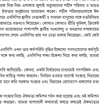
ে নিজ নিজ এলাকায় জুলাই অভ্যুত্থানের শহীদ পরিবার ও আহত
ে নিয়ে ইফতার অনুষ্ঠানের আয়োজন করেন। শহীদ পরিবারগুলোকে ঈদ
এনসিপির স্থানীয় নেতাকর্মী ও সাধারণ মানুষের সঙ্গে মতবিনিময়
তে বক্তব্যও দিয়েছেন। কোথাও কোথাও প্রীতি ফুটবল, ক্রিকেট
ব আয়োজনের পাশাপাশি স্থানীয় সংখ্যালঘু ও অনগ্রসর সম্প্রদায়ের
দযাপন শেষে এনসিপির প্রায় সব নেতা ঢাকায় ফিরেছেন। কেউ কেউ
িপি এখন তার কর্মপরিধি বৃদ্ধির উদ্দেশ্যে গণসংযোগের কর্মসূচি
ষের সঙ্গে কথা বলছি; এনসিপির লক্ষ্য-উদ্দেশ্য নিয়ে কথা বলছি; আমরা
দাবি জানিয়েছি। কেননা, একটা নির্বাচনের মাধ্যমেই গণপরিষদ এবং
িবিধ দায়িত্ব পালন করবেন। নির্বাচন হওয়ার আগেই সংস্কার, বিচারের
া মনে করি সরকার সংস্কার এবং বিচারের রোডম্যাপ প্রকাশের মধ্য
ফে সংস্কার নিয়ে ঐকমত্য কমিশন গঠন করা হয়েছে এবং ওই কমিশন
য় করছেন। আমরা আশাবাদী কথাবার্তা বলতে বলতেই ঐকমত্যের