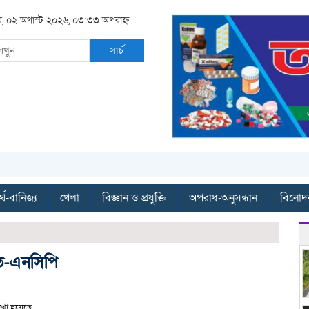
র, ০২ অগাস্ট ২০২৬, ০৩:৩৩ অপরাহ্ন
সার্চ
্থ-বানিজ্য
খেলা
বিজ্ঞান ও প্রযুক্তি
অপরাধ-অনুসন্ধান
বিনোদ
ত-এনসিপি
খা হয়েছে