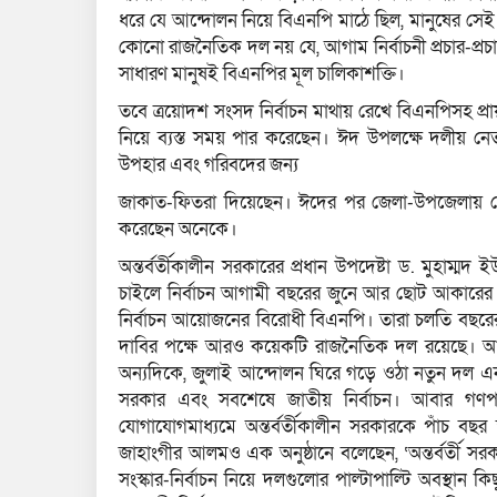
ধরে যে আন্দোলন নিয়ে বিএনপি মাঠে ছিল, মানুষের স
কোনো রাজনৈতিক দল নয় যে, আগাম নির্বাচনী প্রচার-প্র
সাধারণ মানুষই বিএনপির মূল চালিকাশক্তি।
তবে ত্রয়োদশ সংসদ নির্বাচন মাথায় রেখে বিএনপিসহ প
নিয়ে ব্যস্ত সময় পার করেছেন। ঈদ উপলক্ষে দলীয় নেতা
উপহার এবং গরিবদের জন্য
জাকাত-ফিতরা দিয়েছেন। ঈদের পর জেলা-উপজেলায় নে
করেছেন অনেকে।
অন্তর্বর্তীকালীন সরকারের প্রধান উপদেষ্টা ড. মুহাম
চাইলে নির্বাচন আগামী বছরের জুনে আর ছোট আকারের সংস্
নির্বাচন আয়োজনের বিরোধী বিএনপি। তারা চলতি বছরের 
দাবির পক্ষে আরও কয়েকটি রাজনৈতিক দল রয়েছে। আর জ
অন্যদিকে, জুলাই আন্দোলন ঘিরে গড়ে ওঠা নতুন দল এ
সরকার এবং সবশেষে জাতীয় নির্বাচন। আবার গণপর
যোগাযোগমাধ্যমে অন্তর্বর্তীকালীন সরকারকে পাঁচ বছর ক্ষ
জাহাংগীর আলমও এক অনুষ্ঠানে বলেছেন, ‘অন্তর্বর্ত
সংস্কার-নির্বাচন নিয়ে দলগুলোর পাল্টাপাল্টি অবস্থান ক