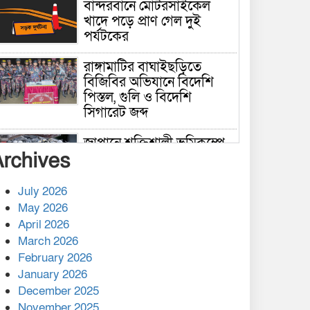
বান্দরবানে মোটরসাইকেল
খাদে পড়ে প্রাণ গেল দুই
পর্যটকের
রাঙ্গামাটির বাঘাইছড়িতে
বিজিবির অভিযানে বিদেশি
পিস্তল, গুলি ও বিদেশি
সিগারেট জব্দ
জাপানে শক্তিশালী ভূমিকম্পে
Archives
নিহতের সংখ্যা বেড়ে ৩৪
July 2026
রাশিয়ায় ক্যানসারের ভ্যাকসিন
May 2026
রোগীর শরীরে কার্যকরভাবে
April 2026
কাজ করছে, দাবি বিজ্ঞানীর
March 2026
February 2026
কাপ্তাই প্রেস ক্লাবের সভাপতি
মাহফুজ, সম্পাদক রিপন মারমা
January 2026
নির্বাচিত
December 2025
November 2025