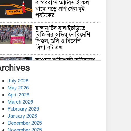
বান্দরবানে মোটরসাইকেল
খাদে পড়ে প্রাণ গেল দুই
পর্যটকের
রাঙ্গামাটির বাঘাইছড়িতে
বিজিবির অভিযানে বিদেশি
পিস্তল, গুলি ও বিদেশি
সিগারেট জব্দ
জাপানে শক্তিশালী ভূমিকম্পে
Archives
নিহতের সংখ্যা বেড়ে ৩৪
July 2026
রাশিয়ায় ক্যানসারের ভ্যাকসিন
May 2026
রোগীর শরীরে কার্যকরভাবে
April 2026
কাজ করছে, দাবি বিজ্ঞানীর
March 2026
February 2026
কাপ্তাই প্রেস ক্লাবের সভাপতি
মাহফুজ, সম্পাদক রিপন মারমা
January 2026
নির্বাচিত
December 2025
November 2025