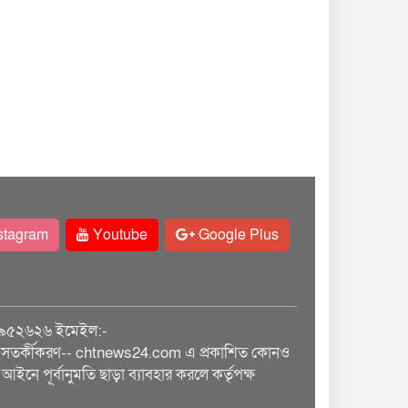
stagram
Youtube
Google Plus
৯৫২৬২৬ ইমেইল:-
তর্কীকরণ-- chtnews24.com এ প্রকাশিত কোনও
আইনে পূর্বানুমতি ছাড়া ব্যাবহার করলে কর্তৃপক্ষ