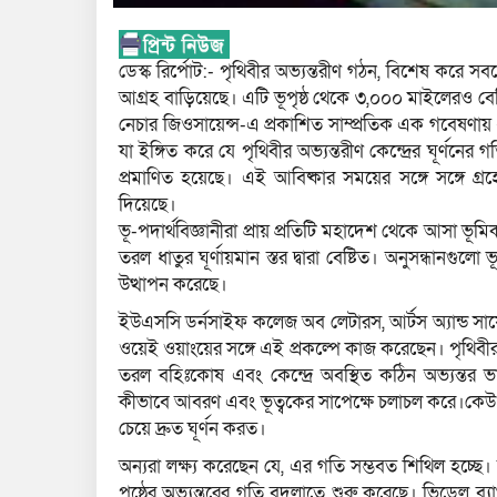
ডেস্ক রির্পোট:- পৃথিবীর অভ্যন্তরীণ গঠন, বিশেষ করে সবচ
আগ্রহ বাড়িয়েছে। এটি ভূপৃষ্ঠ থেকে ৩,০০০ মাইলেরও বেশি
নেচার জিওসায়েন্স-এ প্রকাশিত সাম্প্রতিক এক গবেষণায়
যা ইঙ্গিত করে যে পৃথিবীর অভ্যন্তরীণ কেন্দ্রের ঘূর্ণনের
প্রমাণিত হয়েছে। এই আবিষ্কার সময়ের সঙ্গে সঙ্গে গ
দিয়েছে।
ভূ-পদার্থবিজ্ঞানীরা প্রায় প্রতিটি মহাদেশ থেকে আসা ভূমি
তরল ধাতুর ঘূর্ণায়মান স্তর দ্বারা বেষ্টিত। অনুসন্ধানগু
উত্থাপন করেছে।
ইউএসসি ডর্নসাইফ কলেজ অব লেটারস, আর্টস অ্যান্ড সা
ওয়েই ওয়াংয়ের সঙ্গে এই প্রকল্পে কাজ করেছেন। পৃথিবীর
তরল বহিঃকোষ এবং কেন্দ্রে অবস্থিত কঠিন অভ্যন্তর 
কীভাবে আবরণ এবং ভূত্বকের সাপেক্ষে চলাচল করে।কেউ ক
চেয়ে দ্রুত ঘূর্ণন করত।
অন্যরা লক্ষ্য করেছেন যে, এর গতি সম্ভবত শিথিল হচ্ছে। 
পৃষ্ঠের অভ্যন্তরের গতি বদলাতে শুরু করেছে। ভিডেল ব্