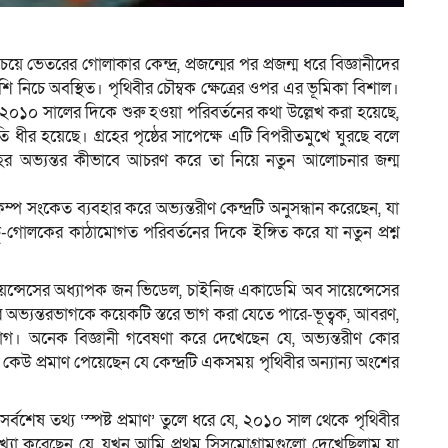
েয়ে ভেতরের গোলাকার কেন্দ্র, প্রজন্মের পর প্রজন্ম ধরে বিজ্ঞানীদের
ম
 নিচে অবস্থিত। পৃথিবীর চৌম্বক ক্ষেত্রের ওপর এর ভূমিকা বিশাল।
 ২০১০ সালের দিকে শুরু হওয়া পরিবর্তনের কথা উল্লেখ করা হয়েছে,
 গতি ধীর হয়েছে। গ্রহের পৃষ্ঠের সাপেক্ষে এটি বিপরীতমুখে ঘুরছে বলে
্রহের অভ্যন্তর কীভাবে আচরণ করে তা নিয়ে নতুন আলোচনার জন্ম
কম্প সংকেত ব্যবহার করে অভ্যন্তরীণ কেন্দ্রটি অনুসন্ধান করেছেন, যা
লো ভূ-গোলকের কাঠামোগত পরিবর্তনের দিকে ইঙ্গিত করে যা নতুন প্রশ্ন
য়েন্সেসের অধ্যাপক জন ভিডেল, চাইনিজ একাডেমি অব সায়েন্সেসের
 অভ্যন্তরভাগকে কয়েকটি স্তরে ভাগ করা যেতে পারে-ভূত্বক, আবরণ,
ভাগ। অনেক বিজ্ঞানী গবেষণা করে দেখেছেন যে, অভ্যন্তরীণ কোর
েউ প্রমাণ পেয়েছেন যে কেন্দ্রটি একসময় পৃথিবীর অন্যান্য অংশের
সর্বশেষ তথ্য ‘স্পষ্ট প্রমাণ’ তুলে ধরে যে, ২০১০ সাল থেকে পৃথিবীর
যাখ্যা করেছেন যে, যখন আমি প্রথম সিসমোগ্রামগুলো দেখেছিলাম যা