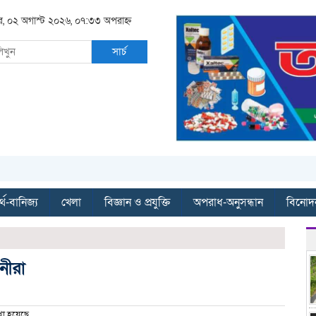
র, ০২ অগাস্ট ২০২৬, ০৭:৩৩ অপরাহ্ন
সার্চ
্থ-বানিজ্য
খেলা
বিজ্ঞান ও প্রযুক্তি
অপরাধ-অনুসন্ধান
বিনোদ
ানীরা
া হয়েছে