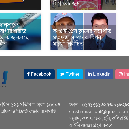
সিগারেট জব্দ
্যানসারের
রোগীর শরীরে
কাপ্তাই প্রেস ক্লাবের সভাপতি
াবে কাজ করছে,
মাহফুজ, সম্পাদক রিপন
ানীর
মারমা নির্বাচিত
Facebook
Twitter
Linkedin
In
অফিস-১২১ মতিঝিল, ঢাকা-১০০০#
ফোন:- ০১৭১৫১১৩২৭৩/০১৮২৮
ি-অফিস # রিজার্ভ বাজার রাঙ্গামাটি।
smshamsul.cht@gmail.com স
সংবাদ, কলাম, তথ্য, ছবি, কপিরাইট 
আইনি ব্যবস্থা গ্রহণ করবে।