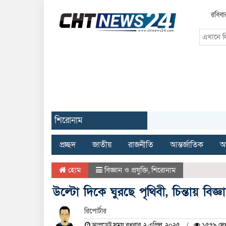
রবিবা
শিরোনাম
প্রচ্ছদ
জাতীয়
রাজনীতি
আন্তর্জাতিক
অর
হোম
বিজ্ঞান ও প্রযুক্তি
,
শিরোনাম
উল্টো দিকে ঘুরছে পৃথিবী, চিন্তায় বিজ্ঞ
রিপোর্টার
আপডেট সময় বুধবার, ২ এপ্রিল, ২০২৫
১৫৭৯ দেখ