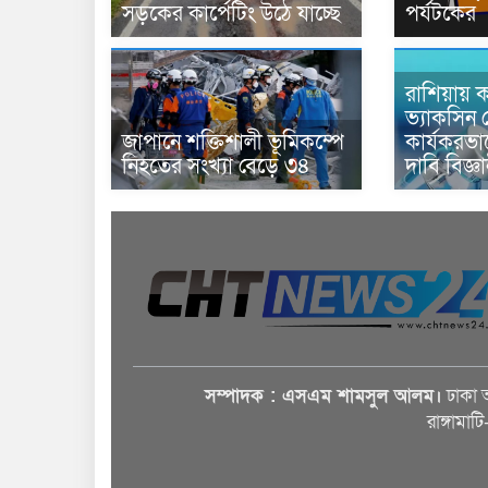
সড়কের কার্পেটিং উঠে যাচ্ছে
পর্যটকের
রাশিয়ায় ক
ভ্যাকসিন 
জাপানে শক্তিশালী ভূমিকম্পে
কার্যকরভ
নিহতের সংখ্যা বেড়ে ৩৪
দাবি বিজ্ঞ
সম্পাদক : এসএম শামসুল আলম।
ঢাকা 
রাঙ্গামাট