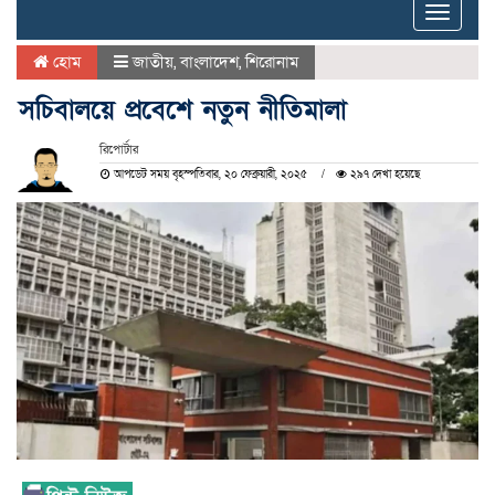
Toggle
naviga
হোম
জাতীয়
,
বাংলাদেশ
,
শিরোনাম
সচিবালয়ে প্রবেশে নতুন নীতিমালা
রিপোর্টার
আপডেট সময় বৃহস্পতিবার, ২০ ফেব্রুয়ারী, ২০২৫
২৯৭ দেখা হয়েছে