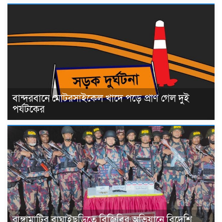
বান্দরবানে মোটরসাইকেল খাদে পড়ে প্রাণ গেল দুই
পর্যটকের
রাঙ্গামাটির বাঘাইছড়িতে বিজিবির অভিযানে বিদেশি