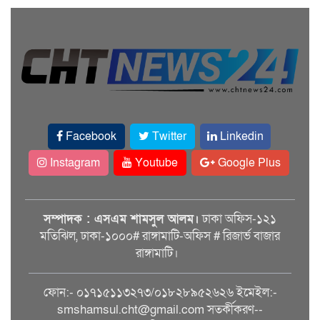
Facebook
Twitter
Linkedin
Instagram
Youtube
Google Plus
সম্পাদক : এসএম শামসুল আলম।
ঢাকা অফিস-১২১
মতিঝিল, ঢাকা-১০০০# রাঙ্গামাটি-অফিস # রিজার্ভ বাজার
রাঙ্গামাটি।
ফোন:- ০১৭১৫১১৩২৭৩/০১৮২৮৯৫২৬২৬ ইমেইল:-
smshamsul.cht@gmail.com সতর্কীকরণ--