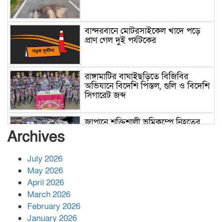
বান্দরবানে মোটরসাইকেল খাদে পড়ে
প্রাণ গেল দুই পর্যটকের
রাঙ্গামাটির বাঘাইছড়িতে বিজিবির
অভিযানে বিদেশি পিস্তল, গুলি ও বিদেশি
সিগারেট জব্দ
জাপানে শক্তিশালী ভূমিকম্পে নিহতের
সংখ্যা বেড়ে ৩৪
Archives
July 2026
রাশিয়ায় ক্যানসারের ভ্যাকসিন রোগীর
May 2026
শরীরে কার্যকরভাবে কাজ করছে, দাবি
April 2026
বিজ্ঞানীর
March 2026
February 2026
কাপ্তাই প্রেস ক্লাবের সভাপতি মাহফুজ,
January 2026