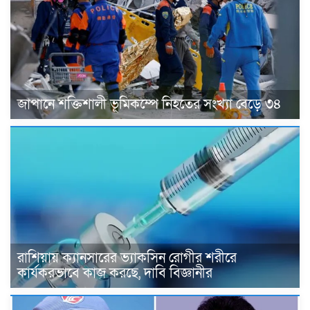
জাপানে শক্তিশালী ভূমিকম্পে নিহতের সংখ্যা বেড়ে ৩৪
রাশিয়ায় ক্যানসারের ভ্যাকসিন রোগীর শরীরে
কার্যকরভাবে কাজ করছে, দাবি বিজ্ঞানীর