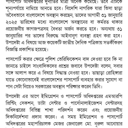
পাসপোর্ট অধিদপ্তরের দুর্নীতির মাত্রা অনেক কমেছে। তবে এটিকে
শূন্যপর্যায়ে নামিয়ে আনতে হবে। বিদেশি নাগরিক যারা ভিসা ছাড়া
অবৈধভাবে বাংলাদেশে অবস্থান করছেন, তাদের আগামী ৩১ জানুয়ারি
২০২৫ তারিখের মধ্যে বাংলাদেশে অবস্থানের বা কর্মরত থাকার
প্রয়োজনীয় কাগজপত্রসহ বৈধতা অর্জন করতে হবে। অন্যথায় ৩১
জানুয়ারির পর তাদের বিরুদ্ধে আইনানুগ ব্যবস্থা গ্রহণ করা হবে।
উপদেষ্টা এ বিষয়ে আজ কয়েকটি জাতীয় দৈনিক পত্রিকায় সতর্কীকরণ
বিজ্ঞপ্তি প্রকাশিত হয়েছে।
পাসপোর্ট করার ক্ষেত্রে পুলিশ ভেরিফিকেশন বাদ দেওয়া হবে কি না
জানতে চাইলে সাংবাদিকদের প্রশ্নের জবাবে উপদেষ্টা বলেন, সবার
সঙ্গে আলাপ করে এ বিষয়ে সিদ্ধান্ত নেওয়া হবে। তাছাড়া রোহিঙ্গারা
যাতে কোনোভাবেই বাংলাদেশের পাসপোর্ট ব্যবহার করার সুযোগ না
পান সেটা নিয়েও সরকারের অবস্থান পরিষ্কার করেন তিনি।
উপদেষ্টা এর আগে ইমিগ্রেশন ও পাসপোর্ট অধিদপ্তরের এমআরপি
প্রিন্টিং সেকশন, ডাটা সেন্টার ও পার্সোনালাইজেশন সেন্টারসহ
অধিদপ্তরের বিভিন্ন শাখা পরিদর্শন করেন এবং প্রয়োজনীয়
দিকনির্দেশনা প্রদান করেন। এ সময় ইমিগ্রেশন ও পাসপোর্ট
অধিদপ্তরের মহাপরিচালক মেজর জেনারেল মো. নূরুল আনোয়ার