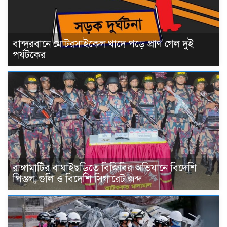
বান্দরবানে মোটরসাইকেল খাদে পড়ে প্রাণ গেল দুই
পর্যটকের
রাঙ্গামাটির বাঘাইছড়িতে বিজিবির অভিযানে বিদেশি
পিস্তল, গুলি ও বিদেশি সিগারেট জব্দ