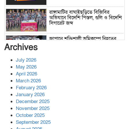
রাঙ্গামাটির বাঘাইছড়িতে বিজিবির
অভিযানে বিদেশি পিস্তল, গুলি ও বিদেশি
সিগারেট জব্দ
জাপানে শক্তিশালী ভূমিকম্পে নিহতের
সংখ্যা বেড়ে ৩৪
Archives
July 2026
রাশিয়ায় ক্যানসারের ভ্যাকসিন রোগীর
May 2026
শরীরে কার্যকরভাবে কাজ করছে, দাবি
April 2026
বিজ্ঞানীর
March 2026
February 2026
কাপ্তাই প্রেস ক্লাবের সভাপতি মাহফুজ,
January 2026
সম্পাদক রিপন মারমা নির্বাচিত
December 2025
November 2025
October 2025
মালয়েশিয়ার প্রধানমন্ত্রীকে চিঠি দেয়ার
September 2025
পর ফোন তারেক রহমানের,গ্যাস সঙ্কট
মোকাবিলায় সহায়তার আশ্বাস