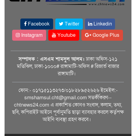
Facebook
Twitter
Linkedin
Instagram
Youtube
Google Plus
সম্পাদক : এসএম শামসুল আলম।
ঢাকা অফিস-১২১
মতিঝিল, ঢাকা-১০০০# রাঙ্গামাটি-অফিস # রিজার্ভ বাজার
রাঙ্গামাটি।
ফোন:- ০১৭১৫১১৩২৭৩/০১৮২৮৯৫২৬২৬ ইমেইল:-
smshamsul.cht@gmail.com সতর্কীকরণ--
chtnews24.com এ প্রকাশিত কোনও সংবাদ, কলাম, তথ্য,
ছবি, কপিরাইট আইনে পূর্বানুমতি ছাড়া ব্যাবহার করলে কর্তৃপক্ষ
আইনি ব্যবস্থা গ্রহণ করবে।