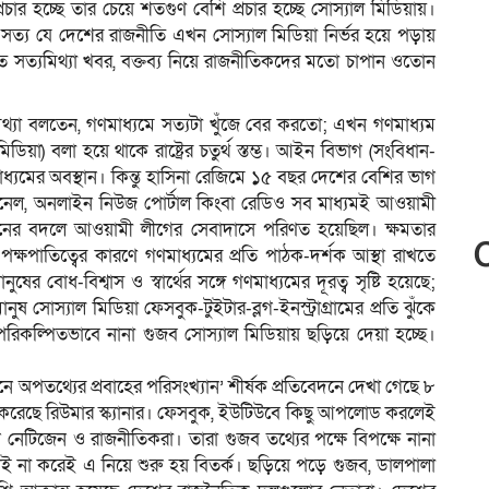
চার হচ্ছে তার চেয়ে শতগুণ বেশি প্রচার হচ্ছে সোস্যাল মিডিয়ায়।
ও সত্য যে দেশের রাজনীতি এখন সোস্যাল মিডিয়া নির্ভর হয়ে পড়ায়
ত সত্যমিথ্যা খবর, বক্তব্য নিয়ে রাজনীতিকদের মতো চাপান ওতোন
িথ্যা বলতেন, গণমাধ্যমে সত্যটা খুঁজে বের করতো; এখন গণমাধ্যম
ডিয়া) বলা হয়ে থাকে রাষ্ট্রের চতুর্থ স্তম্ভ। আইন বিভাগ (সংবিধান-
াধ্যমের অবস্থান। কিন্তু হাসিনা রেজিমে ১৫ বছর দেশের বেশির ভাগ
-চ্যানেল, অনলাইন নিউজ পোর্টাল কিংবা রেডিও সব মাধ্যমই আওয়ামী
মোচনের বদলে আওয়ামী লীগের সেবাদাসে পরিণত হয়েছিল। ক্ষমতার
 পক্ষপাতিত্বের কারণে গণমাধ্যমের প্রতি পাঠক-দর্শক আস্থা রাখতে
র বোধ-বিশ্বাস ও স্বার্থের সঙ্গে গণমাধ্যমের দূরত্ব সৃষ্টি হয়েছে;
ষ সোস্যাল মিডিয়া ফেসবুক-টুইটার-ব্লগ-ইনস্ট্রাগ্রামের প্রতি ঝুঁকে
রিকল্পিতভাবে নানা গুজব সোস্যাল মিডিয়ায় ছড়িয়ে দেয়া হচ্ছে।
িনে অপতথ্যের প্রবাহের পরিসংখ্যান’ শীর্ষক প্রতিবেদনে দেখা গেছে ৮
্ত করেছে রিউমার স্ক্যানার। ফেসবুক, ইউটিউবে কিছু আপলোড করলেই
ন নেটিজেন ও রাজনীতিকরা। তারা গুজব তথ্যের পক্ষে বিপক্ষে নানা
যাচাই না করেই এ নিয়ে শুরু হয় বিতর্ক। ছড়িয়ে পড়ে গুজব, ডালপালা