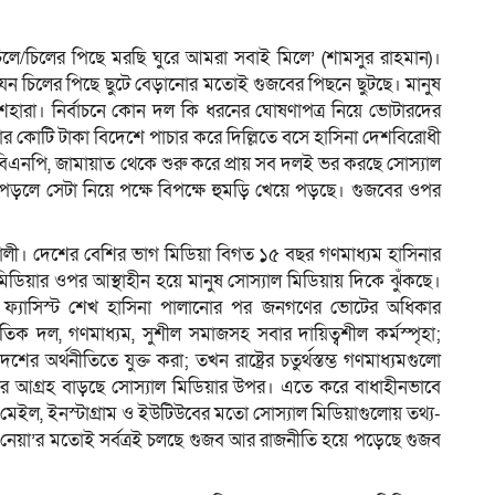
চিলে/চিলের পিছে মরছি ঘুরে আমরা সবাই মিলে’ (শামসুর রাহমান)।
েন চিলের পিছে ছুটে বেড়ানোর মতোই গুজবের পিছনে ছুটছে। মানুষ
ম
িশেহারা। নির্বাচনে কোন দল কি ধরনের ঘোষণাপত্র নিয়ে ভোটারদের
র কোটি টাকা বিদেশে পাচার করে দিল্লিতে বসে হাসিনা দেশবিরোধী
; বিএনপি, জামায়াত থেকে শুরু করে প্রায় সব দলই ভর করছে সোস্যাল
ড়লে সেটা নিয়ে পক্ষে বিপক্ষে হুমড়ি খেয়ে পড়ছে। গুজবের ওপর
ালী। দেশের বেশির ভাগ মিডিয়া বিগত ১৫ বছর গণমাধ্যম হাসিনার
মিডিয়ার ওপর আস্থাহীন হয়ে মানুষ সোস্যাল মিডিয়ায় দিকে ঝুঁকছে।
 ফ্যাসিস্ট শেখ হাসিনা পালানোর পর জনগণের ভোটের অধিকার
ৈতিক দল, গণমাধ্যম, সুশীল সমাজসহ সবার দায়িত্বশীল কর্মস্পৃহা;
র অর্থনীতিতে যুক্ত করা; তখন রাষ্ট্রের চতুর্থস্তম্ভ গণমাধ্যমগুলো
ার আগ্রহ বাড়ছে সোস্যাল মিডিয়ার উপর। এতে করে বাধাহীনভাবে
ি-মেইল, ইনস্টাগ্রাম ও ইউটিউবের মতো সোস্যাল মিডিয়াগুলোয় তথ্য-
ন নেয়া’র মতোই সর্বত্রই চলছে গুজব আর রাজনীতি হয়ে পড়েছে গুজব