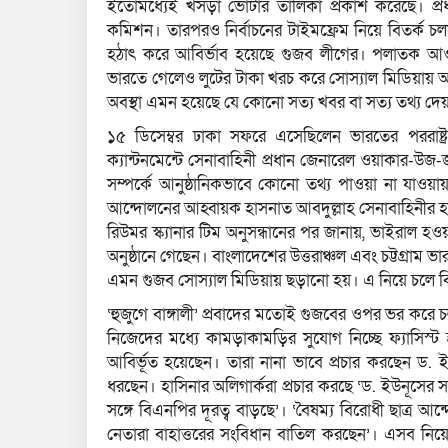
ইতোমধ্যেই খসড়া ভোটার তালিকা প্রকাশ করেছে। প্রধান ন
কমিশন। তারপরও নির্বাচনের টাইমফ্রেম নিয়ে বিতর্ক চ
হঠাৎ করে আবির্ভাব হয়েছে গুজব লীগের। পলাতক আও
ভারতে গেলেও লুটের টাকা খরচ করে সোস্যাল মিডিয়ায় আওয়
অবস্থা এমন হয়েছে যে কোনো সত্য খবর বা সত্য তথ্য দেয়া
১৫ ডিসেম্বর ঢাকা সফরে এসেছিলেন ভারতের পররাষ্ট্র 
ক্যান্টনমেন্টে সেনাবাহিনী প্রধান জেনারেল ওয়াকার-উজ
সম্পর্কে আনুষ্ঠানিকভাবে কোনো তথ্য পাওয়া না যাওয়া
আন্দোলনের আহ্বায়ক হাসনাত আবদুল্লাহ সেনাবাহিনীর হা
রিউমর স্ক্যানার টিম অনুসন্ধানের পর জানায়, ভাইরাল হওয়
অনুষ্ঠানে গেছেন। বাংলাদেশের উত্তরাঞ্চল এবং চট্টগ
এমন গুজব সোস্যাল মিডিয়ায় ছড়ানো হয়। এ নিয়ে চলে বি
‘হুজুগে বাঙ্গালী’ প্রবাদের মতোই গুজবের ওপর ভর কর
নিজেদের মধ্যে কামড়াকামড়ির সুযোগ নিচ্ছে ফ্যাসিস্
আবির্ভূত হয়েছেন। তারা নানা ভাবে প্রচার করছেন ড. 
ধরছেন। হাসিনার অলিগার্করা প্রচার করছে ‘ড. ইউনূসের স
সঙ্গে বিএনপির দূরত্ব বাড়ছে’। ‘বৈষম্য বিরোধী ছাত্র আন
নেতারা বাহাত্তরের সংবিধান বাতিল করছেন’। এসব নি