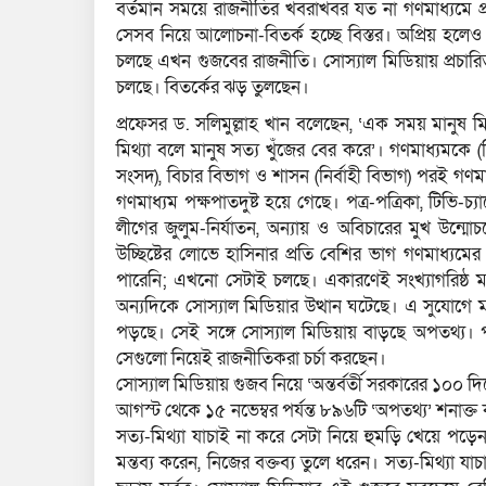
বর্তমান সময়ে রাজনীতির খবরাখবর যত না গণমাধ্যমে প্র
সেসব নিয়ে আলোচনা-বিতর্ক হচ্ছে বিস্তর। অপ্রিয় হলে
চলছে এখন গুজবের রাজনীতি। সোস্যাল মিডিয়ায় প্রচারি
চলছে। বিতর্কের ঝড় তুলছেন।
প্রফেসর ড. সলিমুল্লাহ খান বলেছেন, ‘এক সময় মানুষ ম
মিথ্যা বলে মানুষ সত্য খুঁজের বের করে’। গণমাধ্যমকে (মি
সংসদ), বিচার বিভাগ ও শাসন (নির্বাহী বিভাগ) পরই গণম
গণমাধ্যম পক্ষপাতদুষ্ট হয়ে গেছে। পত্র-পত্রিকা, টিভি
লীগের জুলুম-নির্যাতন, অন্যায় ও অবিচারের মুখ উন্
উচ্ছিষ্টের লোভে হাসিনার প্রতি বেশির ভাগ গণমাধ্যমের
পারেনি; এখনো সেটাই চলছে। একারণেই সংখ্যাগরিষ্ঠ মানুষে
অন্যদিকে সোস্যাল মিডিয়ার উত্থান ঘটেছে। এ সুযোগে মানু
পড়ছে। সেই সঙ্গে সোস্যাল মিডিয়ায় বাড়ছে অপতথ্য। প
সেগুলো নিয়েই রাজনীতিকরা চর্চা করছেন।
সোস্যাল মিডিয়ায় গুজব নিয়ে ‘অন্তর্বর্তী সরকারের ১০০ দ
আগস্ট থেকে ১৫ নভেম্বর পর্যন্ত ৮৯৬টি ‘অপতথ্য’ শনাক
সত্য-মিথ্যা যাচাই না করে সেটা নিয়ে হুমড়ি খেয়ে পড়ে
মন্তব্য করেন, নিজের বক্তব্য তুলে ধরেন। সত্য-মিথ্যা 