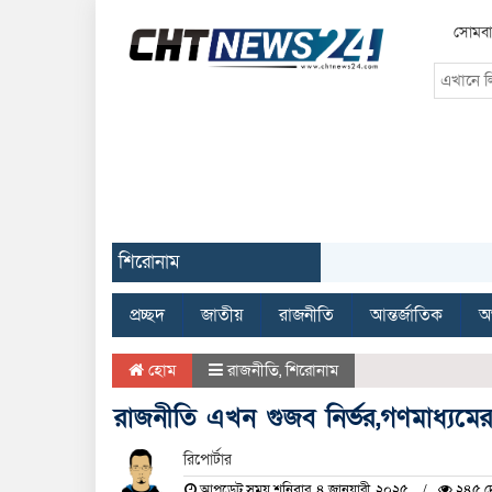
সোমবা
শিরোনাম
প্রচ্ছদ
জাতীয়
রাজনীতি
আন্তর্জাতিক
অর
হোম
রাজনীতি
,
শিরোনাম
রাজনীতি এখন গুজব নির্ভর,গণমাধ্যমের
রিপোর্টার
আপডেট সময় শনিবার, ৪ জানুয়ারী, ২০২৫
২৪৫ দ