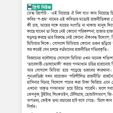
ডেস্ক রির্পোট:- ‘এই নিয়েছে ঐ নিল যাঃ! কান নিয়েছে 
কবির ‘প-শ্রম’ নামের এই কবিতার মতোই রাজনীতিকরা য
কী চায়, আয়ের সঙ্গে ব্যয়ের সংগতি না থাকায় মানুষ দ
কাছে যাবেন তা নিয়ে নেই কোনো পরিকল্পনা, হাজার হাজা
ষড়যন্ত্র করছে তার বিরুদ্ধে নেই কোনো ঐক্যবদ্ধ উদ্যোগ
মিডিয়ার দিকে। সোস্যাল মিডিয়ায় কোনো গুজব ছড়িয়ে প
ভর করেই যেন চলছে বর্তমানের রাজনীতির গতিপ্রকৃতি।
বিজ্ঞানের বদৌলতে সোস্যাল মিডিয়া এখন অনেক শক্তিশ
‘তাবেদারী-তোষামোদী’ করায় গণমাধ্যম চরিত্র হারানোয় 
আর সোস্যাল মিডিয়া হয়ে পড়েছে গুজবের কারখানা।
পুনঃপ্রতিষ্ঠা যখন প্রয়োজন ‘পরিশীলিত রাজনীতি’ রাজন
হাসিনার বিচার, বিদেশে পাচার করা টাকা ফিরিয়ে এনে দেশে
এখনো ‘প্রকৃত গণমাধ্যম’ হয়ে উঠতে পারেনি। ফলে সব
ফেসবুক, টুইটার, লিংকডইন, টেলিগ্রাম, হোয়াটসঅ্যাপ, জ
অপতথ্য, ফেইক তথ্য প্রচারের হাট বসে গেছে। ‘চিলে কা
নির্ভর।