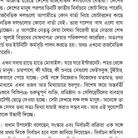
েশি আক্রান্ত হয়েছে দেশের রাজনৈতিক দলগুলোর নেতারা। দেশের
ছে। দেশের মানুষ পরপর তিনটি জাতীয় নির্বাচনে ভোট দিতে পারেনি,
, রাজনৈতিক দলগুলো আগামীতে কোন বার্তা নিয়ে ভোটারদের কাছে
জনৈতিক দলগুলোর কোনো বার্তা নেই। তারা গল্পের ‘বাঘ এলো বাঘ
ছেন। ৫ আগষ্টের নেতৃত্ব দেয়া বৈষম্য বিরোধী ছাত্র নেতারা শেখ
 ‘জুলাই বিপ্লবের ঘোষণাপত্র’ দেয়ার পরিকল্পনা করেছিল। অতঃপর
‘মার্চ ফর ইউনিটি’ কর্মসূচি পালন করতে হয়। অথচ এখনো রাজনৈতিক
পারেনি।
। এখন সবার হাতে হাতে মোবাইল। ঘরে ঘরে ইন্টারনেট। শহর থেকে
ছে মানুষ। চারপাশে, কী ঘটছে, কী শুনছে সেগুলো ফেইসবুক, টুইটার,
ভাবে পেয়ে যাচ্ছে। সেই সঙ্গে নিজেরাও নিজেদের মতামত, তথ্য
াধ্যমে এখন গুজব আর মিথ্যাচারে ভরপুর। বিশেষ করে অন্তর্বর্তী
 বিভিন্œ গুরুত্বপূর্ণ ব্যক্তি, প্রতিষ্ঠান ও সেলিব্রেটিদের ব্যবহার
কনটেন্ট) ছেড়ে দেওয়া হচ্ছে। সেটা দেখছে লক্ষ লক্ষ মানুষ। অনেকে তা
ক্ষে সেসব তথ্য সত্য-মিথ্যা যাচাই করাও সম্ভব নয়। আর এই সুযোগটি
কে উস্কানী দিচ্ছে।
। প্রধান উপদেষ্টা বলেছেন, সংস্কার এবং নির্বাচনী প্রক্রিয়া এক সঙ্গে
্রথম দিকে নির্বাচন হবে বলে জানিয়ে দিয়েছেন। নির্বাচন কমিশন