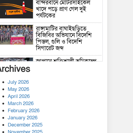
বান্দরবানে মোটরসাইকেল
খাদে পড়ে প্রাণ গেল দুই
পর্যটকের
রাঙ্গামাটির বাঘাইছড়িতে
বিজিবির অভিযানে বিদেশি
পিস্তল, গুলি ও বিদেশি
সিগারেট জব্দ
জাপানে শক্তিশালী ভূমিকম্পে
Archives
নিহতের সংখ্যা বেড়ে ৩৪
July 2026
রাশিয়ায় ক্যানসারের ভ্যাকসিন
May 2026
রোগীর শরীরে কার্যকরভাবে
April 2026
কাজ করছে, দাবি বিজ্ঞানীর
March 2026
February 2026
কাপ্তাই প্রেস ক্লাবের সভাপতি
মাহফুজ, সম্পাদক রিপন মারমা
January 2026
নির্বাচিত
December 2025
November 2025