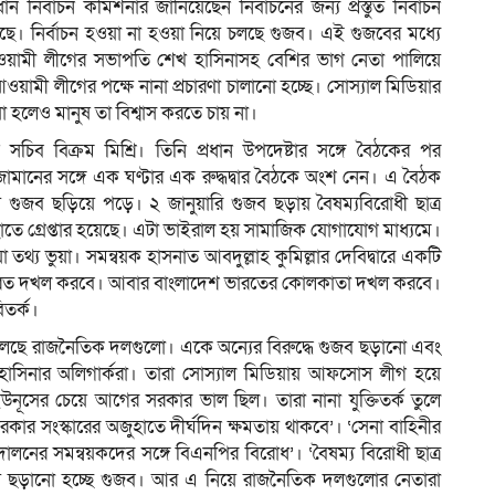
ির্বাচন কমিশনার জানিয়েছেন নির্বাচনের জন্য প্রস্তুত নির্বাচন
লছে। নির্বাচন হওয়া না হওয়া নিয়ে চলছে গুজব। এই গুজবের মধ্যে
য়ামী লীগের সভাপতি শেখ হাসিনাসহ বেশির ভাগ নেতা পালিয়ে
ামী লীগের পক্ষে নানা প্রচারণা চালানো হচ্ছে। সোস্যাল মিডিয়ার
 হলেও মানুষ তা বিশ্বাস করতে চায় না।
সচিব বিক্রম মিশ্রি। তিনি প্রধান উপদেষ্টার সঙ্গে বৈঠকের পর
-জামানের সঙ্গে এক ঘণ্টার এক রুদ্ধদ্বার বৈঠকে অংশ নেন। এ বৈঠক
য় গুজব ছড়িয়ে পড়ে। ২ জানুয়ারি গুজব ছড়ায় বৈষম্যবিরোধী ছাত্র
তে গ্রেপ্তার হয়েছে। এটা ভাইরাল হয় সামাজিক যোগাযোগ মাধ্যমে।
া তথ্য ভুয়া। সমন্বয়ক হাসনাত আবদুল্লাহ কুমিল্লার দেবিদ্বারে একটি
্রাম ভারত দখল করবে। আবার বাংলাদেশ ভারতের কোলকাতা দখল করবে।
তর্ক।
ে চলছে রাজনৈতিক দলগুলো। একে অন্যের বিরুদ্ধে গুজব ছড়ানো এবং
ট হাসিনার অলিগার্করা। তারা সোস্যাল মিডিয়ায় আফসোস লীগ হয়ে
ইউনূসের চেয়ে আগের সরকার ভাল ছিল। তারা নানা যুক্তিতর্ক তুলে
রকার সংস্কারের অজুহাতে দীর্ঘদিন ক্ষমতায় থাকবে’। ‘সেনা বাহিনীর
্দোলনের সমন্বয়কদের সঙ্গে বিএনপির বিরোধ’। ‘বৈষম্য বিরোধী ছাত্র
য়ে ছড়ানো হচ্ছে গুজব। আর এ নিয়ে রাজনৈতিক দলগুলোর নেতারা