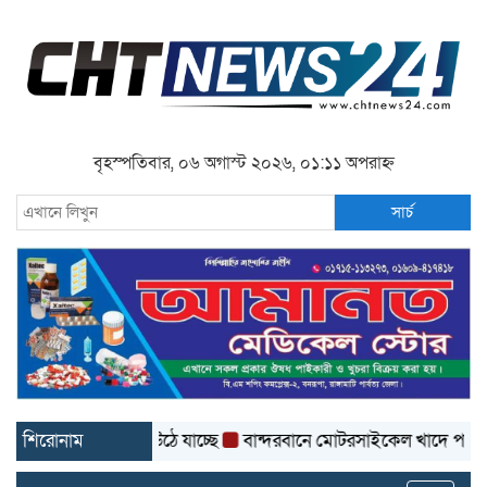
বৃহস্পতিবার, ০৬ অগাস্ট ২০২৬, ০১:১১ অপরাহ্ন
সার্চ
সড়কের কার্পেটিং উঠে যাচ্ছে
শিরোনাম
বান্দরবানে মোটরসাইকেল খাদে পড়ে প্রাণ গ