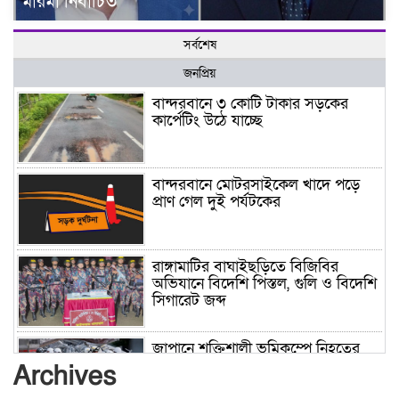
মারমা নির্বাচিত
সর্বশেষ
জনপ্রিয়
বান্দরবানে ৩ কোটি টাকার সড়কের
কার্পেটিং উঠে যাচ্ছে
বান্দরবানে মোটরসাইকেল খাদে পড়ে
প্রাণ গেল দুই পর্যটকের
রাঙ্গামাটির বাঘাইছড়িতে বিজিবির
অভিযানে বিদেশি পিস্তল, গুলি ও বিদেশি
সিগারেট জব্দ
জাপানে শক্তিশালী ভূমিকম্পে নিহতের
সংখ্যা বেড়ে ৩৪
Archives