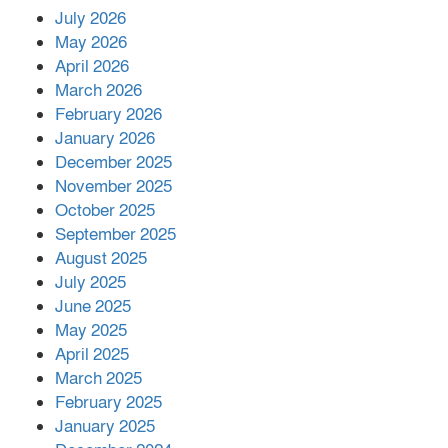
July 2026
রাশিয়ায় ক্যানসারের ভ্যাকসিন রোগীর
May 2026
শরীরে কার্যকরভাবে কাজ করছে, দাবি
April 2026
বিজ্ঞানীর
March 2026
February 2026
কাপ্তাই প্রেস ক্লাবের সভাপতি মাহফুজ,
January 2026
সম্পাদক রিপন মারমা নির্বাচিত
December 2025
November 2025
October 2025
মালয়েশিয়ার প্রধানমন্ত্রীকে চিঠি দেয়ার
September 2025
পর ফোন তারেক রহমানের,গ্যাস সঙ্কট
মোকাবিলায় সহায়তার আশ্বাস
August 2025
July 2025
June 2025
২২১ কোটি টাকা বেড়েছে রেলের আয়,
কীভাবে?
May 2025
April 2025
March 2025
এক বিলিয়ন ডলার বিনিয়োগ হবে
February 2025
আনোয়ারায়
January 2025