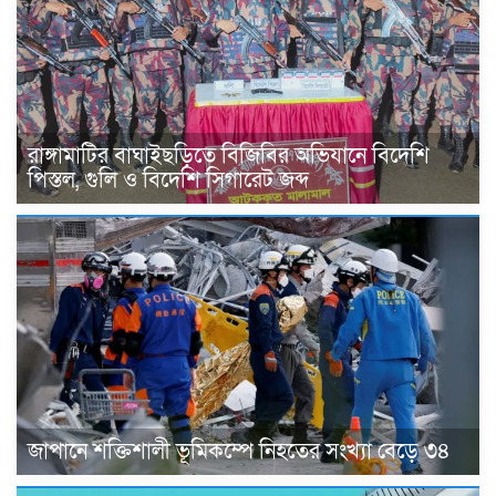
রাঙ্গামাটির বাঘাইছড়িতে বিজিবির অভিযানে বিদেশি
পিস্তল, গুলি ও বিদেশি সিগারেট জব্দ
জাপানে শক্তিশালী ভূমিকম্পে নিহতের সংখ্যা বেড়ে ৩৪