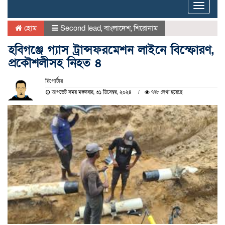
Toggle
naviga
হোম
Second lead
,
বাংলাদেশ
,
শিরোনাম
হবিগঞ্জে গ্যাস ট্রান্সফরমেশন লাইনে বিস্ফোরণ,
প্রকৌশলীসহ নিহত ৪
রিপোর্টার
আপডেট সময় মঙ্গলবার, ৩১ ডিসেম্বর, ২০২৪
৭৭৮ দেখা হয়েছে