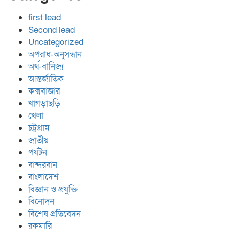
first lead
Second lead
Uncategorized
অপরাধ-অনুসন্ধান
অর্থ-বানিজ্য
আন্তর্জাতিক
কক্সবাজার
খাগড়াছড়ি
খেলা
চট্রগ্রাম
জাতীয়
পর্যটন
বান্দরবান
বাংলাদেশ
বিজ্ঞান ও প্রযুক্তি
বিনোদন
বিশেষ প্রতিবেদন
রকমারি