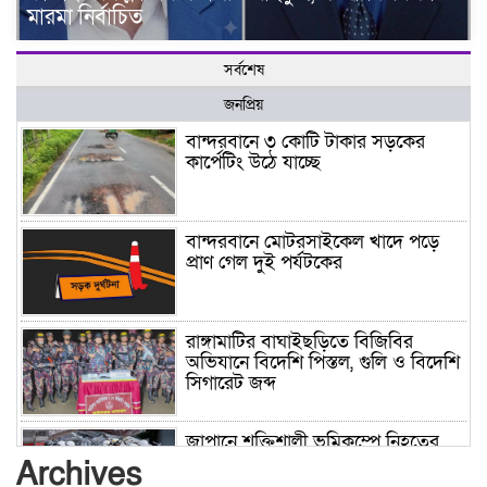
মারমা নির্বাচিত
সর্বশেষ
জনপ্রিয়
বান্দরবানে ৩ কোটি টাকার সড়কের
কার্পেটিং উঠে যাচ্ছে
বান্দরবানে মোটরসাইকেল খাদে পড়ে
প্রাণ গেল দুই পর্যটকের
রাঙ্গামাটির বাঘাইছড়িতে বিজিবির
অভিযানে বিদেশি পিস্তল, গুলি ও বিদেশি
সিগারেট জব্দ
জাপানে শক্তিশালী ভূমিকম্পে নিহতের
সংখ্যা বেড়ে ৩৪
Archives