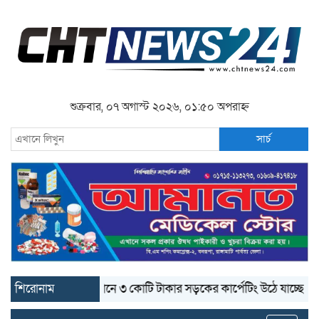
শুক্রবার, ০৭ অগাস্ট ২০২৬, ০১:৫০ অপরাহ্ন
সার্চ
শিরোনাম
বান্দরবানে ৩ কোটি টাকার সড়কের কার্পেটিং উঠে যাচ্ছে
বান্দ