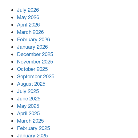
July 2026
রাশিয়ায় ক্যানসারের ভ্যাকসিন রোগীর
May 2026
শরীরে কার্যকরভাবে কাজ করছে, দাবি
April 2026
বিজ্ঞানীর
March 2026
February 2026
কাপ্তাই প্রেস ক্লাবের সভাপতি মাহফুজ,
January 2026
সম্পাদক রিপন মারমা নির্বাচিত
December 2025
November 2025
October 2025
মালয়েশিয়ার প্রধানমন্ত্রীকে চিঠি দেয়ার
September 2025
পর ফোন তারেক রহমানের,গ্যাস সঙ্কট
মোকাবিলায় সহায়তার আশ্বাস
August 2025
July 2025
June 2025
২২১ কোটি টাকা বেড়েছে রেলের আয়,
কীভাবে?
May 2025
April 2025
March 2025
এক বিলিয়ন ডলার বিনিয়োগ হবে
February 2025
আনোয়ারায়
January 2025