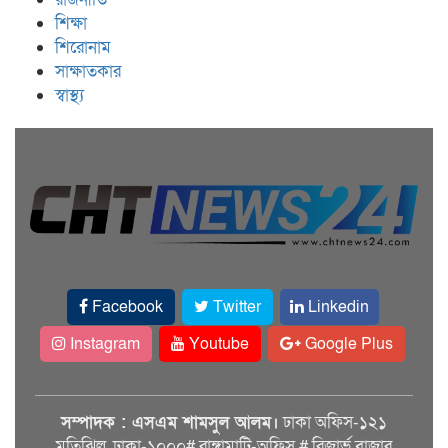
শিক্ষা
শিরোনাম
সাক্ষাতকার
স্বাস্থ্য
Facebook
Twitter
Linkedin
Instagram
Youtube
Google Plus
সম্পাদক : এসএম শামসুল আলম।
ঢাকা অফিস-১২১
মতিঝিল, ঢাকা-১০০০# রাঙ্গামাটি-অফিস # রিজার্ভ বাজার