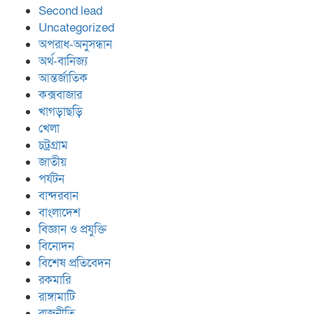
Second lead
Uncategorized
অপরাধ-অনুসন্ধান
অর্থ-বানিজ্য
আন্তর্জাতিক
কক্সবাজার
খাগড়াছড়ি
খেলা
চট্রগ্রাম
জাতীয়
পর্যটন
বান্দরবান
বাংলাদেশ
বিজ্ঞান ও প্রযুক্তি
বিনোদন
বিশেষ প্রতিবেদন
রকমারি
রাঙ্গামাটি
রাজনীতি