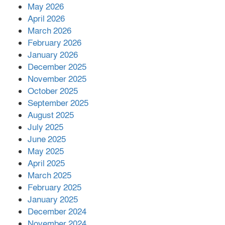
রাশিয়ায় ক্যানসারের ভ্যাকসিন রোগীর
May 2026
শরীরে কার্যকরভাবে কাজ করছে, দাবি
April 2026
বিজ্ঞানীর
March 2026
February 2026
কাপ্তাই প্রেস ক্লাবের সভাপতি মাহফুজ,
January 2026
সম্পাদক রিপন মারমা নির্বাচিত
December 2025
November 2025
October 2025
মালয়েশিয়ার প্রধানমন্ত্রীকে চিঠি দেয়ার
September 2025
পর ফোন তারেক রহমানের,গ্যাস সঙ্কট
মোকাবিলায় সহায়তার আশ্বাস
August 2025
July 2025
June 2025
২২১ কোটি টাকা বেড়েছে রেলের আয়,
কীভাবে?
May 2025
April 2025
March 2025
এক বিলিয়ন ডলার বিনিয়োগ হবে
February 2025
আনোয়ারায়
January 2025
December 2024
November 2024