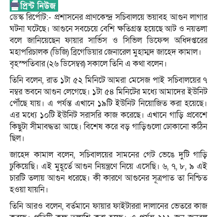
ডেস্ক রির্পোট:- প্রশাসনের প্রাণকেন্দ্র সচিবালয়ে ভয়াবহ আগুন লাগার
ঘটনা ঘটেছে। আগুনে সবচেয়ে বেশি ক্ষতিগ্রস্ত হয়েছে আট ও নয়তলা
বলে জানিয়েছেন ফায়ার সার্ভিস ও সিভিল ডিফেন্স অধিদপ্তরের
মহাপরিচালক (ডিজি) ব্রিগেডিয়ার জেনারেল মুহাম্মদ জাহেদ কামাল।
বৃহস্পতিবার (২৬ ডিসেম্বর) সকালে তিনি এ কথা বলেন।
তিনি বলেন, রাত ১টা ৫২ মিনিটে আমরা মেসেজ পাই সচিবালয়ের ৭
নম্বর ভবনে আগুন লেগেছে। ১টা ৫৪ মিনিটের মধ্যে আমাদের ইউনিট
পৌঁছে যায়। এ পর্যন্ত এখানে ১৯টি ইউনিট নিয়োজিত করা হয়েছে।
এর মধ্যে ১০টি ইউনিট সরাসরি কাজ করেছে। এখানে গাড়ি প্রবেশে
কিছুটা সীমাবদ্ধতা আছে। বিশেষ করে বড় গাড়িগুলো ঢোকানো কঠিন
ছিল।
জাহেদ কামাল বলেন, সচিবালয়ের সামনের গেট ভেঙে দুটি গাড়ি
ঢুকিয়েছি। এই মুহূর্তে আগুন নিয়ন্ত্রণে নিয়ে এসেছি। ৬, ৭, ৮, ৯ এই
চারটি তলায় আগুন ধরেছে। কী কারণে আগুনের সূত্রপাত তা নিশ্চিত
হওয়া যায়নি।
তিনি আরও বলেন, বর্তমানে ফায়ার ফাইটাররা দালানের ভেতরে কাজ