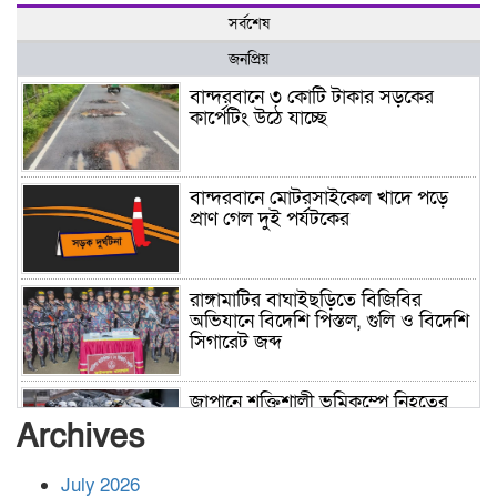
সর্বশেষ
জনপ্রিয়
বান্দরবানে ৩ কোটি টাকার সড়কের
কার্পেটিং উঠে যাচ্ছে
বান্দরবানে মোটরসাইকেল খাদে পড়ে
প্রাণ গেল দুই পর্যটকের
রাঙ্গামাটির বাঘাইছড়িতে বিজিবির
অভিযানে বিদেশি পিস্তল, গুলি ও বিদেশি
সিগারেট জব্দ
জাপানে শক্তিশালী ভূমিকম্পে নিহতের
সংখ্যা বেড়ে ৩৪
Archives
July 2026