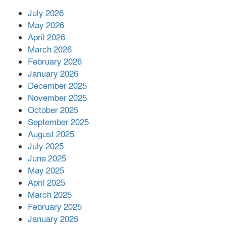
July 2026
রাশিয়ায় ক্যানসারের ভ্যাকসিন রোগীর
May 2026
শরীরে কার্যকরভাবে কাজ করছে, দাবি
April 2026
বিজ্ঞানীর
March 2026
February 2026
কাপ্তাই প্রেস ক্লাবের সভাপতি মাহফুজ,
January 2026
সম্পাদক রিপন মারমা নির্বাচিত
December 2025
November 2025
October 2025
মালয়েশিয়ার প্রধানমন্ত্রীকে চিঠি দেয়ার
September 2025
পর ফোন তারেক রহমানের,গ্যাস সঙ্কট
মোকাবিলায় সহায়তার আশ্বাস
August 2025
July 2025
June 2025
২২১ কোটি টাকা বেড়েছে রেলের আয়,
কীভাবে?
May 2025
April 2025
March 2025
এক বিলিয়ন ডলার বিনিয়োগ হবে
February 2025
আনোয়ারায়
January 2025