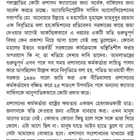
পদন্নোতির কোটা প্রশাসন ক্যাডারের জন্য অর্ধেক, বাকিদের জন্য
অর্ধেক করতে চাচ্ছে। অ্যাডমিনিস্ট্রেটিভ সার্ভিস অ্যাসোসিয়েশনের
সভাপতি মো. আনোয়ার উল্ল্যাহ ও মহাসচিব মুহাম্মদ মাহবুবুর রহমান
এক বিবৃতিতে বলা হয়,কমিশনের প্রতিবেদন সরকারের কাছে জমা
দেওয়ার আগেই আকস্মিকভাবে এ ধরনের একটি অতি গুরুত্বপূর্ণ
বিষয় কেন প্রকাশ্য নিয়ে আসা হলো সেই প্রশ্ন তুলেছেন। কোনো
মহলের ইন্ধনে অন্তর্বর্তী সরকারের কার্যক্রমকে অস্থিতিশীল করার
অপপ্রয়াস কি না, তা খতিয়ে দেখার দাবি তাদের। আমলাতন্ত্রের
গুরুত্বপূর্ণ এসব পদে সব সময় প্রশাসনের কর্মকর্তারা দায়িত্ব পালন
করে আসছিলেন উল্লেখ করে বিবৃতিতে বলা হয়, পতিত আওয়ামী লীগ
সরকার ১৯৯৮ সালে জারি করা এক নীতিমালায় প্রশাসনের
কর্মকর্তাদের বঞ্চিত করে ২৫ শতাংশ উপসচিব পদে অন্যান্য ক্যাডার
সার্ভিসকে আনুপাতিকভাবে কোটা প্রদান করে।
প্রশাসনের কর্মকর্তারা রাষ্ট্রের ক্ষমতার একজন হেফাজতকারী মাত্র।
জনগণকে স্বস্তি দেওয়ার জন্য এটিকে ব্যবহার করা। এখন মানুষ
আগের মতো নেই। কোথাও কোনো কিছু হলে সঙ্গে সঙ্গে তারা ঘিরে
ফেলে। এটা আগে ছিল না। মানুষ যাতে আইন হাতে তুলে না নেয়,
সেটা আমাদের বোঝাতে হবে। প্রশাসনে সংশোধনের মাধ্যমে রাষ্ট্র