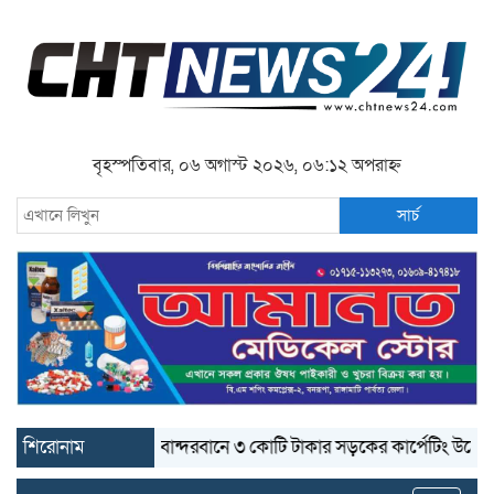
বৃহস্পতিবার, ০৬ অগাস্ট ২০২৬, ০৬:১২ অপরাহ্ন
সার্চ
শিরোনাম
বান্দরবানে ৩ কোটি টাকার সড়কের কার্পেটিং উঠে যাচ্ছে
ব