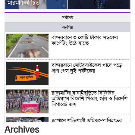
মারমা নির্বাচিত
সর্বশেষ
জনপ্রিয়
বান্দরবানে ৩ কোটি টাকার সড়কের
কার্পেটিং উঠে যাচ্ছে
বান্দরবানে মোটরসাইকেল খাদে পড়ে
প্রাণ গেল দুই পর্যটকের
রাঙ্গামাটির বাঘাইছড়িতে বিজিবির
অভিযানে বিদেশি পিস্তল, গুলি ও বিদেশি
সিগারেট জব্দ
জাপানে শক্তিশালী ভূমিকম্পে নিহতের
সংখ্যা বেড়ে ৩৪
Archives