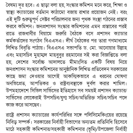
বৈষম্য দূর হবে। এ ছাড়া বলা হয়, সংস্কার কমিশন মনে করে, শিক্ষা ও
স্বাস্থ্য ক্যাডারের বর্তমান কাঠামো বজায় রাখার প্রয়োজন নেই। বরং
এই দুটি গুরুত্বপূর্ণ সেক্টর পরিচালনার জন্য পৃথক সংস্থা গঠনের প্রস্তাব
করবে কমিশন। জনপ্রশাসন সংস্কার কমিশনের এমন প্রস্তাবের পরই
রাতে রাজধানীর বিয়ামে জরুরি বৈঠকে বসে প্রশাসন ক্যাডার
কর্মকর্তাদের সংগঠন বিএএসএ। দীর্ঘ বৈঠকের পর তারা গণমাধ্যমে
লিখিত বিবৃতি পাঠায়। বিএএসএ সভাপতি ড. মো. আনোয়ার উল্লাহ
এবং মহাসচিব মুহাম্মদ মাহবুবুর রহমানের সই করা বিজ্ঞপ্তিতে বলা
হয়, দেশের সর্বোচ্চ আদালতে মীমাংসিত একটি বিষয় নিয়ে
জনপ্রশাসন সংস্কার কমিশনের আনুষ্ঠানিক লিখিত প্রতিবেদন সরকারের
কাছে জমা দেওয়ার আগেই আকস্মিকভাবে এ ধরনের ঘোষণা
অনভিপ্রেত, আপত্তিকর ও রাষ্ট্রব্যবস্থাকে দুর্বল করার শামিল।
উপমহাদেশে সিভিল সার্ভিসের ইতিহাসে সব সময়ই প্রশাসন ক্যাডার/
সার্ভিসের লোকেরাই উপসচিব/যুগ্ম সচিব/অতিরিক্ত সচিব/সচিব পদে
কাজ করে আসছেন।
রাষ্ট্রে প্রশাসন ক্যাডারের কার্যপরিধির সঙ্গে পলিসিমেকিংয়ের রয়েছে
নিবিড় সম্পর্ক। সরকারের নির্বাহী বিভাগের অন্যতম প্রতিনিধি হিসেবে
মাঠে সহকারী কমিশনার/সহকারী কমিশনার (ভূমি)/উপজেলা নির্বাহী