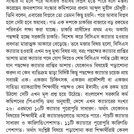
সংস্কার না হলে পরে আবারও ভয়াবহ বিপ্লব হতে পারে বলে মন্তব্য
করেছেন জনপ্রশাসন সংস্কার কমিশনের প্রধান আব্দুল মুয়ীদ চৌধুরী।
তিনি বলেন, এবারের বিপ্লবে তো তেমন কিছু হয়নি। পরে আবার বিপ্লব
হলে সেটা হবে ভয়াবহ। গত এক দশকে চাকরির বাজারে বড় রকমের
পরিবর্তন লক্ষ্য করা যাচ্ছে। চাকরি প্রার্থীদের প্রথম এবং অকাট্য
পছন্দই হচ্ছে সরকারি চাকরি। বিশেষ করে বিসিএস ক্যাডার হওয়ার
প্রবণতা মারাত্মক আকারে বেড়েছে। তবে মজার বিষয় হলো, বিসিএস
ক্যাডার হওয়াই এখন শুধু মুখ্য বিষয় নয়, বরং পছন্দের ক্যাডার প্রাপ্তির
আশায় তারা ক্যাডার পদে যোগ দিয়েও শেষ বিসিএস পর্যন্ত চেষ্টা করে
যান পছন্দের ক্যাডার প্রাপ্তির আশায়। যেকোনও বিষয়েই পড়াশোনা
করুন না কেন ব্যতিক্রম ছাড়া নির্দিষ্ট কিছু পছন্দের ক্যাডার চয়েজ প্রায়
সবারই এক। একজন চিকিৎসক, একজন প্রকৌশলী বা একজন
সাহিত্য ব্যাকগ্রাউন্ড শিক্ষার্থীর পছন্দও কেন ইদানীং এক রকম হয়ে
উঠলো সেটি এখন মূল প্রশ্ন হয়ে উঠেছে। বাংলাদেশ সরকারি কর্ম
কমিশনের (পিএসসি) তথ্য অনুযায়ী, দেশে এখন ক্যাডারের সংখ্যা
২৬। এরমধ্যে ১০টি ক্যাডার পুরোপুরি সাধারণ। অর্থাৎ যেকোনও
বিষয়ের শিক্ষার্থীই এই ক্যাডারগুলোতে আসতে পারে। পাঁচটি ক্যাডার
সাধারণ ও কারিগরি/পেশাগত। ১১টি ক্যাডারে পুরোপুরি কারিগরি/
পেশাগত। অর্থাৎ সংশ্লিষ্ট বিষয়ে পড়াশোনা করা শিক্ষার্থীরাই কেবল