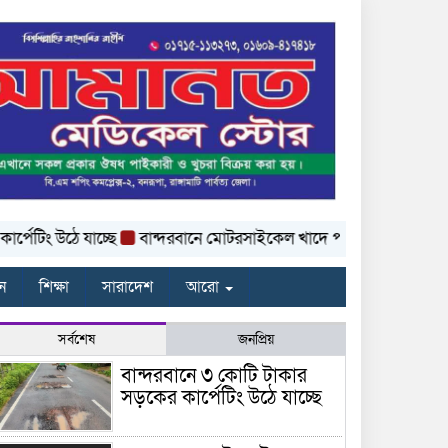
িং উঠে যাচ্ছে
বান্দরবানে মোটরসাইকেল খাদে পড়ে প্রাণ গেল দুই পর্যট
ন
শিক্ষা
সারাদেশ
আরো
সর্বশেষ
জনপ্রিয়
বান্দরবানে ৩ কোটি টাকার
সড়কের কার্পেটিং উঠে যাচ্ছে