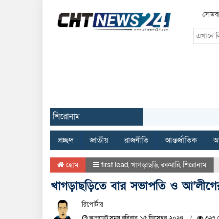
সোমবা
শিরোনাম
প্রচ্ছদ
জাতীয়
রাজনীতি
আন্তর্জাতিক
অর
হোম
first lead
,
খাগড়াছড়ি
,
রকমারি
,
শিরোনাম
খাগড়াছড়িতে বার সভাপতি ও আ’লীগের 
রিপোর্টার
আপডেট সময় রবিবার, ১৫ ডিসেম্বর, ২০২৪
৩২৭ দ