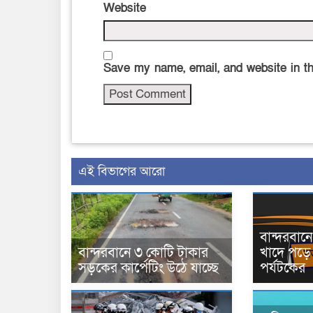
Website
Save my name, email, and website in th
এই বিভাগের আরো
বান্দরবা
বান্দরবানে ৩ কোটি টাকার
খাদে পড়ে 
সড়কের কার্পেটিং উঠে যাচ্ছে
পর্যটকের