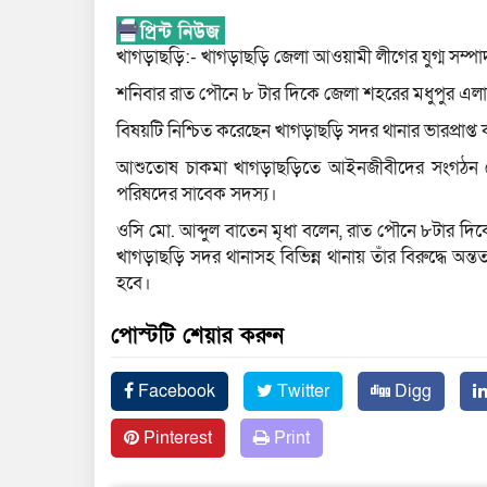
খাগড়াছড়ি:- খাগড়াছড়ি জেলা আওয়ামী লীগের যুগ্ম সম্প
শনিবার রাত পৌনে ৮ টার দিকে জেলা শহরের মধুপুর এলা
বিষয়টি নিশ্চিত করেছেন খাগড়াছড়ি সদর থানার ভারপ্রাপ্ত কর
আশুতোষ চাকমা খাগড়াছড়িতে আইনজীবীদের সংগঠন জেল
পরিষদের সাবেক সদস্য।
ওসি মো. আব্দুল বাতেন মৃধা বলেন, রাত পৌনে ৮টার দি
খাগড়াছড়ি সদর থানাসহ বিভিন্ন থানায় তাঁর বিরুদ্ধে
হবে।
পোস্টটি শেয়ার করুন
Facebook
Twitter
Digg
Pinterest
Print