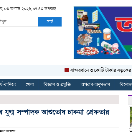
র, ০৩ অগাস্ট ২০২৬, ০৭:৪৩ অপরাহ্ন
সার্চ
বান্দরবানে ৩ কোটি টাকার সড়কের কার্পেট
্থ-বানিজ্য
খেলা
বিজ্ঞান ও প্রযুক্তি
অপরাধ-অনুসন্ধান
বিনোদ
যুগ্ম সম্পাদক আশুতোষ চাকমা গ্রেফতার
েখা হয়েছে