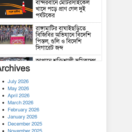
বান্দরবানে মোটরসাইকেল
খাদে পড়ে প্রাণ গেল দুই
পর্যটকের
রাঙ্গামাটির বাঘাইছড়িতে
বিজিবির অভিযানে বিদেশি
পিস্তল, গুলি ও বিদেশি
সিগারেট জব্দ
জাপানে শক্তিশালী ভূমিকম্পে
Archives
নিহতের সংখ্যা বেড়ে ৩৪
July 2026
রাশিয়ায় ক্যানসারের ভ্যাকসিন
May 2026
রোগীর শরীরে কার্যকরভাবে
April 2026
কাজ করছে, দাবি বিজ্ঞানীর
March 2026
February 2026
কাপ্তাই প্রেস ক্লাবের সভাপতি
মাহফুজ, সম্পাদক রিপন মারমা
January 2026
নির্বাচিত
December 2025
November 2025