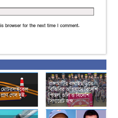
is browser for the next time I comment.
রাঙ্গামাটির বাঘাইছড়িতে
নে মোটরসাইকেল
বিজিবির অভিযানে বিদেশি
প্রাণ গেল দুই
পিস্তল, গুলি ও বিদেশি
সিগারেট জব্দ