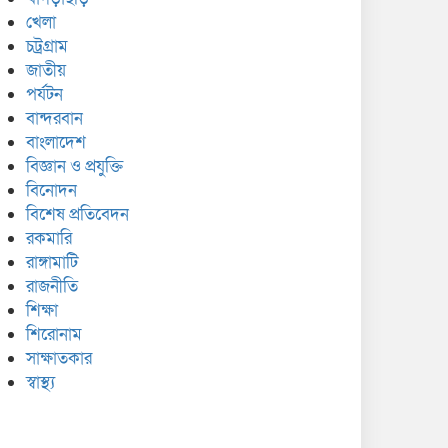
খেলা
চট্রগ্রাম
জাতীয়
পর্যটন
বান্দরবান
বাংলাদেশ
বিজ্ঞান ও প্রযুক্তি
বিনোদন
বিশেষ প্রতিবেদন
রকমারি
রাঙ্গামাটি
রাজনীতি
শিক্ষা
শিরোনাম
সাক্ষাতকার
স্বাস্থ্য