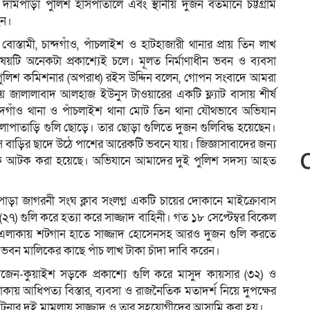
পাড়া পুলিশ হাসপাতালে এবং স্থানীয় দুজন বর্তমানে চট্টগ্রাম
েন।
োস্তামী, চান্দগাঁও, পাঁচলাইশ ও হাটহাজারী থানার প্রায় তিন লাখ
িষয়টি অনেকটা প্রকাশ্যেই চলে। মূলত নির্মাণাধীন ভবন ও ব্যবসা
 উপপুলিশ কমিশনার (অপরাধ) রইস উদ্দিন বলেন, গোপন সংবাদে আমরা
জালালাবাদ আলহাজ ইউনুস টাওয়ারের একটি ফ্ল্যাট বাসায় শীর্ষ
 চান্দগাঁও থানা ও পাঁচলাইশ থানা মোট তিন থানা যৌথভাবে অভিযান
লোপাতাড়ি গুলি ছোড়ে। তার ছোড়া গুলিতে দুজন গুলিবিদ্ধ হয়েছেন।
ে বাড়ির ছাদে উঠে পাশের আরেকটি ভবনে যায়। জিজ্ঞাসাবাদের জন্য
ারীকে আটক করা হয়েছে। অভিযানে আমাদের দুই পুলিশ সদস্য আহত
রপাড়া জাগরনী সংঘ ক্লাব সংলগ্ন একটি চায়ের দোকানে মাইক্রোবাস
২৭) গুলি করে হত্যা করে সাজ্জাদ বাহিনী। গত ১৮ সেপ্টেম্বর বিকেল
ল এলাকায় শটগান হাতে সাজ্জাদ হোসেনসহ আরও দুজন গুলি করতে
বন মালিকের কাছে পাঁচ লাখ টাকা চাঁদা দাবি করেন।
েন-কুয়াইশ সড়কে প্রকাশ্যে গুলি করে মাসুদ কায়সার (৩২) ও
ায় আধিপত্য বিস্তার, ব্যবসা ও রাজনৈতিক মতাদর্শ নিয়ে দুপক্ষের
রের ঘটনার দুই মামলায় সাজ্জাদ ও তার সহযোগীদের আসামি করা হয়।