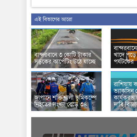
এই বিভাগের আরো
বান্দরবা
বান্দরবানে ৩ কোটি টাকার
খাদে পড়ে 
সড়কের কার্পেটিং উঠে যাচ্ছে
পর্যটকের
রাশিয়ায় ক
ভ্যাকসিন 
জাপানে শক্তিশালী ভূমিকম্পে
কার্যকরভ
নিহতের সংখ্যা বেড়ে ৩৪
দাবি বিজ্ঞ