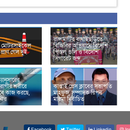
রাঙ্গামাটির বাঘাইছড়িতে
নে মোটরসাইকেল
বিজিবির অভিযানে বিদেশি
প্রাণ গেল দুই
পিস্তল, গুলি ও বিদেশি
সিগারেট জব্দ
্যানসারের
রোগীর শরীরে
কাপ্তাই প্রেস ক্লাবের সভাপতি
াবে কাজ করছে,
মাহফুজ, সম্পাদক রিপন
ানীর
মারমা নির্বাচিত
Facebook
Twitter
Linkedin
In