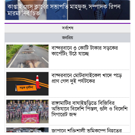
কাপ্তাই প্রেস ক্লাবের সভাপতি মাহফুজ, সম্পাদক রিপন
মারমা নির্বাচিত
সর্বশেষ
জনপ্রিয়
বান্দরবানে ৩ কোটি টাকার সড়কের
কার্পেটিং উঠে যাচ্ছে
বান্দরবানে মোটরসাইকেল খাদে পড়ে
প্রাণ গেল দুই পর্যটকের
রাঙ্গামাটির বাঘাইছড়িতে বিজিবির
অভিযানে বিদেশি পিস্তল, গুলি ও বিদেশি
সিগারেট জব্দ
জাপানে শক্তিশালী ভূমিকম্পে নিহতের