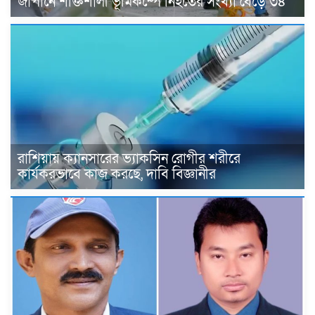
জাপানে শক্তিশালী ভূমিকম্পে নিহতের সংখ্যা বেড়ে ৩৪
রাশিয়ায় ক্যানসারের ভ্যাকসিন রোগীর শরীরে
কার্যকরভাবে কাজ করছে, দাবি বিজ্ঞানীর