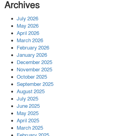
সংখ্যা বেড়ে ৩৪
Archives
July 2026
রাশিয়ায় ক্যানসারের ভ্যাকসিন রোগীর
May 2026
শরীরে কার্যকরভাবে কাজ করছে, দাবি
April 2026
বিজ্ঞানীর
March 2026
February 2026
কাপ্তাই প্রেস ক্লাবের সভাপতি মাহফুজ,
January 2026
সম্পাদক রিপন মারমা নির্বাচিত
December 2025
November 2025
October 2025
মালয়েশিয়ার প্রধানমন্ত্রীকে চিঠি দেয়ার
September 2025
পর ফোন তারেক রহমানের,গ্যাস সঙ্কট
মোকাবিলায় সহায়তার আশ্বাস
August 2025
July 2025
June 2025
২২১ কোটি টাকা বেড়েছে রেলের আয়,
কীভাবে?
May 2025
April 2025
March 2025
এক বিলিয়ন ডলার বিনিয়োগ হবে
February 2025