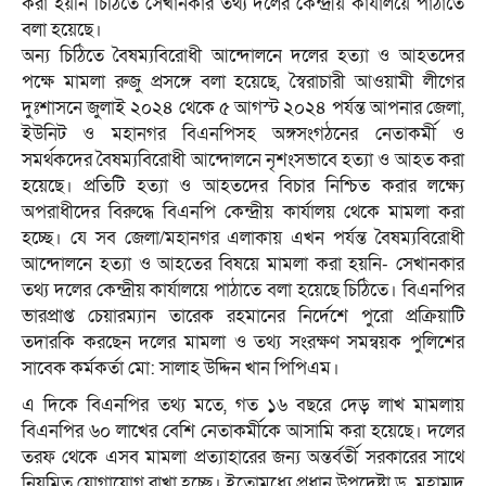
করা হয়নি চিঠিতে সেখানকার তথ্য দলের কেন্দ্রীয় কার্যালয়ে পাঠাতে
বলা হয়েছে।
অন্য চিঠিতে বৈষম্যবিরোধী আন্দোলনে দলের হত্যা ও আহতদের
পক্ষে মামলা রুজু প্রসঙ্গে বলা হয়েছে, স্বৈরাচারী আওয়ামী লীগের
দুঃশাসনে জুলাই ২০২৪ থেকে ৫ আগস্ট ২০২৪ পর্যন্ত আপনার জেলা,
ইউনিট ও মহানগর বিএনপিসহ অঙ্গসংগঠনের নেতাকর্মী ও
সমর্থকদের বৈষম্যবিরোধী আন্দোলনে নৃশংসভাবে হত্যা ও আহত করা
হয়েছে। প্রতিটি হত্যা ও আহতদের বিচার নিশ্চিত করার লক্ষ্যে
অপরাধীদের বিরুদ্ধে বিএনপি কেন্দ্রীয় কার্যালয় থেকে মামলা করা
হচ্ছে। যে সব জেলা/মহানগর এলাকায় এখন পর্যন্ত বৈষম্যবিরোধী
আন্দোলনে হত্যা ও আহতের বিষয়ে মামলা করা হয়নি- সেখানকার
তথ্য দলের কেন্দ্রীয় কার্যালয়ে পাঠাতে বলা হয়েছে চিঠিতে। বিএনপির
ভারপ্রাপ্ত চেয়ারম্যান তারেক রহমানের নির্দেশে পুরো প্রক্রিয়াটি
তদারকি করছেন দলের মামলা ও তথ্য সংরক্ষণ সমন্বয়ক পুলিশের
সাবেক কর্মকর্তা মো: সালাহ উদ্দিন খান পিপিএম।
এ দিকে বিএনপির তথ্য মতে, গত ১৬ বছরে দেড় লাখ মামলায়
বিএনপির ৬০ লাখের বেশি নেতাকর্মীকে আসামি করা হয়েছে। দলের
তরফ থেকে এসব মামলা প্রত্যাহারের জন্য অন্তর্বর্তী সরকারের সাথে
নিয়মিত যোগাযোগ রাখা হচ্ছে। ইতোমধ্যে প্রধান উপদেষ্টা ড. মুহাম্মদ