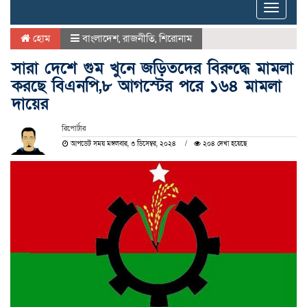
Toggle
naviga
হোম
বাংলাদেশ
,
রাজনীতি
,
শিরোনাম
সারা দেশে গুম খুনে জড়িতদের বিরুদ্ধে মামলা
করছে বিএনপি,৮ আগস্টের পরে ১৬৪ মামলা
দায়ের
রিপোর্টার
আপডেট সময় মঙ্গলবার, ৩ ডিসেম্বর, ২০২৪
২০৪ দেখা হয়েছে