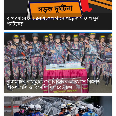
বান্দরবানে মোটরসাইকেল খাদে পড়ে প্রাণ গেল দুই
পর্যটকের
রাঙ্গামাটির বাঘাইছড়িতে বিজিবির অভিযানে বিদেশি
পিস্তল, গুলি ও বিদেশি সিগারেট জব্দ