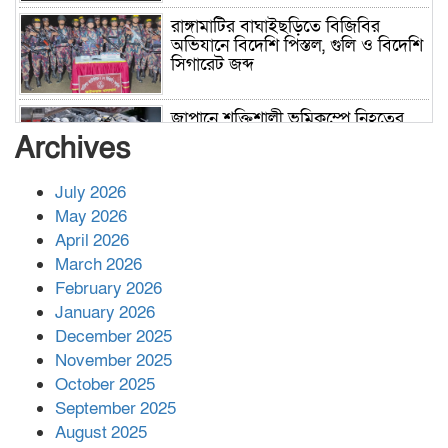
রাঙ্গামাটির বাঘাইছড়িতে বিজিবির
অভিযানে বিদেশি পিস্তল, গুলি ও বিদেশি
সিগারেট জব্দ
জাপানে শক্তিশালী ভূমিকম্পে নিহতের
সংখ্যা বেড়ে ৩৪
Archives
July 2026
রাশিয়ায় ক্যানসারের ভ্যাকসিন রোগীর
May 2026
শরীরে কার্যকরভাবে কাজ করছে, দাবি
April 2026
বিজ্ঞানীর
March 2026
February 2026
কাপ্তাই প্রেস ক্লাবের সভাপতি মাহফুজ,
January 2026
সম্পাদক রিপন মারমা নির্বাচিত
December 2025
November 2025
October 2025
মালয়েশিয়ার প্রধানমন্ত্রীকে চিঠি দেয়ার
September 2025
পর ফোন তারেক রহমানের,গ্যাস সঙ্কট
মোকাবিলায় সহায়তার আশ্বাস
August 2025