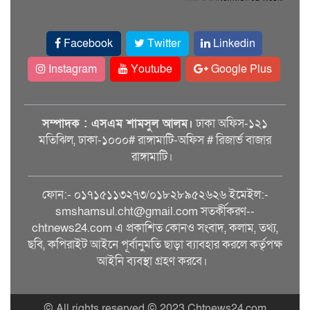
Facebook
Twitter
Linkedin
Instagram
Youtube
Google Plus
সম্পাদক : এসএম শামসুল আলম।
ঢাকা অফিস-১২১
মতিঝিল, ঢাকা-১০০০# রাঙ্গামাটি-অফিস # রিজার্ভ বাজার
রাঙ্গামাটি।
ফোন:- ০১৭১৫১১৩২৭৩/০১৮২৮৯৫২৬২৬ ইমেইল:-
smshamsul.cht@gmail.com সতর্কীকরণ--
chtnews24.com এ প্রকাশিত কোনও সংবাদ, কলাম, তথ্য,
ছবি, কপিরাইট আইনে পূর্বানুমতি ছাড়া ব্যাবহার করলে কর্তৃপক্ষ
আইনি ব্যবস্থা গ্রহণ করবে।
© All rights reserved © 2023 Chtnews24.com