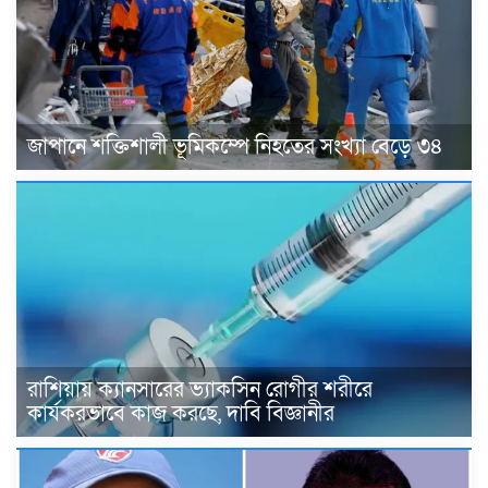
জাপানে শক্তিশালী ভূমিকম্পে নিহতের সংখ্যা বেড়ে ৩৪
রাশিয়ায় ক্যানসারের ভ্যাকসিন রোগীর শরীরে
কার্যকরভাবে কাজ করছে, দাবি বিজ্ঞানীর