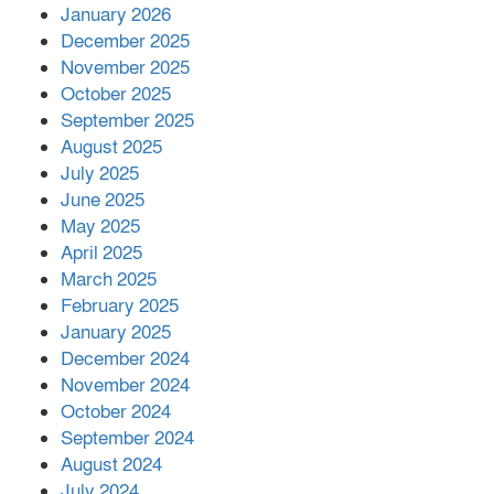
কাপ্তাই প্রেস ক্লাবের সভাপতি মাহফুজ,
January 2026
সম্পাদক রিপন মারমা নির্বাচিত
December 2025
November 2025
October 2025
মালয়েশিয়ার প্রধানমন্ত্রীকে চিঠি দেয়ার
September 2025
পর ফোন তারেক রহমানের,গ্যাস সঙ্কট
মোকাবিলায় সহায়তার আশ্বাস
August 2025
July 2025
June 2025
২২১ কোটি টাকা বেড়েছে রেলের আয়,
কীভাবে?
May 2025
April 2025
March 2025
এক বিলিয়ন ডলার বিনিয়োগ হবে
February 2025
আনোয়ারায়
January 2025
December 2024
November 2024
বান্দরবানে বন্যায় ক্ষতিগ্রস্তদের মাঝে
October 2024
সহায়তা দিলেন সাচিং প্রু জেরী
September 2024
August 2024
July 2024