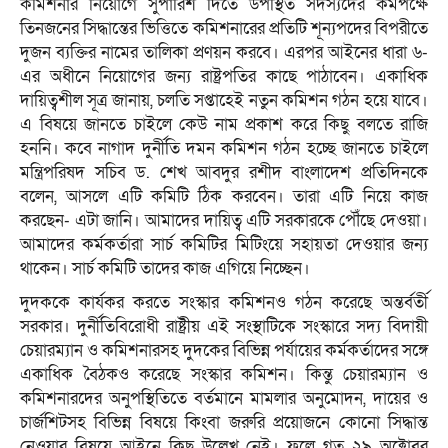
কমিশনার নিয়োগে সুপারিশ দিতে উপস্থিত সদস্যদের কমপক্ষে
তিনজনের সিদ্ধান্তের ভিত্তিতে কমিশনারের প্রতিটি শূন্যপদের বিপরীতে
দুজন ব্যক্তির নামের তালিকা প্রণয়ন করবে। এরপর আইনের ধারা ৬-
এর অধীনে নিয়োগের জন্য রাষ্ট্রপতির কাছে পাঠাবেন। একাধিক
দায়িত্বশীল সূত্র জানায়, চলতি সপ্তাহেই নতুন কমিশন গঠন হয়ে যাবে।
এ বিষয়ে জানতে চাইলে কেউ নাম প্রকাশ করে কিছু বলতে রাজি
হননি। কবে নাগাদ দুর্নীতি দমন কমিশন গঠন হচ্ছে জানতে চাইলে
মন্ত্রিপরিষদ সচিব ড. শেখ আবদুর রশীদ বাংলাদেশ প্রতিদিনকে
বলেন, আসলে এটি কমিটি ঠিক করবেন। তারা এটি নিয়ে কাজ
করছেন- এটা জানি। আমাদের দায়িত্ব এটি সরকারকে পৌঁছে দেওয়া।
আমাদের কর্মকর্তারা সার্চ কমিটির মিটিংয়ে সহায়তা দেওয়ার জন্য
থাকেন। সার্চ কমিটি তাদের কাজ এগিয়ে নিচ্ছেন।
দুদককে কার্যকর করতে সংস্কার কমিশনও গঠন করেছে অন্তর্বর্তী
সরকার। দুর্নীতিবিরোধী রাষ্ট্রীয় এই সংস্থাটিকে সংস্কারে সদ্য বিদায়ী
চেয়ারম্যান ও কমিশনারসহ দুদকের বিভিন্ন পর্যায়ের কর্মকর্তাদের সঙ্গে
একাধিক বৈঠকও করেছে সংস্কার কমিশন। কিন্তু চেয়ারম্যান ও
কমিশনারদের অনুপস্থিতিতে বর্তমানে মামলার অনুমোদন, দায়ের ও
চার্জশিটসহ বিভিন্ন বিষয়ে কিংবা জরুরি প্রয়োজনে কোনো সিদ্ধান্ত
নেওয়ার বিষয়ে আইনে কিছু উল্লেখ নেই। ফলে গত ২৯ অক্টোবর