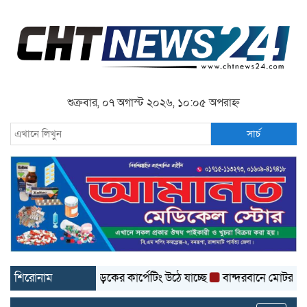
শুক্রবার, ০৭ অগাস্ট ২০২৬, ১০:০৫ অপরাহ্ন
সার্চ
ে ৩ কোটি টাকার সড়কের কার্পেটিং উঠে যাচ্ছে
শিরোনাম
বান্দরবানে মোটরসাইকেল খা