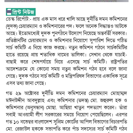
ডেস্ক রির্পোট:- প্রায় এক মাস ধরে খালি আছে দুর্নীতি দমন কমিশনের
(দুদক) চেয়ারম্যান ও কমিশনারের পদ। ফলে অনেক সিদ্ধান্তও আটকে
আছে। ইতোমধ্যেই দুদক পুনর্গঠনে উদ্যোগ নিয়েছে অন্তর্বর্তী সরকার।
প্রতিষ্ঠানটির চেয়ারম্যান ও কমিশনার নিয়োগে সুপারিশ দিতে গঠিত
সার্চ কমিটি এ নিয়ে কাজ করছে। নতুন কমিশন গঠনে সার্চকমিটির
হাতে রয়েছে প্রায় শতাধিক নামের তালিকা। সেখান থেকে যাচাই-
বাছাই করে শেষপর্যায়ে নিয়ে এসেছে সার্চ কমিটি। রাষ্ট্রপতির
আদেশক্রমে যে কোনো সময় নতুন কমিশন গঠন হবে বলে জানা
গেছে। দুদক গঠনে সার্চ কমিটি ও মন্ত্রিপরিষদ বিভাগের একাধিক সূত্রে
এসব তথ্য জানা গেছে।
গত ২৯ অক্টোবর দুর্নীতি দমন কমিশনের চেয়ারম্যান মোহাম্মদ
মঈনউদ্দীন আবদুল্লাহ এবং কমিশনার (তদন্ত) মো. জহুরুল হক ও
কমিশনার (অনুসন্ধান) মোছা. আছিয়া খাতুন পদত্যাগ করেন। তাঁরা
সবাই আওয়ামী লীগ সরকারের সময়ে নিয়োগ পেয়েছিলেন। এরপর
গত ১০ নভেম্বর বাংলাদেশ সুপ্রিম কোর্টের আপিল বিভাগের বিচারপতি
মো. রেজাউল হককে সভাপতি করে পাঁচ সদস্যের সার্চ কমিটি গঠন