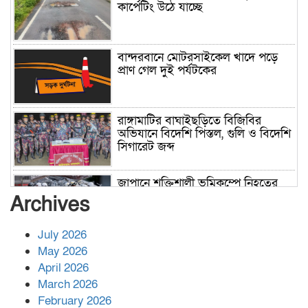
কার্পেটিং উঠে যাচ্ছে
বান্দরবানে মোটরসাইকেল খাদে পড়ে
প্রাণ গেল দুই পর্যটকের
রাঙ্গামাটির বাঘাইছড়িতে বিজিবির
অভিযানে বিদেশি পিস্তল, গুলি ও বিদেশি
সিগারেট জব্দ
জাপানে শক্তিশালী ভূমিকম্পে নিহতের
সংখ্যা বেড়ে ৩৪
Archives
July 2026
রাশিয়ায় ক্যানসারের ভ্যাকসিন রোগীর
May 2026
শরীরে কার্যকরভাবে কাজ করছে, দাবি
April 2026
বিজ্ঞানীর
March 2026
February 2026