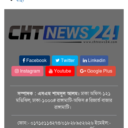
Facebook
Twitter
Linkedin
Instagram
Youtube
Google Plus
সম্পাদক : এসএম শামসুল আলম।
ঢাকা অফিস-১২১
মতিঝিল, ঢাকা-১০০০# রাঙ্গামাটি-অফিস # রিজার্ভ বাজার
রাঙ্গামাটি।
ফোন:- ০১৭১৫১১৩২৭৩/০১৮২৮৯৫২৬২৬ ইমেইল:-