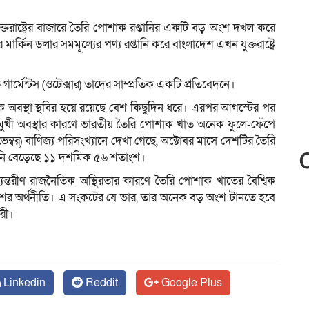
্তরাষ্ট্রের বাজারে তৈরি পোশাক রপ্তানির একটি বড় অংশ দখল করে
িন ডলার সমমূল্যের পণ্য রপ্তানি করে বাংলাদেশ এখন যুক্তরাষ্ট্রে
ড গার্মেন্টস (ওটেক্সার) তাদের সাম্প্রতিক একটি প্রতিবেদনে।
অবস্থা স্থবির হয়ে রয়েছে বেশ কিছুদিন ধরে। এরপর আগস্টের পর
খী অবস্থার কারণে ভারতীয় তৈরি পোশাক খাত অনেক ফুলে-ফেঁপে
ভেম্বর) বাণিজ্য পরিসংখ্যানে দেখা গেছে, অক্টোবর মাসে দেশটির তৈরি
তানি বেড়েছে ১১ দশমিক ৫৬ শতাংশ।
ভ্যন্তরীণ রাজনৈতিক অস্থিরতার কারণে তৈরি পোশাক খাতের বৈশ্বিক
এ দেশের অর্থনীতি। এ সংকটের যে ভার, তার অনেক বড় অংশ টানতে হবে
রী।
Linkedin
Reddit
Google Plus