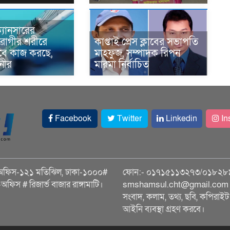
্যানসারের
রোগীর শরীরে
কাপ্তাই প্রেস ক্লাবের সভাপতি
াবে কাজ করছে,
মাহফুজ, সম্পাদক রিপন
ানীর
মারমা নির্বাচিত
Facebook
Twitter
Linkedin
In
অফিস-১২১ মতিঝিল, ঢাকা-১০০০#
ফোন:- ০১৭১৫১১৩২৭৩/০১৮২৮
ি-অফিস # রিজার্ভ বাজার রাঙ্গামাটি।
smshamsul.cht@gmail.com স
সংবাদ, কলাম, তথ্য, ছবি, কপিরাইট 
আইনি ব্যবস্থা গ্রহণ করবে।