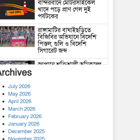
বান্দরবানে মোটরসাইকেল
খাদে পড়ে প্রাণ গেল দুই
পর্যটকের
রাঙ্গামাটির বাঘাইছড়িতে
বিজিবির অভিযানে বিদেশি
পিস্তল, গুলি ও বিদেশি
সিগারেট জব্দ
জাপানে শক্তিশালী ভূমিকম্পে
Archives
নিহতের সংখ্যা বেড়ে ৩৪
July 2026
রাশিয়ায় ক্যানসারের ভ্যাকসিন
May 2026
রোগীর শরীরে কার্যকরভাবে
April 2026
কাজ করছে, দাবি বিজ্ঞানীর
March 2026
February 2026
কাপ্তাই প্রেস ক্লাবের সভাপতি
মাহফুজ, সম্পাদক রিপন মারমা
January 2026
নির্বাচিত
December 2025
November 2025