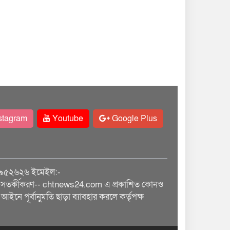
stagram
Youtube
Google Plus
৯৫২৬২৬ ইমেইল:-
তর্কীকরণ-- chtnews24.com এ প্রকাশিত কোনও
আইনে পূর্বানুমতি ছাড়া ব্যাবহার করলে কর্তৃপক্ষ