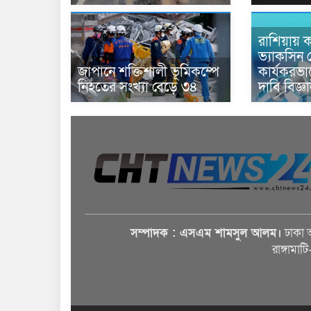
রাশিয়ায় ক
ভ্যাকসিন 
জাপানে শক্তিশালী ভূমিকম্পে
কার্যকরভ
নিহতের সংখ্যা বেড়ে ৩৪
দাবি বিজ্ঞ
সম্পাদক : এসএম শামসুল আলম।
ঢাকা 
রাঙ্গামাট