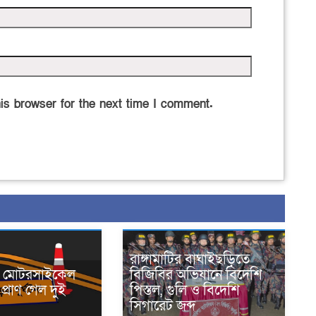
is browser for the next time I comment.
রাঙ্গামাটির বাঘাইছড়িতে
নে মোটরসাইকেল
বিজিবির অভিযানে বিদেশি
প্রাণ গেল দুই
পিস্তল, গুলি ও বিদেশি
সিগারেট জব্দ