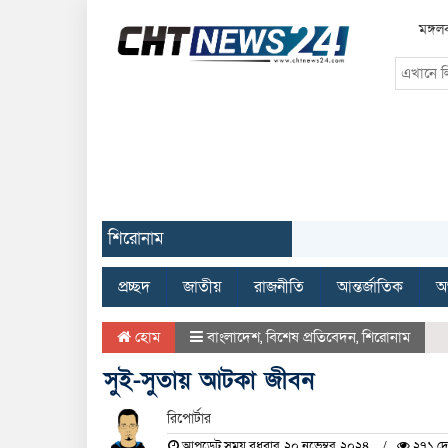
মঙ্গল
শিরোনাম
প্রচ্ছদ
জাতীয়
রাজনীতি
আন্তর্জাতিক
অর
হোম
বাংলাদেশ
,
বিশেষ প্রতিবেদন
,
শিরোনাম
সুই-সুতায় আটকা জীবন
রিপোর্টার
আপডেট সময় বুধবার, ২০ নভেম্বর, ২০২৪
২৭১ দে