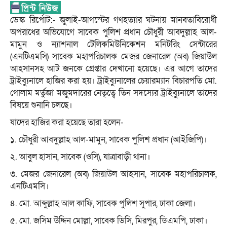
ডেস্ক রির্পোট:- জুলাই-আগস্টের গণহত্যার ঘটনায় মানবতাবিরোধী
অপরাধের অভিযোগে সাবেক পুলিশ প্রধান চৌধুরী আবদুল্লাহ আল-
মামুন ও ন্যাশনাল টেলিকমিউনিকেশন মনিটরিং সেন্টারের
(এনটিএমসি) সাবেক মহাপরিচালক মেজর জেনারেল (অব) জিয়াউল
আহসানসহ আট জনকে গ্রেপ্তার দেখানো হয়েছে। এর আগে তাদের
ট্রাইব্যুনালে হাজির করা হয়। ট্রাইব্যুনালের চেয়ারম্যান বিচারপতি মো.
গোলাম মর্তুজা মজুমদারের নেতৃত্বে তিন সদস্যের ট্রাইব্যুনালে তাদের
বিষয়ে শুনানি চলছে।
যাদের হাজির করা হয়েছে তারা হলেন-
১. চৌধুরী আবদুল্লাহ আল-মামুন, সাবেক পুলিশ প্রধান (আইজিপি)।
২. আবুল হাসান, সাবেক (ওসি), যাত্রাবাড়ী থানা।
৩. মেজর জেনারেল (অব) জিয়াউল আহসান, সাবেক মহাপরিচালক,
এনটিএমসি।
৪. মো. আব্দুল্লাহ আল কাফি, সাবেক পুলিশ সুপার, ঢাকা জেলা।
৫. মো. জসিম উদ্দিন মোল্লা, সাবেক ডিসি, মিরপুর, ডিএমপি, ঢাকা।