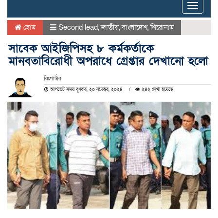
Toggle
naviga
হোম
Second lead
,
জাতীয়
,
বাংলাদেশ
,
শিরোনাম
সাবেক আইজিপিসহ ৮ কর্মকর্তাকে
মানবতাবিরোধী অপরাধে গ্রেপ্তার দেখানো হলো
রিপোর্টার
আপডেট সময় বুধবার, ২০ নভেম্বর, ২০২৪
২৪২ দেখা হয়েছে