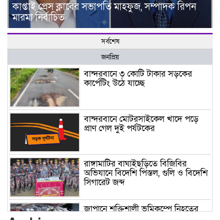
কাপ্তাই প্রেস ক্লাবের সভাপতি মাহফুজ, সম্পাদক রিপন
মারমা নির্বাচিত
সর্বশেষ
জনপ্রিয়
বান্দরবানে ৩ কোটি টাকার সড়কের
কার্পেটিং উঠে যাচ্ছে
বান্দরবানে মোটরসাইকেল খাদে পড়ে
প্রাণ গেল দুই পর্যটকের
রাঙ্গামাটির বাঘাইছড়িতে বিজিবির
অভিযানে বিদেশি পিস্তল, গুলি ও বিদেশি
সিগারেট জব্দ
জাপানে শক্তিশালী ভূমিকম্পে নিহতের
সংখ্যা বেড়ে ৩৪