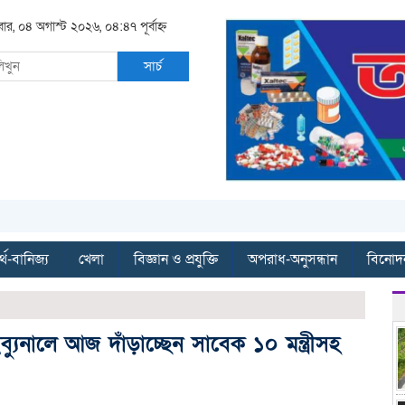
বার, ০৪ অগাস্ট ২০২৬, ০৪:৪৭ পূর্বাহ্ন
সার্চ
্থ-বানিজ্য
খেলা
বিজ্ঞান ও প্রযুক্তি
অপরাধ-অনুসন্ধান
বিনোদ
্যুনালে আজ দাঁড়াচ্ছেন সাবেক ১০ মন্ত্রীসহ