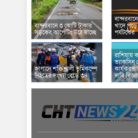
বান্দরবা
বান্দরবানে ৩ কোটি টাকার
খাদে পড়ে 
সড়কের কার্পেটিং উঠে যাচ্ছে
পর্যটকের
রাশিয়ায় ক
ভ্যাকসিন 
জাপানে শক্তিশালী ভূমিকম্পে
কার্যকরভ
নিহতের সংখ্যা বেড়ে ৩৪
দাবি বিজ্ঞ