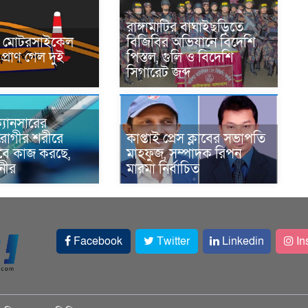
রাঙ্গামাটির বাঘাইছড়িতে
নে মোটরসাইকেল
বিজিবির অভিযানে বিদেশি
প্রাণ গেল দুই
পিস্তল, গুলি ও বিদেশি
সিগারেট জব্দ
্যানসারের
রোগীর শরীরে
কাপ্তাই প্রেস ক্লাবের সভাপতি
াবে কাজ করছে,
মাহফুজ, সম্পাদক রিপন
ানীর
মারমা নির্বাচিত
Facebook
Twitter
Linkedin
In