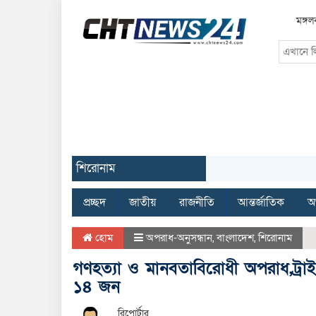
মঙ্গল
শিরোনাম
প্রচ্ছদ
জাতীয়
রাজনীতি
আন্তর্জাতিক
অর
হোম
অপরাধ-অনুসন্ধান
,
বাংলাদেশ
,
শিরোনাম
গণহত্যা ও মানবতাবিরোধী অপরাধ,ট্রাইব
১৪ জন
রিপোর্টার