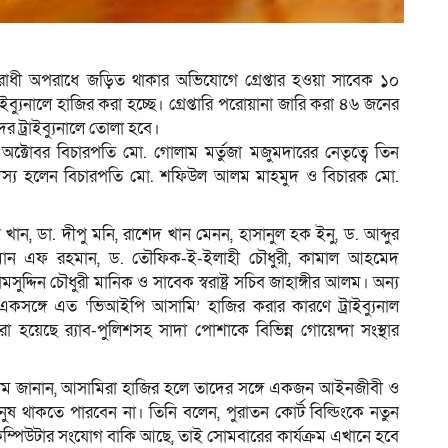
ম
িরোধী অপরাধে জড়িত থাকার অভিযোগে গ্রেপ্তার হওয়া সাবেক ১০
ব্যুনালে হাজির করা হচ্ছে। গ্রেপ্তারি পরোয়ানা জারি করা ৪৬ জনের
 ট্রাইব্যুনালে তোলা হবে।
অক্টোবর বিচারপতি মো. গোলাম মর্তুজা মজুমদারের নেতৃত্বে তিন
ই সদস্য হলেন বিচারপতি মো. শফিউল আলম মাহমুদ ও বিচারক মো.
রুক খান, ডা. দীপু মনি, রাশেদ খান মেনন, হাসানুল হক ইনু, ড. আব্দুর
লমান এফ রহমান, ড. তৌফিক-ই-ইলাহী চৌধুরী, কামাল আহমেদ
সুদ্দিন চৌধুরী মানিক ও সাবেক স্বরাষ্ট্র সচিব জাহাঙ্গীর আলম। অন্য
। একসঙ্গে এত ‘ভিআইপি আসামি’ হাজির করার কারণে ট্রাইব্যুনাল
হয়েছে র‍্যাব-পুলিশসহ সাদা পোশাকে বিভিন্ন গোয়েন্দা সংস্থার
াম জানান, আসামিরা হাজির হলে তাদের সঙ্গে একজন আইনজীবী ও
ষ থাকতে পারবেন না। তিনি বলেন, পুরাতন কোর্ট বিল্ডিংকে নতুন
 কম্পিউটার সংযোগ বাকি আছে, তাই সোমবারের কার্যক্রম এখানে হবে