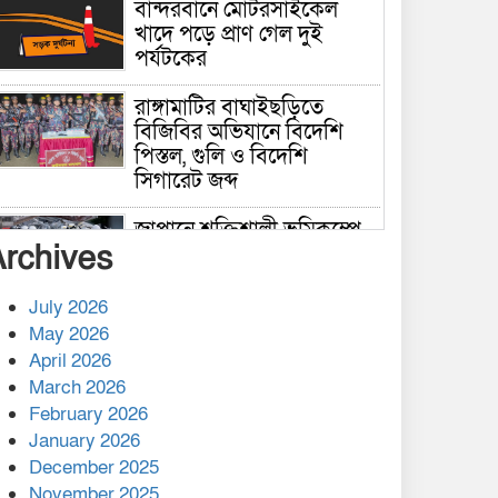
বান্দরবানে মোটরসাইকেল
খাদে পড়ে প্রাণ গেল দুই
পর্যটকের
রাঙ্গামাটির বাঘাইছড়িতে
বিজিবির অভিযানে বিদেশি
পিস্তল, গুলি ও বিদেশি
সিগারেট জব্দ
জাপানে শক্তিশালী ভূমিকম্পে
Archives
নিহতের সংখ্যা বেড়ে ৩৪
July 2026
রাশিয়ায় ক্যানসারের ভ্যাকসিন
May 2026
রোগীর শরীরে কার্যকরভাবে
April 2026
কাজ করছে, দাবি বিজ্ঞানীর
March 2026
February 2026
কাপ্তাই প্রেস ক্লাবের সভাপতি
মাহফুজ, সম্পাদক রিপন মারমা
January 2026
নির্বাচিত
December 2025
November 2025