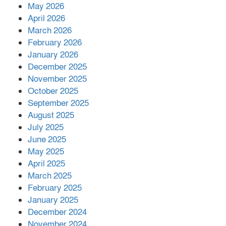
রাশিয়ায় ক্যানসারের ভ্যাকসিন রোগীর
May 2026
শরীরে কার্যকরভাবে কাজ করছে, দাবি
April 2026
বিজ্ঞানীর
March 2026
February 2026
কাপ্তাই প্রেস ক্লাবের সভাপতি মাহফুজ,
January 2026
সম্পাদক রিপন মারমা নির্বাচিত
December 2025
November 2025
October 2025
মালয়েশিয়ার প্রধানমন্ত্রীকে চিঠি দেয়ার
September 2025
পর ফোন তারেক রহমানের,গ্যাস সঙ্কট
মোকাবিলায় সহায়তার আশ্বাস
August 2025
July 2025
June 2025
২২১ কোটি টাকা বেড়েছে রেলের আয়,
কীভাবে?
May 2025
April 2025
March 2025
এক বিলিয়ন ডলার বিনিয়োগ হবে
February 2025
আনোয়ারায়
January 2025
December 2024
November 2024