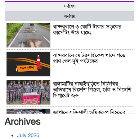
সর্বশেষ
জনপ্রিয়
বান্দরবানে ৩ কোটি টাকার সড়কের
কার্পেটিং উঠে যাচ্ছে
বান্দরবানে মোটরসাইকেল খাদে পড়ে
প্রাণ গেল দুই পর্যটকের
রাঙ্গামাটির বাঘাইছড়িতে বিজিবির
অভিযানে বিদেশি পিস্তল, গুলি ও বিদেশি
সিগারেট জব্দ
জাপানে শক্তিশালী ভূমিকম্পে নিহতের
সংখ্যা বেড়ে ৩৪
Archives
July 2026