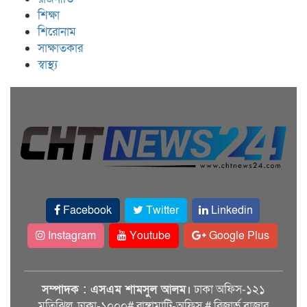
শিক্ষা
শিরোনাম
সাক্ষাতকার
স্বাস্থ্য
Facebook
Twitter
Linkedin
Instagram
Youtube
Google Plus
সম্পাদক : এসএম শামসুল আলম।
ঢাকা অফিস-১২১
মতিঝিল, ঢাকা-১০০০# রাঙ্গামাটি-অফিস # রিজার্ভ বাজার