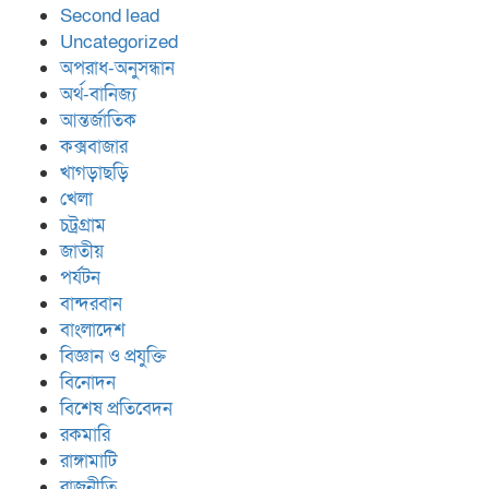
Second lead
Uncategorized
অপরাধ-অনুসন্ধান
অর্থ-বানিজ্য
আন্তর্জাতিক
কক্সবাজার
খাগড়াছড়ি
খেলা
চট্রগ্রাম
জাতীয়
পর্যটন
বান্দরবান
বাংলাদেশ
বিজ্ঞান ও প্রযুক্তি
বিনোদন
বিশেষ প্রতিবেদন
রকমারি
রাঙ্গামাটি
রাজনীতি