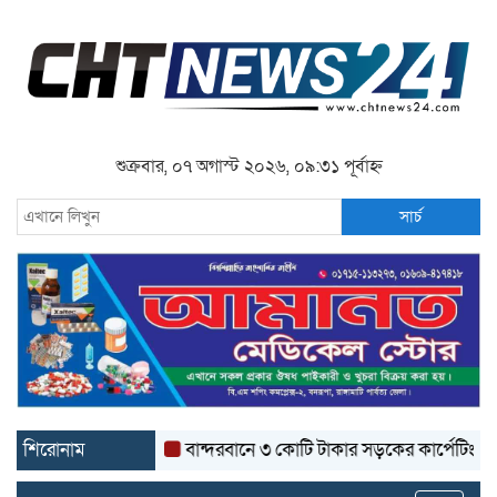
শুক্রবার, ০৭ অগাস্ট ২০২৬, ০৯:৩১ পূর্বাহ্ন
সার্চ
শিরোনাম
বান্দরবানে ৩ কোটি টাকার সড়কের কার্পেটিং উঠে যাচ্