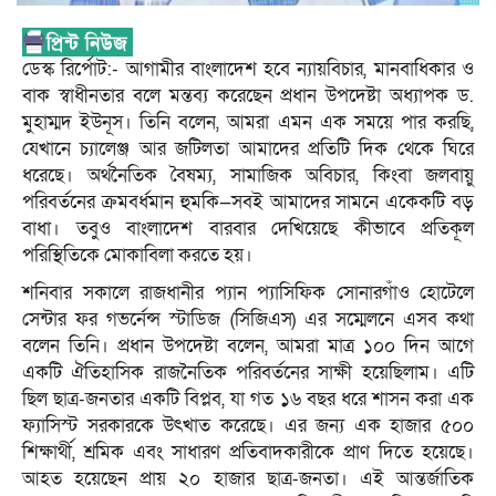
ডেস্ক রির্পোট:- আগামীর বাংলাদেশ হবে ন্যায়বিচার, মানবাধিকার ও
বাক স্বাধীনতার বলে মন্তব্য করেছেন প্রধান উপদেষ্টা অধ্যাপক ড.
মুহাম্মদ ইউনূস। তিনি বলেন, আমরা এমন এক সময়ে পার করছি,
যেখানে চ্যালেঞ্জ আর জটিলতা আমাদের প্রতিটি দিক থেকে ঘিরে
ধরেছে। অর্থনৈতিক বৈষম্য, সামাজিক অবিচার, কিংবা জলবায়ু
পরিবর্তনের ক্রমবর্ধমান হুমকি—সবই আমাদের সামনে একেকটি বড়
বাধা। তবুও বাংলাদেশ বারবার দেখিয়েছে কীভাবে প্রতিকূল
পরিস্থিতিকে মোকাবিলা করতে হয়।
শনিবার সকালে রাজধানীর প্যান প্যাসিফিক সোনারগাঁও হোটেলে
সেন্টার ফর গভর্নেন্স স্টাডিজ (সিজিএস) এর সম্মেলনে এসব কথা
বলেন তিনি। প্রধান উপদেষ্টা বলেন, আমরা মাত্র ১০০ দিন আগে
একটি ঐতিহাসিক রাজনৈতিক পরিবর্তনের সাক্ষী হয়েছিলাম। এটি
ছিল ছাত্র-জনতার একটি বিপ্লব, যা গত ১৬ বছর ধরে শাসন করা এক
ফ্যাসিস্ট সরকারকে উৎখাত করেছে। এর জন্য এক হাজার ৫০০
শিক্ষার্থী, শ্রমিক এবং সাধারণ প্রতিবাদকারীকে প্রাণ দিতে হয়েছে।
আহত হয়েছেন প্রায় ২০ হাজার ছাত্র-জনতা। এই আন্তর্জাতিক