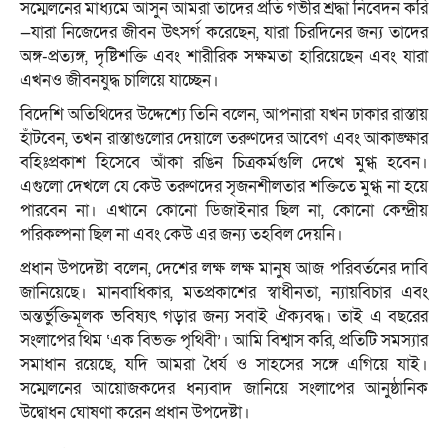
সম্মেলনের মাধ্যমে আসুন আমরা তাদের প্রতি গভীর শ্রদ্ধা নিবেদন করি
—যারা নিজেদের জীবন উৎসর্গ করেছেন, যারা চিরদিনের জন্য তাদের
অঙ্গ-প্রত্যঙ্গ, দৃষ্টিশক্তি এবং শারীরিক সক্ষমতা হারিয়েছেন এবং যারা
এখনও জীবনযুদ্ধ চালিয়ে যাচ্ছেন।
বিদেশি অতিথিদের উদ্দেশ্যে তিনি বলেন, আপনারা যখন ঢাকার রাস্তায়
হাঁটবেন, তখন রাস্তাগুলোর দেয়ালে তরুণদের আবেগ এবং আকাঙ্ক্ষার
বহিঃপ্রকাশ হিসেবে আঁকা রঙিন চিত্রকর্মগুলি দেখে মুগ্ধ হবেন।
এগুলো দেখলে যে কেউ তরুণদের সৃজনশীলতার শক্তিতে মুগ্ধ না হয়ে
পারবেন না। এখানে কোনো ডিজাইনার ছিল না, কোনো কেন্দ্রীয়
পরিকল্পনা ছিল না এবং কেউ এর জন্য তহবিল দেয়নি।
প্রধান উপদেষ্টা বলেন, দেশের লক্ষ লক্ষ মানুষ আজ পরিবর্তনের দাবি
জানিয়েছে। মানবাধিকার, মতপ্রকাশের স্বাধীনতা, ন্যায়বিচার এবং
অন্তর্ভুক্তিমূলক ভবিষ্যৎ গড়ার জন্য সবাই ঐক্যবদ্ধ। তাই এ বছরের
সংলাপের থিম ‘এক বিভক্ত পৃথিবী’। আমি বিশ্বাস করি, প্রতিটি সমস্যার
সমাধান রয়েছে, যদি আমরা ধৈর্য ও সাহসের সঙ্গে এগিয়ে যাই।
সম্মেলনের আয়োজকদের ধন্যবাদ জানিয়ে সংলাপের আনুষ্ঠানিক
উদ্বোধন ঘোষণা করেন প্রধান উপদেষ্টা।