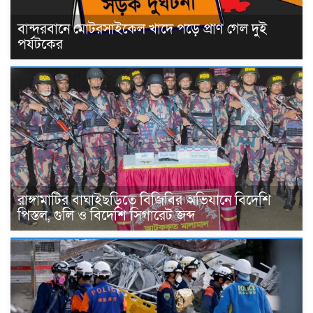
বান্দরবানে মোটরসাইকেল খাদে পড়ে প্রাণ গেল দুই
পর্যটকের
রাঙ্গামাটির বাঘাইছড়িতে বিজিবির অভিযানে বিদেশি
পিস্তল, গুলি ও বিদেশি সিগারেট জব্দ