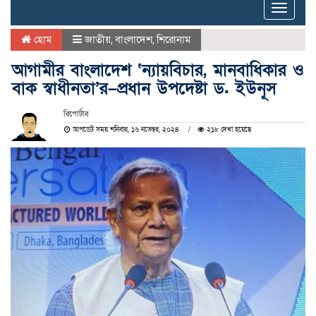
Toggle
naviga
হোম
জাতীয়
,
বাংলাদেশ
,
শিরোনাম
আগামীর বাংলাদেশ ‘ন্যায়বিচার, মানবাধিকার ও
বাক স্বাধীনতা’র–প্রধান উপদেষ্টা ড. ইউনূস
রিপোর্টার
আপডেট সময় শনিবার, ১৬ নভেম্বর, ২০২৪
২১৮ দেখা হয়েছে