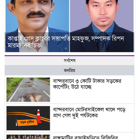
কাপ্তাই প্রেস ক্লাবের সভাপতি মাহফুজ, সম্পাদক রিপন
মারমা নির্বাচিত
সর্বশেষ
জনপ্রিয়
বান্দরবানে ৩ কোটি টাকার সড়কের
কার্পেটিং উঠে যাচ্ছে
বান্দরবানে মোটরসাইকেল খাদে পড়ে
প্রাণ গেল দুই পর্যটকের
রাঙ্গামাটির বাঘাইছড়িতে বিজিবির