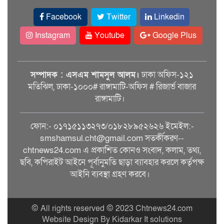
Facebook
Twitter
Linkedin
Instagram
Youtube
Google Plus
সম্পাদক : এসএম শামসুল আলম।
ঢাকা অফিস-১২১
মতিঝিল, ঢাকা-১০০০# রাঙ্গামাটি-অফিস # রিজার্ভ বাজার
রাঙ্গামাটি।
ফোন:- ০১৭১৫১১৩২৭৩/০১৮২৮৯৫২৬২৬ ইমেইল:-
smshamsul.cht@gmail.com সতর্কীকরণ--
chtnews24.com এ প্রকাশিত কোনও সংবাদ, কলাম, তথ্য,
ছবি, কপিরাইট আইনে পূর্বানুমতি ছাড়া ব্যাবহার করলে কর্তৃপক্ষ
আইনি ব্যবস্থা গ্রহণ করবে।
© All rights reserved © 2023 Chtnews24.com
Website Design By Kidarkar It solutions