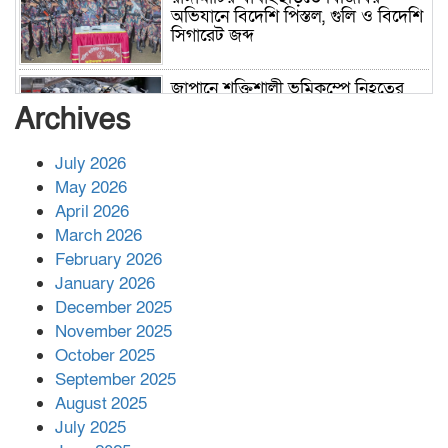
অভিযানে বিদেশি পিস্তল, গুলি ও বিদেশি
সিগারেট জব্দ
জাপানে শক্তিশালী ভূমিকম্পে নিহতের
সংখ্যা বেড়ে ৩৪
Archives
July 2026
রাশিয়ায় ক্যানসারের ভ্যাকসিন রোগীর
May 2026
শরীরে কার্যকরভাবে কাজ করছে, দাবি
April 2026
বিজ্ঞানীর
March 2026
February 2026
কাপ্তাই প্রেস ক্লাবের সভাপতি মাহফুজ,
January 2026
সম্পাদক রিপন মারমা নির্বাচিত
December 2025
November 2025
October 2025
মালয়েশিয়ার প্রধানমন্ত্রীকে চিঠি দেয়ার
September 2025
পর ফোন তারেক রহমানের,গ্যাস সঙ্কট
মোকাবিলায় সহায়তার আশ্বাস
August 2025
July 2025