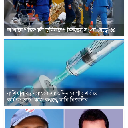
জাপানে শক্তিশালী ভূমিকম্পে নিহতের সংখ্যা বেড়ে ৩৪
রাশিয়ায় ক্যানসারের ভ্যাকসিন রোগীর শরীরে
কার্যকরভাবে কাজ করছে, দাবি বিজ্ঞানীর