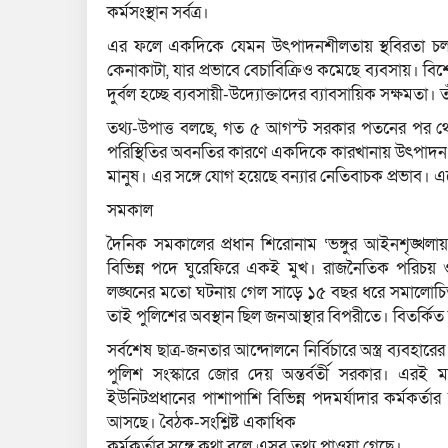
কর্মসংস্থান সর্বত্র।
এর ফলে একদিকে যেমন উৎপাদনশীলতায় স্থবিরতা চলছে
কেনাকাটা, যার প্রভাবে বেচাবিক্রিও কমেছে ব্যবসায়। বিশ
দুর্বল হচ্ছে ব্যবসায়ী-উদ্যোক্তাদের ব্যাবসায়িক সক্ষমতা। 
তথ্য-উপাত্ত বলছে, গত ৫ আগস্ট সরকার পতনের পর থে
পরিস্থিতির অবনতির কারণে একদিকে কারখানায় উৎপাদন যেম
মানুষ। এর সঙ্গে যোগ হয়েছে বন্যার নেতিবাচক প্রভাব। এ
সমকাল
দৈনিক সমকালের প্রধান শিরোনাম ‘ভঙ্গুর আইনশৃঙ্খলায়
বিভিন্ন পদে ঘুরেফিরে একই মুখ। রাজনৈতিক পরিচয় ও 
লঙ্ঘনের মতো ঘটনায় গেল সাড়ে ১৫ বছর ধরে সমালোচ
তাই পুলিশের অবস্থান ছিল জনআস্থার বিপরীতে। বিতর্কিত কর
সর্বশেষ ছাত্র-জনতার আন্দোলনে নির্বিচারে অস্ত্র ব্যব
পুলিশ সংস্কারে জোর দেয় অন্তর্বর্তী সরকার। এরই ম
ইউনিটপ্রধানের পাশাপাশি বিভিন্ন পদমর্যাদার কর্মকর
আসছে। বৈঠক-সংশ্লিষ্ট একাধিক
কর্মকর্তার সঙ্গে কথা বলে এসব তথ্য পাওয়া গেছে।