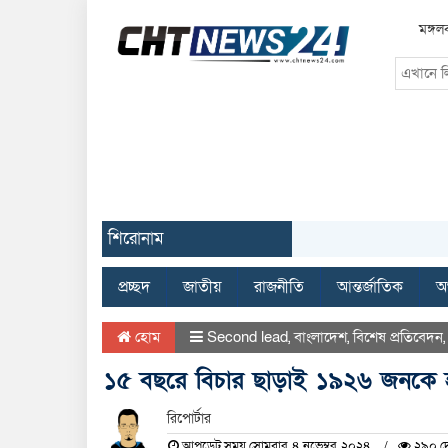
মঙ্গল
শিরোনাম
প্রচ্ছদ
জাতীয়
রাজনীতি
আন্তর্জাতিক
অর
হোম
Second lead
,
বাংলাদেশ
,
বিশেষ প্রতিবেদন
১৫ বছরে বিচার ছাড়াই ১৯২৬ জনকে হ
রিপোর্টার
আপডেট সময় সোমবার, ৪ নভেম্বর, ২০২৪
২৯০ দে