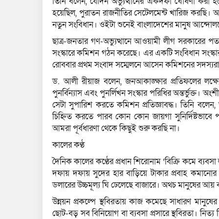
তিনি বলেন, যেদিন অভ্যুত্থানের একদফা ঘোষণা করা হয়
হয়েছিল, পুরাতন রাজনীতির সেটেলমেন্ট খারিজ করছি। আম
নতুন সংবিধান। ওইটা শুনেই বাংলাদেশের মানুষ আন্দোল
ছাত্র-জনতার গণ-অভ্যুত্থানে আওয়ামী লীগ সরকারের পত
সংস্কারে কমিশন গঠন করেছে। এর একটি সংবিধান সংস্ক
রোববার প্রথম সংবাদ সম্মেলনে আসেন কমিশনের সদস্যর
ড. আলী রীয়াজ বলেন, জনআকাঙ্ক্ষার প্রতিফলের লক্ষ্
পুনর্বিন্যাস এবং পুনর্লিখন সংস্কার পরিধির অন্তর্ভুক্
সেটা সুপারিশ করতে কমিশন প্রতিজ্ঞাবদ্ধ। তিনি বল
চিহ্নিত করতে পারব কোন কোন জায়গা সুনির্দিষ্টভাবে 
আমরা পূর্বধারণা থেকে কিছুই শুরু করছি না।
কালের কণ্ঠ
দৈনিক কালের কণ্ঠের প্রধান শিরোনাম ‘বিক্রি কমে ব্যবসা
দফায় দফায় সুদের হার বাড়িয়ে টাকার প্রবাহ কমানোর
ডলারের উচ্চমূল্য ঘি ঢেলেছে বাজারে। অথচ মানুষের আয় ব
উন্নয়ন প্রকল্পে স্থবিরতায় কাজ কমেছে সাধারণ মানুষে
ছোট-বড় সব বিনিয়োগ বা ব্যবসা প্রসারে স্থবিরতা। নিত্য দ