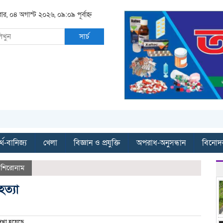
বার, ০৪ অগাস্ট ২০২৬, ০৯:০৯ পূর্বাহ্ন
সার্চ
্থ-বানিজ্য
খেলা
বিজ্ঞান ও প্রযুক্তি
অপরাধ-অনুসন্ধান
বিনোদ
,
শিরোনাম
ত্যা
খা হয়েছে