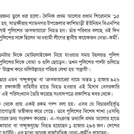
াঠকেরজন্য তুলে ধরা হলো। দৈনিক প্রথম আলোর প্রধান শিরোনাম ‘১৫
া হয়, সাতক্ষীরার শ্যামনগর উপজেলার কাশিমাড়ী ইউনিয়ন বিএনপির
ম
লাই পুলিশের ‘ক্রসফায়ারে’ নিহত হন। তাঁর পরিবার বলছে, ওই দিন
পুলিশের সঙ্গে ছিলেন আওয়ামী লীগের স্থানীয় কয়েকজন নেতা–কর্মী।
তিনটার দিকে মোটরসাইকেল নিয়ে যাওয়ার সময় টহলরত পুলিশ
পুলিশের দিকে বোমা ও গুলি ছোড়েন। তখন পুলিশের পাল্টা গুলিতে
’ উল্লেখ করে অলিউল্লাহর পরিচয় লেখা হয় ‘সন্ত্রাসী’।
ে এমন ‘বন্দুকযুদ্ধ’ বা ‘ক্রসফায়ারের’ নামে অন্তত ১ হাজার ৯২৬
লা রক্ষাকারী বাহিনীর হাতে নিহত হওয়ার এই হিসাব বেসরকারি
া এই পরিসংখ্যান তৈরি করেছে সংবাদপত্রে প্রকাশিত খবর থেকে।
ফ থেকে প্রায় একই রকম গল্প বলা হয়। এসব যে বিচারবহির্ভূত
 আগাগোড়াই অস্বীকার করে গেছে। তবে পুলিশের বিশেষ শাখা (এসবি)
রের তথ্য সংরক্ষণ করেছে। এ–সংক্রান্ত তথ্যাদি প্রথম আলোর হাতে
ফায়ার’ বা ‘বন্দুকযুদ্ধে’ নিহত হয়েছেন ১ হাজার ২৯৩ জন। দেশের
না ঘটেনি। এর মধ্যে অনেক রাজনৈতিক নেতা–কর্মীও রয়েছেন।