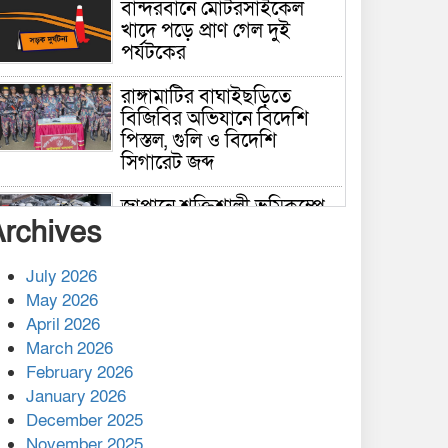
বান্দরবানে মোটরসাইকেল
খাদে পড়ে প্রাণ গেল দুই
পর্যটকের
রাঙ্গামাটির বাঘাইছড়িতে
বিজিবির অভিযানে বিদেশি
পিস্তল, গুলি ও বিদেশি
সিগারেট জব্দ
জাপানে শক্তিশালী ভূমিকম্পে
Archives
নিহতের সংখ্যা বেড়ে ৩৪
July 2026
রাশিয়ায় ক্যানসারের ভ্যাকসিন
May 2026
রোগীর শরীরে কার্যকরভাবে
April 2026
কাজ করছে, দাবি বিজ্ঞানীর
March 2026
February 2026
কাপ্তাই প্রেস ক্লাবের সভাপতি
মাহফুজ, সম্পাদক রিপন মারমা
January 2026
নির্বাচিত
December 2025
November 2025