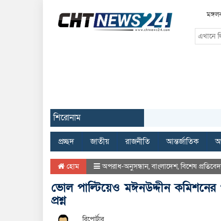
মঙ্গল
শিরোনাম
প্রচ্ছদ
জাতীয়
রাজনীতি
আন্তর্জাতিক
অর
হোম
অপরাধ-অনুসন্ধান
,
বাংলাদেশ
,
বিশেষ প্রতিবে
ভোল পাল্টিয়েও মঈনউদ্দীন কমিশনের গদ
প্রশ্ন
রিপোর্টার