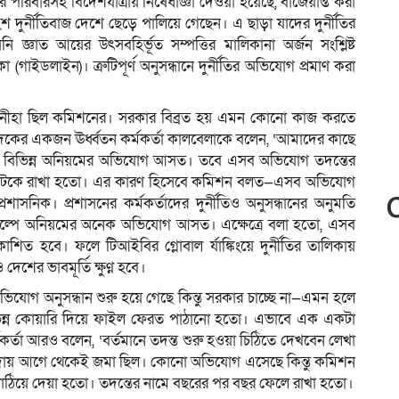
ালীর পরিবারসহ বিদেশযাত্রায় নিষেধাজ্ঞা দেওয়া হয়েছে, বাজেয়াপ্ত করা
দুর্নীতিবাজ দেশে ছেড়ে পালিয়ে গেছেন। এ ছাড়া যাদের দুর্নীতির
ি জ্ঞাত আয়ের উৎসবহির্ভূত সম্পত্তির মালিকানা অর্জন সংশ্লিষ্ট
া (গাইডলাইন)। ত্রুটিপূর্ণ অনুসন্ধানে দুর্নীতির অভিযোগ প্রমাণ করা
ন্তে অনীহা ছিল কমিশনের। সরকার বিব্রত হয় এমন কোনো কাজ করতে
দুদকের একজন ঊর্ধ্বতন কর্মকর্তা কালবেলাকে বলেন, ‘আমাদের কাছে
ুরিসহ বিভিন্ন অনিয়মের অভিযোগ আসত। তবে এসব অভিযোগ তদন্তের
য়ে আটকে রাখা হতো। এর কারণ হিসেবে কমিশন বলত—এসব অভিযোগ
রশাসনিক। প্রশাসনের কর্মকর্তাদের দুর্নীতিও অনুসন্ধানের অনুমতি
্রকল্পে অনিয়মের অনেক অভিযোগ আসত। এক্ষেত্রে বলা হতো, এসব
 প্রকাশিত হবে। ফলে টিআইবির গ্লোবাল র্যাঙ্কিংয়ে দুর্নীতির তালিকায়
ের ভাবমূর্তি ক্ষুণ্ন হবে।
অভিযোগ অনুসন্ধান শুরু হয়ে গেছে কিন্তু সরকার চাচ্ছে না—এমন হলে
বিভিন্ন কোয়ারি দিয়ে ফাইল ফেরত পাঠানো হতো। এভাবে এক একটা
র্তা আরও বলেন, ‘বর্তমানে তদন্ত শুরু হওয়া চিঠিতে দেখবেন লেখা
েন্দায় আগে থেকেই জমা ছিল। কোনো অভিযোগ এসেছে কিন্তু কমিশন
াঠিয়ে দেয়া হতো। তদন্তের নামে বছরের পর বছর ফেলে রাখা হতো।