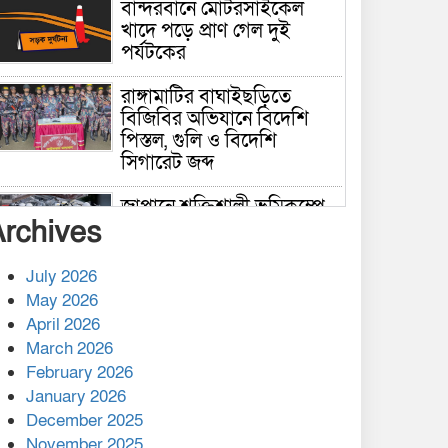
বান্দরবানে মোটরসাইকেল
খাদে পড়ে প্রাণ গেল দুই
পর্যটকের
রাঙ্গামাটির বাঘাইছড়িতে
বিজিবির অভিযানে বিদেশি
পিস্তল, গুলি ও বিদেশি
সিগারেট জব্দ
জাপানে শক্তিশালী ভূমিকম্পে
Archives
নিহতের সংখ্যা বেড়ে ৩৪
July 2026
রাশিয়ায় ক্যানসারের ভ্যাকসিন
May 2026
রোগীর শরীরে কার্যকরভাবে
April 2026
কাজ করছে, দাবি বিজ্ঞানীর
March 2026
February 2026
কাপ্তাই প্রেস ক্লাবের সভাপতি
মাহফুজ, সম্পাদক রিপন মারমা
January 2026
নির্বাচিত
December 2025
November 2025