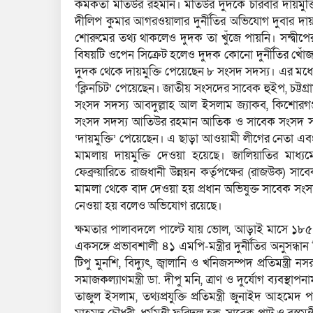
কর্মকর্তা মতিউর রহমান। মতিউর দুদকে চারবার দায়মুক
দীলিপ কুমার আগরওয়ালার দুর্নীতির অভিযোগ দুবার দায়ম
শোরুমের তথ্য থাকলেও দুদক তা খুঁজে পায়নি। সন্দ্বী
বিষয়টি ওপেন সিক্রেট হলেও দুদক কোনো দুর্নীতির খোঁ
দুদক থেকে দায়মুক্তি পেয়েছেন ৮ সংসদ সদস্য। এর মধ্
‘ক্লিনচিট’ পেয়েছেন। জাতীয় সংসদের সাবেক হুইপ, চট্
সংসদ সদস্য আবদুল্লাহ আল ইসলাম জ্যাকব, কিশোর
সংসদ সদস্য আতিউর রহমান আতিক ও সাবেক সংসদ সদস
‘দায়মুক্তি’ পেয়েছেন। এ ছাড়া আওয়ামী লীগের নেতা এবং
মামলায় দায়মুক্তি দেওয়া হয়েছে। জালিয়াতির মাধ
ফেব্রুয়ারিতে রাজধানী উন্নয়ন কর্তৃপক্ষের (রাজউক) সা
মামলা থেকে বাদ দেওয়া হয় প্রধান অভিযুক্ত সাবেক সংস
নেওয়া হয় বলেও অভিযোগ রয়েছে।
ক্ষমতার পালাবদলে পাল্টে যায় ভোল, আড়াই মাসে ১৮
একসঙ্গে প্রভাবশালী ৪১ এমপি-মন্ত্রীর দুর্নীতির অনুসন্
টিপু মুনশি, বিদ্যুৎ, জ্বালানি ও খনিজসম্পদ প্রতিমন্ত্রী ন
সমাজকল্যাণমন্ত্রী ডা. দীপু মনি, ত্রাণ ও দুর্যোগ ব্যবস্থাপনামন্
তাজুল ইসলাম, তথ্যপ্রযুক্তি প্রতিমন্ত্রী জুনাইদ আহমেদ পল