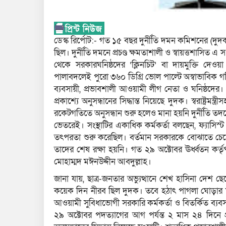
ডেস্ক রির্পোট:- গত ১৫ বছর দুর্নীতি দমন কমিশনের (
ছিল। দুর্নীতি দমনে প্রচণ্ড ক্ষমতাশালী ও স্বায়ত্তশাসিত
থেকে সরকারঘনিষ্ঠদের ‘ক্লিনচিট’ বা দায়মুক্তি দেও
পালাবদলেই পুরো ৩৬০ ডিগ্রি ভোল পাল্টে অস্বাভাবিক গতি
ব্যবসায়ী, প্রভাবশালী আওয়ামী লীগ নেতা ও ঘনিষ্ঠদের
প্রকাশ্যে অনুসন্ধানের সিদ্ধান্ত নিয়েছে দুদক। স্বরাষ্ট্র
রকেটগতিতে অনুসন্ধান শুরু হলেও মানা হয়নি দুর্নীতি ত
ভেতরেই। সংস্থাটির একাধিক কর্মকর্তা বলছেন, ফ্যাসিস্ট
তৎপরতা শুরু করেছিল। বর্তমান সরকারকে বোঝাতে চেয়েছি
তাদের শেষ রক্ষা হয়নি। গত ২৯ অক্টোবর ঊর্ধ্বতন কর্ত
মোহাম্মদ মঈনউদ্দীন আবদুল্লাহ।
জানা যায়, ছাত্র-জনতার অভ্যুত্থানে শেখ হাসিনা দেশ
কয়েক দিন নীরব ছিল দুদক। তবে হঠাৎ পাগলা ঘোড়ার মতো প্
আওয়ামী সুবিধাভোগী সরকারি কর্মকর্তা ও বিতর্কিত ব্যবসা
২৯ অক্টোবর পদত্যাগের আগ পর্যন্ত ২ মাস ২৪ দিনে প