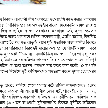
ম
দুদক) বিরুদ্ধে আওয়ামী লীগ সরকারের ফরমায়েশি কাজ করার অভিযোগ
 এ সংস্থাটি পরিণত হয়েছিল ‘নখদন্তহীন বাঘে’। সিলেকটিভ মামলার তদন্ত
য়া ছিল প্রাত্যহিক কাজ। সরকারের আজ্ঞাবহ সেই দুদক ক্ষমতার
তে তদন্ত শুরু করে হাসিনা সরকারে মন্ত্রী, এমপি, আমলা, বিতর্কিত
। আগস্টের পর গত আড়াই মাসে দুই শতাধিক প্রভাবশালীর বিরুদ্ধে
মন্ত্রীসহ তার পরিবারের বিরুদ্ধেই দায়ের করা হয়েছে পাঁচটি মামলা। তবে
দন্তে দুদকেরই নীতিমালা। বিষয়টি নিয়ে সমালোচনা ছিল খোদ দুদকের
 হাসিনার দোসর কমিশন তাদের গদি বাঁচাতে ভোল পাল্টে ত্রুটিপূর্ণ
ল যে, তারা তাদের পারপাস সার্ভ করার জন্য যথেষ্ট। শেষ পর্যন্ত
ৃপক্ষের নির্দেশে দুই কমিশনারসহ পদত্যাগ করেন দুদক চেয়ারম্যান
 ছেড়ে ভারতে পালিয়ে গেলে সমাপ্তি ঘটে হাসিনা শাসনামলের। এরপর
রভাবশালী আওয়ামী লীগ নেতা, মন্ত্রী, প্রতিমন্ত্রী, সংসদ সদস্য,
য়ীদের বিরুদ্ধে অনুসন্ধানের সিদ্ধান্ত নেয় দুর্নীতি দমন কমিশন। গত
্রায় ১৮৫ জন আওয়ামী সুবিধাভোগীর বিরুদ্ধে দুর্নীতির অভিযোগ