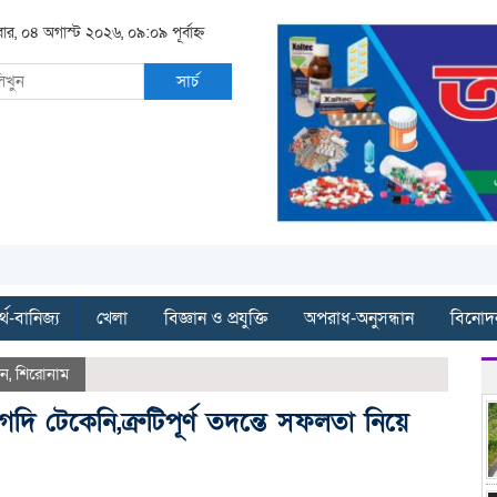
বার, ০৪ অগাস্ট ২০২৬, ০৯:০৯ পূর্বাহ্ন
সার্চ
্থ-বানিজ্য
খেলা
বিজ্ঞান ও প্রযুক্তি
অপরাধ-অনুসন্ধান
বিনোদ
দন
,
শিরোনাম
ি টেকেনি,ত্রুটিপূর্ণ তদন্তে সফলতা নিয়ে