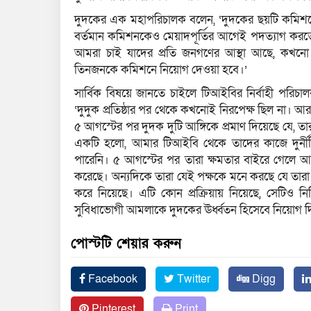
দুদকের এক মহাপরিচালক বলেন, ‘দুদকের ছয়টি কমিশনে
বর্তমান কমিশনকেও মেয়াদপূর্তির আগেই পদত্যাগ করতে
আমরা চাই যাদের প্রতি জনগণের আস্থা আছে, কখনো ক
তিনজনকে কমিশনে নিয়োগ দেওয়া হবে।’
সার্বিক বিষয়ে জানতে চাইলে টিআইবির নির্বাহী পরিচা
‘দুদুক প্রতিষ্ঠার পর থেকে কখনোই নিরপেক্ষ ছিল না। আর
৫ আগস্টের পর দুদক দুটি আঙ্গিকে প্রমাণ দিয়েছে যে, তা
একটি হলো, আমার টিআইবি থেকে তাদের কাজে দুর্নীতির
পারেনি। ৫ আগস্টের পর তারা ক্ষমতার বাইরে গেলে আড়াই 
করেছে। অন্যদিকে তারা যেই পক্ষকে মনে করছে যে তারা ক
করে নিয়েছে। এটি কোন প্রক্রিয়ায় নিয়েছে, সেটিও নি
সুবিধাভোগী আমলাকে দুদকের ঊর্ধ্বতন হিসেবে নিয়োগ দ
পোস্টটি শেয়ার করুন
Facebook
Twitter
Digg
Pinterest
Print