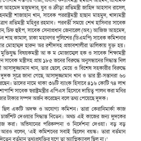
্ত্রী গোলাম দস্তগীর গাজী, প্রবাসী কল্যাণমন্ত্রী ইমরান আহমদ, প্রাথমিক
কামাল আহমেদ মজুমদার, যুব ও ক্রীড়া প্রতিমন্ত্রী জাহিদ আহসান রাসেল,
ত্রী শাজাহান খান, সাবেক পররাষ্ট্রমন্ত্রী হাছান মাহমুদ, খাদ্যমন্ত্রী
্রাণ প্রতিমন্ত্রী মহিবুর রহমান। পরবর্তী সময়ে শেখ হাসিনার সাবেক
ান, চিফ হুইপ, সাবেক সেনাপ্রধান জেনারেল (অব.) আজিজ আহমেদ,
চিব শাহ কামাল, ঢাকা মহানগর পুলিশের (ডিএমপি) সাবেক কমিশনার
র মোহাম্মদ হারুন অর রশীদসহ প্রভাবশালীরা তালিকায় যুক্ত হয়।
িযুদ্ধ বিষয়কমন্ত্রী আ ক ম মোজাম্মেল হক ও সাবেক শিক্ষামন্ত্রী
ক মন্ত্রীসহ প্রায় ১৮৫ জনের বিরুদ্ধে অনুসন্ধানের সিদ্ধান্ত নিল
ন্ত্রী আসাদুজ্জামান খান, তার ছেলে, মেয়ে ও বিশেষ সহকারীর বিরুদ্ধে
সূত্রে জানা গেছে, আসাদুজ্জামান খান ও তার স্ত্রী-সন্তানরা ৬০
ছেন। তাদের নামে থাকা ৩৬টি ব্যাংক হিসাবে ৪১৬ কোটি ৭৪ লাখ
াশি সাবেক স্বরাষ্ট্রমন্ত্রীর এপিএস হিসেবে দায়িত্ব পালন করা মনির
ার টাকার সম্পদ অর্জন করেছেন বলে তথ্য পেয়েছে দুদক।
ন ছিল একটি অদক্ষ ও অযোগ্য কমিশন। তারা কেরানিমার্কা কাজ
চার্জশিট দেওয়ার সিদ্ধান্ত নিতেন। অথচ এই কাজের জন্য দুদকের
াজ করা। অভিযানের পরিকল্পনা ও নির্দেশনা দেওয়া। বড় বড়
নি আরও বলেন, ‘এই কমিশনের সবাই ছিলেন বয়স্ক। তারা বর্তমান
ন বর্তমান তথ্যপ্রযুক্তির যুগে তা অ্যাপ্লিক্যাবল ছিল না।’