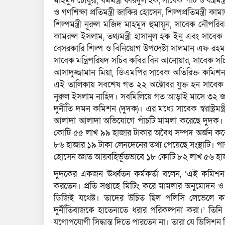
মাহমুদ চৌধুরী, ধর্মমন্ত্রী ফরিদুল হক, সাবেক পাট ও বস্ত্রমন
ও গণশিক্ষা প্রতিমন্ত্রী জাকির হোসেন, শিল্পপ্রতিমন্ত্রী 
শিল্পমন্ত্রী নূরুল মজিদ মাহমুদ হুমায়ূন, সাবেক নৌপরিবহনমন্
কামরুল ইসলাম, তথ্যমন্ত্রী হাসানুল হক ইনু এবং সাবেক ত
বেসরকারি শিল্প ও বিনিয়োগ উপদেষ্টা সালমান এফ রহম
সাবেক মন্ত্রিপরিষদ সচিব কবির বিন আনোয়ার, সাবেক স
আসাদুজ্জামান মিয়া, ডিএমপির সাবেক অতিরিক্ত কমিশনা
এই তালিকায় সবশেষ গত ২২ অক্টোবর যুক্ত হন সাবেক মুক্ত
নুরুল ইসলাম নাহিদ। সবমিলিয়ে গত আড়াই মাসে ৩২ জন সাবে
দুর্নীতি দমন কমিশন (দুদক)। এর মধ্যে সাবেক স্বরাষ্ট্রম
আলাদা আলাদা অভিযোগে পাঁচটি মামলা করেছে দুদক। দুদক 
কোটি ৫৫ লাখ ৯৯ হাজার টাকার অবৈধ সম্পদ অর্জন করে
৮৬ হাজার ১৯ টাকা লেনদেনের তথ্য পেয়েছে সংস্থাটি। পাশাপ
হোসেন জ্ঞাত আয়বহির্ভূতভাবে ১৮ কোটি ৮২ লাখ ৫৬ হাজ
দুদকের একজন ঊর্ধ্বতন কর্মকর্তা বলেন, ‘এই কমিশ
করতেন। প্রতি সপ্তাহে মিটিং করে মামলার অনুমোদন ও 
ডিজিই যথেষ্ট। তাদের উচিত ছিল পলিসি লেভেলে ক
দুর্নীতিবাজকে হাতেনাতে ধরার পরিকল্পনা করা।’ তি
যুগোপযোগী সিদ্ধান্ত দিতে পারতেন না। তারা যে ডিসিশন দিতে