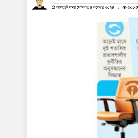
আপডেট সময় সোমবার, ৪ নভেম্বর, ২০২৪
৩০০ দে