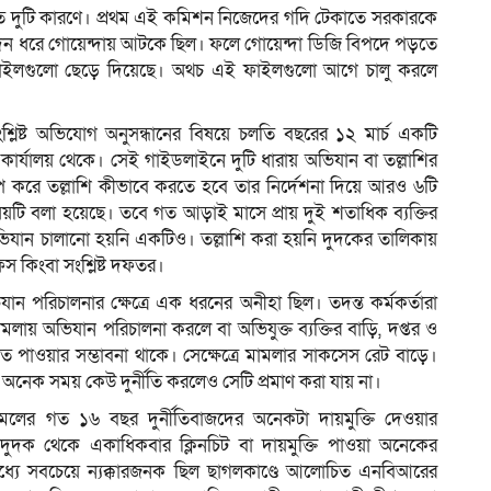
ূলত দুটি কারণে। প্রথম এই কমিশন নিজেদের গদি টেকাতে সরকারকে
বহুদিন ধরে গোয়েন্দায় আটকে ছিল। ফলে গোয়েন্দা ডিজি বিপদে পড়তে
ে ফাইলগুলো ছেড়ে দিয়েছে। অথচ এই ফাইলগুলো আগে চালু করলে
ংশ্লিষ্ট অভিযোগ অনুসন্ধানের বিষয়ে চলতি বছরের ১২ মার্চ একটি
 কার্যালয় থেকে। সেই গাইডলাইনে দুটি ধারায় অভিযান বা তল্লাশির
রোপ করে তল্লাশি কীভাবে করতে হবে তার নির্দেশনা দিয়ে আরও ৬টি
য়টি বলা হয়েছে। তবে গত আড়াই মাসে প্রায় দুই শতাধিক ব্যক্তির
েও অভিযান চালানো হয়নি একটিও। তল্লাশি করা হয়নি দুদকের তালিকায়
িস কিংবা সংশ্লিষ্ট দফতর।
যান পরিচালনার ক্ষেত্রে এক ধরনের অনীহা ছিল। তদন্ত কর্মকর্তারা
লায় অভিযান পরিচালনা করলে বা অভিযুক্ত ব্যক্তির বাড়ি, দপ্তর ও
মত পাওয়ার সম্ভাবনা থাকে। সেক্ষেত্রে মামলার সাকসেস রেট বাড়ে।
লে অনেক সময় কেউ দুর্নীতি করলেও সেটি প্রমাণ করা যায় না।
ামলের গত ১৬ বছর দুর্নীতিবাজদের অনেকটা দায়মুক্তি দেওয়ার
ি। দুদক থেকে একাধিকবার ক্লিনচিট বা দায়মুক্তি পাওয়া অনেকের
ার মধ্যে সবচেয়ে ন্যক্কারজনক ছিল ছাগলকাণ্ডে আলোচিত এনবিআরের