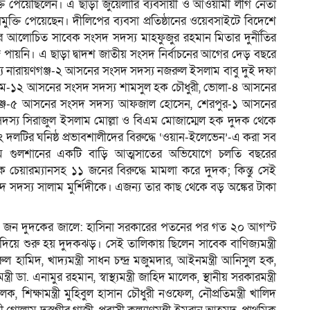
্তি পেয়েছিলেন। এ ছাড়া জুয়েলারি ব্যবসায়ী ও আওয়ামী লীগ নেতা
ুক্তি পেয়েছেন। দীলিপের ব্যবসা প্রতিষ্ঠানের ওয়েবসাইটে বিদেশে
পের আলোচিত সাবেক সংসদ সদস্য মাহফুজুর রহমান মিতার দুর্নীতির
জ পায়নি। এ ছাড়া দ্বাদশ জাতীয় সংসদ নির্বাচনের আগের দেড় বছরে
যে নারায়ণগঞ্জ-২ আসনের সংসদ সদস্য নজরুল ইসলাম বাবু দুই দফা
টগ্রাম-১২ আসনের সংসদ সদস্য শামসুল হক চৌধুরী, ভোলা-৪ আসনের
গঞ্জ-৫ আসনের সংসদ সদস্য আফজাল হোসেন, শেরপুর-১ আসনের
্য সিরাজুল ইসলাম মোল্লা ও বিএম মোজাম্মেল হক দুদক থেকে
 দলটির ঘনিষ্ঠ প্রভাবশালীদের বিরুদ্ধে ‘ওয়ান-ইলেভেন’-এ করা সব
্যমে গুলশানের একটি বাড়ি আত্মসাতের অভিযোগে চলতি বছরের
বেক চেয়ারম্যানসহ ১১ জনের বিরুদ্ধে মামলা করে দুদক; কিন্তু সেই
দ সদস্য সালাম মুর্শিদীকে। এজন্য তার কাছ থেকে বড় অঙ্কের টাকা
৫ জন দুদকের জালে: হাসিনা সরকারের পতনের পর গত ২০ আগস্ট
ধান দিয়ে শুরু হয় দুদকঝড়। সেই তালিকায় ছিলেন সাবেক বাণিজ্যমন্ত্রী
সরুল হামিদ, খাদ্যমন্ত্রী সাধন চন্দ্র মজুমদার, আইনমন্ত্রী আনিসুল হক,
ত্রী ডা. এনামুর রহমান, স্বাস্থ্যমন্ত্রী জাহিদ মালেক, স্থানীয় সরকারমন্ত্রী
ক, শিক্ষামন্ত্রী মুহিবুল হাসান চৌধুরী নওফেল, নৌপ্রতিমন্ত্রী খালিদ