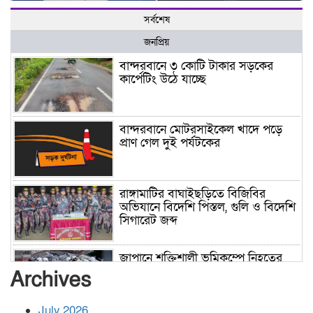
সর্বশেষ
জনপ্রিয়
বান্দরবানে ৩ কোটি টাকার সড়কের
কার্পেটিং উঠে যাচ্ছে
বান্দরবানে মোটরসাইকেল খাদে পড়ে
প্রাণ গেল দুই পর্যটকের
রাঙ্গামাটির বাঘাইছড়িতে বিজিবির
অভিযানে বিদেশি পিস্তল, গুলি ও বিদেশি
সিগারেট জব্দ
জাপানে শক্তিশালী ভূমিকম্পে নিহতের
সংখ্যা বেড়ে ৩৪
Archives
July 2026