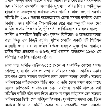
এখনো সম্পূর্ণ টাকা পরিশোধ করা হয়নি। লিজ নেওয়ার পরিকল্পনায়
ছিল সমিতির তৎকালীন সভাপতি মুহাম্মাদ কবির মিয়া। আইনুদ্দিন
হায়দার ও ফয়জুন্নেসা ওয়াকফ স্টেট বাউনিয়া প্রজা কল্যাণ সমবায়
সমিতি লি. ২০০১ সালের নভেম্বরে ঢাকা জেলা সমবায় কার্যালয় থেকে
নিবন্ধিত হয়। সমিতির উপ-আইনের ৪(১) ধারা অনুযায়ী সদস্যদের
আর্থিক ও সামাজিক উন্নতি, পুঁজি গঠন ও বিনিয়োগের মাধ্যমে বাসস্থান,
আর্থিক ও সামাজিক উন্নতি এবং ক্ষুদ্রঋণ বিনিয়োগ ও আদায়ের ব্যবস্থা
করা; কিন্তু তার কিছুই হয়নি। সুপ্রিম কোর্টের একটি রিট পিটিশন
অনুযায়ী জানা যায়, এ জমির বিপক্ষে ধার্যকৃত মূল্য খুবই সামান্য।
জমির লিজ প্রদানের ৬ ও ৮নং শর্ত ওয়াকফ অধ্যাদেশ-১৯৬২-এর
পরিপন্থি এবং লিজ প্রক্রিয়া অবৈধ।
জানা যায়, সমিতি আইন-২০১৩ মেনে এ সম্পর্কিত কোনো সদস্য
রেজিস্ট্রার, বার্ষিক, সাধারণ সভা ও সমিতির কোনো কার্যক্রম নেই।
তারপরও জেলা সমবায় কার্যালয় ঢাকা কোনো ব্যবস্থা নেয়নি। সমবায়
অধিদপ্তরের লাইসেন্সকে ভিত্তি করে এ জমি ভোগ দখল করে যাচ্ছে
বিভিন্ন সিন্ডিকেট ও প্রতারক চক্র। সর্বশেষ একটি গ্রুপকে এই
সমিতির কমিটি গঠন করে দিয়ে প্রতারণার নতুন লাইসেন্স দেন সমবায়
অধিদপ্তরের ডিজি মো. শরিফুল ইসলাম। যুবলীগের সদস্য মো. হিরন
মিয়াকে দিয়ে এ কমিটি করার জন্য তৎকালীন জেলা সমবায়