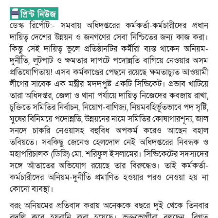
ডেস্ক রির্পোট:- সমবায় অধিদপ্তরের কর্মকর্তা-কর্মচারীদের প্রধান
দায়িত্ব দেশের উন্নয়ন ও জনগণের সেবা নিশ্চিতের জন্য কাজ করা।
কিন্তু সেই দায়িত্ব ভুলে প্রতিষ্ঠানটির কর্মীরা ব্যস্ত থাকেন অনিয়ম-
দুর্নীতি, লুটপাট ও ক্ষমতার দাপটে পদোন্নতি বাগিয়ে নেওয়ার অসম
প্রতিযোগিতায়! এসব কর্মকাণ্ডের পেছনে রয়েছে ক্ষমতাচ্যুত আওয়ামী
লীগের সাবেক এক মন্ত্রীর মদদপুষ্ট একটি সিন্ডিকেট। প্রভাব খাটিয়ে
তারা অধিদপ্তর, জেলা ও থানা পর্যায়ে দায়িত্ব নিজেদের কবজায় রাখা,
চুক্তিতে সমিতির নির্বাচন, নিয়োগ-বাণিজ্য, নিয়মবহির্ভূতভাবে পদ সৃষ্টি,
ঘুষের বিনিময়ে পদোন্নতি, উন্নয়নের নামে সমিতির কোষাগারশূন্য, জাল
সনদে চাকরি নেওয়াসহ বহুবিধ অপকর্ম করেও আছেন বহাল
তবিয়তে। সবকিছু জেনেও হেলদোল নেই অধিদপ্তরের নিবন্ধক ও
মহাপরিচালক (ডিজি) মো. শরিফুল ইসলামের। সিন্ডিকেটের সদস্যদের
সঙ্গে আঁতাতের অভিযোগ রয়েছে তার বিরুদ্ধেও। তাই কর্মকর্তা-
কর্মচারীদের অনিয়ম-দুর্নীতি প্রমাণিত হওয়ার পরও নেওয়া হয় না
কোনো ব্যবস্থা।
বরং অনিয়মের প্রতিবাদ করায় অনেককে বছরে দুই থেকে তিনবার
বদলি করে হয়রানি করা হয়েছে। ভুক্তভোগীরা বলছেন, বিগত