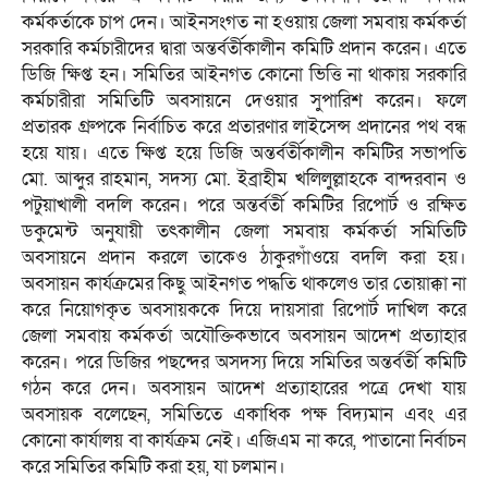
কর্মকর্তাকে চাপ দেন। আইনসংগত না হওয়ায় জেলা সমবায় কর্মকর্তা
সরকারি কর্মচারীদের দ্বারা অন্তর্বর্তীকালীন কমিটি প্রদান করেন। এতে
ডিজি ক্ষিপ্ত হন। সমিতির আইনগত কোনো ভিত্তি না থাকায় সরকারি
কর্মচারীরা সমিতিটি অবসায়নে দেওয়ার সুপারিশ করেন। ফলে
প্রতারক গ্রুপকে নির্বাচিত করে প্রতারণার লাইসেন্স প্রদানের পথ বন্ধ
হয়ে যায়। এতে ক্ষিপ্ত হয়ে ডিজি অন্তর্বর্তীকালীন কমিটির সভাপতি
মো. আব্দুর রাহমান, সদস্য মো. ইব্রাহীম খলিলুল্লাহকে বান্দরবান ও
পটুয়াখালী বদলি করেন। পরে অন্তর্বর্তী কমিটির রিপোর্ট ও রক্ষিত
ডকুমেন্ট অনুযায়ী তৎকালীন জেলা সমবায় কর্মকর্তা সমিতিটি
অবসায়নে প্রদান করলে তাকেও ঠাকুরগাঁওয়ে বদলি করা হয়।
অবসায়ন কার্যক্রমের কিছু আইনগত পদ্ধতি থাকলেও তার তোয়াক্কা না
করে নিয়োগকৃত অবসায়ককে দিয়ে দায়সারা রিপোর্ট দাখিল করে
জেলা সমবায় কর্মকর্তা অযৌক্তিকভাবে অবসায়ন আদেশ প্রত্যাহার
করেন। পরে ডিজির পছন্দের অসদস্য দিয়ে সমিতির অন্তর্বর্তী কমিটি
গঠন করে দেন। অবসায়ন আদেশ প্রত্যাহারের পত্রে দেখা যায়
অবসায়ক বলেছেন, সমিতিতে একাধিক পক্ষ বিদ্যমান এবং এর
কোনো কার্যালয় বা কার্যক্রম নেই। এজিএম না করে, পাতানো নির্বাচন
করে সমিতির কমিটি করা হয়, যা চলমান।