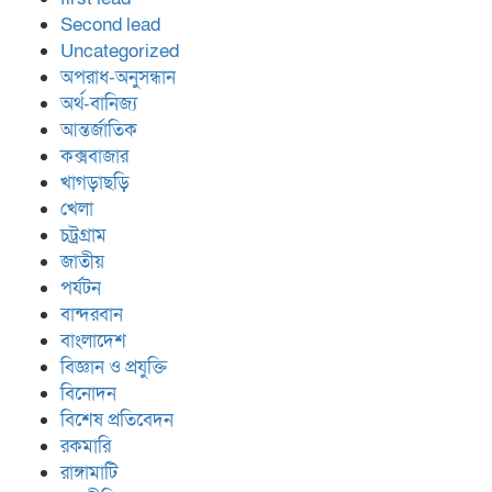
Second lead
Uncategorized
অপরাধ-অনুসন্ধান
অর্থ-বানিজ্য
আন্তর্জাতিক
কক্সবাজার
খাগড়াছড়ি
খেলা
চট্রগ্রাম
জাতীয়
পর্যটন
বান্দরবান
বাংলাদেশ
বিজ্ঞান ও প্রযুক্তি
বিনোদন
বিশেষ প্রতিবেদন
রকমারি
রাঙ্গামাটি