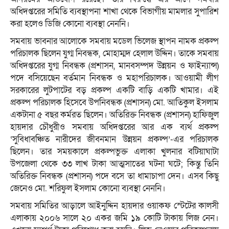
অধিদপ্তরের সমিতি ব্যবস্থাপনা শাখা থেকে বিভাগীয় মামলার সুপারিশ
করা হলেও ডিজি কোনো ব্যবস্থা নেননি।
সমবায় ভাবনার আলোকে সমবায় মডেল ভিলেজ স্থাপন নামক প্রকল্প
পরিচালক ছিলেন যুগ্ম নিবন্ধক, মোহাম্মদ হেলাল উদ্দিন। তাকে সমবায়
অধিদপ্তরের যুগ্ম নিবন্ধক (প্রশাসন, মানবসম্পদ উন্নয়ন ও ফাইন্যান্স)
পদে বসিয়েছেন বর্তমান নিবন্ধক ও মহাপরিচালক। আওয়ামী লীগ
সরকারের লুটপাটের বড় প্রকল্প একটি বাড়ি একটি খামার। এই
প্রকল্প পরিচালক হিসেবে উপনিবন্ধক (প্রশাসন) মো. আতিকুল ইসলাম
একটানা ৫ বছর কর্মরত ছিলেন। অতিরিক্ত নিবন্ধক (প্রশাসন) হাফিজুল
হায়দার চৌধুরীও সমবায় অধিদপ্তরের আর এক ব্যর্থ প্রকল্প
‘সুবিধাবঞ্চিত নারীদের জীবনমান উন্নয়ন প্রকল্প’-এর পরিচালক
ছিলেন। তার সময়কালে প্রকল্পভুক্ত এলাকা খুলনার বটিয়াঘাটা
উপজেলা থেকে ৩৩ লাখ টাকা আত্মসাতের ঘটনা ঘটে; কিন্তু তিনি
অতিরিক্ত নিবন্ধক (প্রশাসন) পদে বসে তা ধামাচাপা দেন। এসব কিছু
জেনেও মো. শরিফুল ইসলাম কোনো ব্যবস্থা নেননি।
সমবায় সমিতির আড়ালে আইনুদ্দিন হায়দার ওয়াকফ স্টেটের কালসী
এলাকায় ২০০৬ সালে ২০ একর জমি ১৯ কোটি টাকায় লিজ নেন।