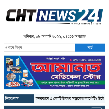
শনিবার, ০৮ অগাস্ট ২০২৬, ০৪:৩৩ অপরাহ্ন
সার্চ
শিরোনাম
বান্দরবানে ৩ কোটি টাকার সড়কের কার্পেটিং উঠে যাচ্ছে
বা