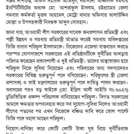
সঞ্জয় দাশগুপ্ত, অফিস সহায়ক আমিনুল, নরসিংদী আঞ্চলিক সমবায়
ইনস্টিটিউটের অধ্যক্ষ মো. আশরাফুল ইসলাম, চট্টগ্রামের জেলা
সমবায় কর্মকর্তা মুরাদ আহমেদ, মেট্রো থানার অফিসার আলাউদ্দিন
মোল্লা ও উপসহকারী নিবন্ধক আব্দুস সোবহান।
জানা যায়, আওয়ামী লীগ সরকারের সাবেক জনপ্রশাসন প্রতিমন্ত্রী এবং
পল্লী উন্নয়ন ও সমবায় প্রতিমন্ত্রী আঁতাত করেই সমবায় অধিদপ্তরের
ডিজি বানান শরিফুল ইসলামকে। নিজেদের এজেন্ডা বাস্তবায়ন করতে
পরস্পর যোগসাজশে সরকারের এই প্রতিষ্ঠানটিকে দুর্নীতির আখড়ায়
পরিণত করেছেন প্রভাবশালী এ দুই প্রতিমন্ত্রী। তাদের আস্থাভাজন হয়ে
শরিফুল নিজে সুবিধা নিয়েছেন এবং পরিবারের অন্য সদস্যদেরও
সরকারের বিভিন্ন গুরুত্বপূর্ণ পদে বসিয়েছেন। শরিফুলের স্ত্রী (জেলা
প্রশাসক) ও ভাই মন্ত্রণালয়ের গুরুত্বপূর্ণ পদে দায়িত্ব পালন করছেন।
অবসরের পরও বড় ভাইকে (মো. ইদ্রিস আলী আইডি নং-৬০২৭)
চুক্তিভিত্তিক প্রকল্প পরিচালক বানিয়েছেন শরিফুল। বিগত সরকারের
আমলে ক্ষমতার অপব্যবহার করে সব সুযোগ-সুবিধা নিলেও আওয়ামী
লীগের পতনের পর এখন নিজেকে বঞ্চিত দাবি করে ভোল পাল্টে
ডিজি পদে বহাল আছেন শরিফুল।
নিয়োগ-বাণিজ্য করে কোটি কোটি টাকা ঘুষ নিয়ে দুর্নীতিবাজ