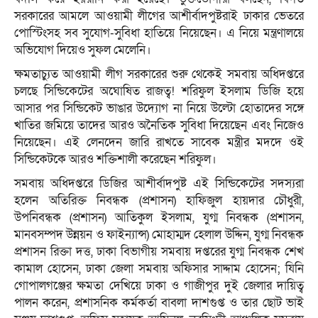
সরকারের আমলে আওয়ামী লীগের আশীর্বাদপুষ্টরাই ঢাকার ভেতরে
পোস্টিংসহ সব সুযোগ-সুবিধা হাতিয়ে নিয়েছেন। এ নিয়ে মন্ত্রণালয়ে
অভিযোগ দিয়েও সুফল মেলেনি।
ক্ষমতাচ্যুত আওয়ামী লীগ সরকারের শুরু থেকেই সমবায় অধিদপ্তরে
চলছে সিন্ডিকেটের অঘোষিত রাজত্ব! শরিফুল ইসলাম ডিজি হয়ে
আসার পর সিন্ডিকেট ভাঙার উদ্যোগ না নিয়ে উল্টো হোতাদের সঙ্গে
খাতির জমিয়ে তাদের আরও অনৈতিক সুবিধা দিয়েছেন এবং নিজেও
নিয়েছেন। এই লেনদেন জারি রাখতে সাবেক মন্ত্রীর মদদে ওই
সিন্ডিকেটকে আরও শক্তিশালী করেছেন শরিফুল।
সমবায় অধিদপ্তরে ডিজির আশীর্বাদপুষ্ট এই সিন্ডিকেটের সদস্যরা
হলেন অতিরিক্ত নিবন্ধক (প্রশাসন) হাফিজুল হায়দার চৌধুরী,
উপনিবন্ধক (প্রশাসন) আতিকুল ইসলাম, যুগ্ম নিবন্ধক (প্রশাসন,
মানবসম্পদ উন্নয়ন ও ফাইন্যান্স) মোহাম্মদ হেলাল উদ্দিন, যুগ্ম নিবন্ধক
প্রশাসন রিক্তা দত্ত, ঢাকা বিভাগীয় সমবায় দপ্তরের যুগ্ম নিবন্ধক শেখ
কামাল হোসেন, ঢাকা জেলা সমবায় অফিসার সাদ্দাম হোসেন; যিনি
গোপালগঞ্জের ক্ষমতা দেখিয়ে ঢাকা ও গাজীপুর দুই জেলার দায়িত্ব
পালন করেন, প্রশাসনিক কর্মকর্তা বাবলা দাশগুপ্ত ও তার ছোট ভাই