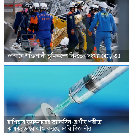
জাপানে শক্তিশালী ভূমিকম্পে নিহতের সংখ্যা বেড়ে ৩৪
রাশিয়ায় ক্যানসারের ভ্যাকসিন রোগীর শরীরে
কার্যকরভাবে কাজ করছে, দাবি বিজ্ঞানীর