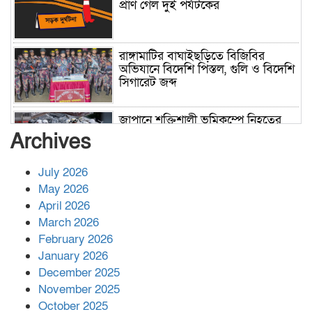
প্রাণ গেল দুই পর্যটকের
রাঙ্গামাটির বাঘাইছড়িতে বিজিবির
অভিযানে বিদেশি পিস্তল, গুলি ও বিদেশি
সিগারেট জব্দ
জাপানে শক্তিশালী ভূমিকম্পে নিহতের
সংখ্যা বেড়ে ৩৪
Archives
July 2026
রাশিয়ায় ক্যানসারের ভ্যাকসিন রোগীর
May 2026
শরীরে কার্যকরভাবে কাজ করছে, দাবি
April 2026
বিজ্ঞানীর
March 2026
February 2026
কাপ্তাই প্রেস ক্লাবের সভাপতি মাহফুজ,
January 2026
সম্পাদক রিপন মারমা নির্বাচিত
December 2025
November 2025
October 2025
মালয়েশিয়ার প্রধানমন্ত্রীকে চিঠি দেয়ার