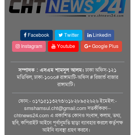
Facebook
Twitter
Linkedin
Instagram
Youtube
Google Plus
সম্পাদক : এসএম শামসুল আলম।
ঢাকা অফিস-১২১
মতিঝিল, ঢাকা-১০০০# রাঙ্গামাটি-অফিস # রিজার্ভ বাজার
রাঙ্গামাটি।
ফোন:- ০১৭১৫১১৩২৭৩/০১৮২৮৯৫২৬২৬ ইমেইল:-
smshamsul.cht@gmail.com সতর্কীকরণ--
chtnews24.com এ প্রকাশিত কোনও সংবাদ, কলাম, তথ্য,
ছবি, কপিরাইট আইনে পূর্বানুমতি ছাড়া ব্যাবহার করলে কর্তৃপক্ষ
আইনি ব্যবস্থা গ্রহণ করবে।