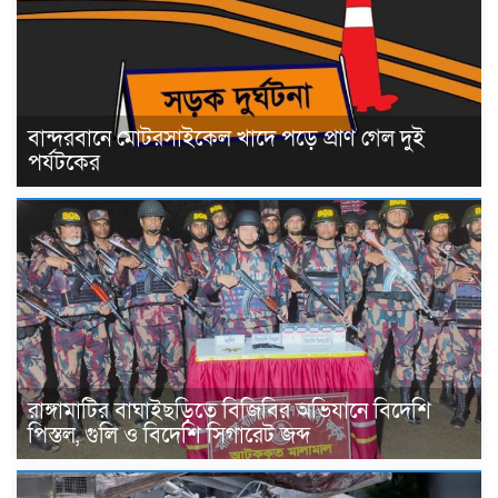
বান্দরবানে মোটরসাইকেল খাদে পড়ে প্রাণ গেল দুই
পর্যটকের
রাঙ্গামাটির বাঘাইছড়িতে বিজিবির অভিযানে বিদেশি
পিস্তল, গুলি ও বিদেশি সিগারেট জব্দ