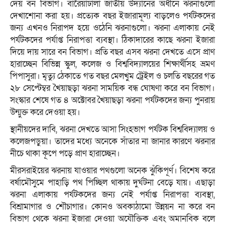
দেয় বন বিভাগ। বারৈয়াঢালা জাতীয় উদ্যানের অধীনে ঝরনাগুলো
দেখাশোনা করা হয়। প্রত্যেক বছর ইজারামূল্য বাড়লেও পর্যটকদের
জন্য এখনও নিরাপদ হয়ে ওঠেনি ঝরনাগুলো। ঝরনা এলাকায় নেই
পর্যটকদের পর্যাপ্ত নিরাপত্তা ব্যবস্থা। ঠিকাদারের কাছে ঝরনা ইজারা
দিয়ে দায় সারে বন বিভাগ। প্রতি বছর এসব ঝরনা দেখতে এসে প্রাণ
হারাচ্ছেন বিভিন্ন স্কুল, কলেজ ও বিশ্ববিদ্যালয়ের শিক্ষার্থীসহ ভ্রমণ
পিপাসুরা। মৃত্যু ঠেকাতে গত বছর মেলখুম ট্রেইল ও চলতি বছরের গত
২৮ সেপ্টেম্বর খৈয়াছড়া ঝরনা সাময়িক বন্ধ ঘোষণা করে বন বিভাগ।
সংস্কার শেষে গত ৪ অক্টোবর খৈয়াছড়া ঝরনা পর্যটকদের জন্য পুনরায়
উন্মুক্ত করে দেওয়া হয়।
স্থানীয়দের দাবি, ঝরনা দেখতে আসা সিংহভাগ পর্যটক বিশ্ববিদ্যালয় ও
কলেজপড়ুয়া। তাদের মধ্যে অনেকে সাঁতার না জানার কারণে ঝরনার
নীচে থাকা কূপে পড়ে প্রাণ হারাচ্ছেন।
মীরসরাইয়ের ঝরনায় যাওয়ার পথগুলো অনেক ঝুঁকিপূর্ণ। বিশেষ করে
বর্ষামৌসুমে পাহাড়ি পথ পিচ্ছিল থাকায় দুর্ঘটনা বেড়ে যায়। এছাড়া
ঝরনা এলাকায় পর্যটকদের জন্য নেই পর্যাপ্ত নিরাপত্তা ব্যবস্থা,
বিশ্রামাগার ও শৌচাগার। কোনও অবকাঠামো উন্নয়ন না করে বন
বিভাগ থেকে ঝরনা ইজারা দেওয়া অযৌক্তিক এবং অমানবিক বলে