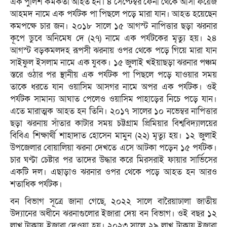
এক পুলিশ কর্মকর্তা আহত হন। ৪ সেপ্টেম্বর ফেনী থেকে আসা ফয়েজ
আহমদ নামে এক পর্যটক পা পিছলে পড়ে মারা যান। আহত হয়েছেন
কমপক্ষে চার জন। ২০১৮ সালে ১৫ আগস্ট নাপিত্তার ছড়া ঝরনার
কূপে ডুবে অনিমেষ দে (২৭) নামে এক পর্যটকের মৃত্যু হয়। ২৪
আগস্ট বড়কমলদহ রূপসী ঝরনায় ওপর থেকে পড়ে গিয়ে মারা যান
সাইফুল ইসলাম নামে এক যুবক। ১৫ জুলাই খইয়াছড়া ঝরনার পঞ্চম
স্তরে ওঠার পর স্থানীয় এক পর্যটক পা পিছলে পড়ে যাওয়ার সময়
তাকে ধরতে যান ওয়াসিম আসগর নামে অপর এক পর্যটক। ওই
পর্যটক সামান্য আঘাত পেলেও ওয়াসিম পাহাড়ের নিচে পড়ে যান।
এতে মারাত্মক আহত হন তিনি। ২০১৭ সালের ১০ নভেম্বর নাপিত্তার
ছড়া ঝরনায় সাঁতার কাটার সময় চট্টগ্রাম প্রিমিয়ার বিশ্ববিদ্যালয়ের
বিবিএ শিক্ষার্থী শাহাদাত হোসেন মামুন (২২) মৃত্যু হয়। ১২ জুলাই
উপজেলার বোয়ালিয়া ঝরনা দেখতে এসে আটকা পড়েন ১৫ পর্যটক।
চার ঘণ্টা চেষ্টার পর তাদের উদ্ধার করে মিরসরাই ফায়ার সার্ভিসের
একটি দল। এছাড়াও ঝরনার ওপর থেকে পড়ে আহত হন আরও
শতাধিক পর্যটক।
বন বিভাগ সূত্রে জানা গেছে, ২০২২ সালে বারৈয়াঢালা জাতীয়
উদ্যানের অধীনে ঝরনাগুলোর ইজারা দেয় বন বিভাগ। ওই বছর ১২
লাখ টাকায় ইজারা দেওয়া হয়। ২০২৩ সালে ২৯ লাখ টাকায় ইজারা