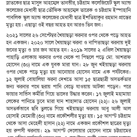
স্নাতকের ছাত্র মাসুদ আহম্মেদ তানভীর, চট্টগ্রাম কলেজিয়েট স্কুল অ্যান্ড
কলেজের মেধাবী ছাত্র তৌফিক আহম্মেদ তারেক ও চট্টগ্রাম ইস্পাহানি
পাবলিক স্কুল অ্যান্ড কলেজের মেধাবী ছাত্র ইশতিয়াকুর রহমান প্রান্তের
মৃত্যু হয়। এছাড়া ওই বছর আহত হন আরও তিন জন।
২০২১ সালের ২৬ সেপ্টেম্বর খৈয়াছড়া ঝরনার ওপর থেকে পড়ে আহত
হন একজন। ২০২০ সালে খৈয়াছড়া ঝরনা ও নাপিত্তাছড়া ঝরনায় দুই
জনের মৃত্যু ও চার জন আহত হন। ২০১৯ সালের ২ এপ্রিল খৈয়াছড়া
পাহাড়ি এলাকায় ঝরনার ওপর থেকে পা পিছলে পড়ে মো. আশরাফ
হোসেন (৩০) নামে এক যুবক মারা যান। ২৮ জুন খইয়াছড়া ঝরনায়
ওপর থেকে পড়ে মৃত্যু হয় আনোয়ার হোসেন নামে এক পর্যটকের।
১২ জুলাই বোয়ালিয়া ঝরনা দেখতে আসা ১৫ ছাত্রছাত্রী অসতর্কতার
জন্য ঝরনার পথে ছরায় পানি বেড়ে যাওয়ায় আটকা পড়েন। পরে
ফায়ার সার্ভিস কর্মীরা গিয়ে তাদের উদ্ধার করেন। ১৭ জুলাই মহামায়া
লেকের পানিতে ডুবে মারা যান শাহাদাত হোসেন (২২)। ২৬ জুলাই
অসতর্কভাবে ছবি তুলতে গিয়ে খইয়াছড়া ঝরনায় আবু আলী আল
হোসাই মেমোরী (৩০) নামে প্রকৌশলীর মৃত্যু হয়। ১৫ আগস্ট চট্টগ্রাম
থেকে আসা মেহেদী হাসান (২২) নামে একজন প্রকৌশল ছাত্রের মৃত্যু
হয় রুপসী ঝরনায়। ২৯ আগস্ট দেলোয়ার হোসেন নামে চট্টগ্রামের