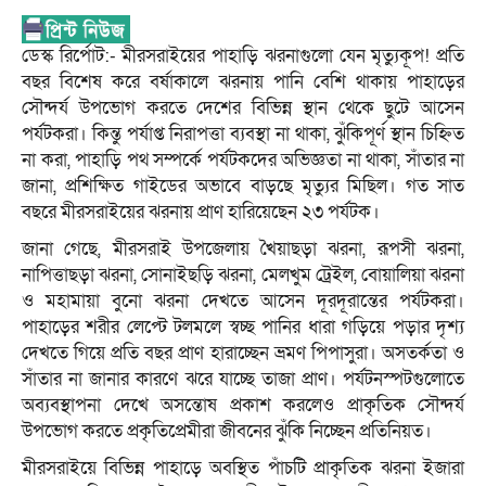
ডেস্ক রির্পোট:- মীরসরাইয়ের পাহাড়ি ঝরনাগুলো যেন মৃত্যুকূপ! প্রতি
বছর বিশেষ করে বর্ষাকালে ঝরনায় পানি বেশি থাকায় পাহাড়ের
সৌন্দর্য উপভোগ করতে দেশের বিভিন্ন স্থান থেকে ছুটে আসেন
পর্যটকরা। কিন্তু পর্যাপ্ত নিরাপত্তা ব্যবস্থা না থাকা, ঝুঁকিপূর্ণ স্থান চিহ্নিত
না করা, পাহাড়ি পথ সম্পর্কে পর্যটকদের অভিজ্ঞতা না থাকা, সাঁতার না
জানা, প্রশিক্ষিত গাইডের অভাবে বাড়ছে মৃত্যুর মিছিল। গত সাত
বছরে মীরসরাইয়ের ঝরনায় প্রাণ হারিয়েছেন ২৩ পর্যটক।
জানা গেছে, মীরসরাই উপজেলায় খৈয়াছড়া ঝরনা, রূপসী ঝরনা,
নাপিত্তাছড়া ঝরনা, সোনাইছড়ি ঝরনা, মেলখুম ট্রেইল, বোয়ালিয়া ঝরনা
ও মহামায়া বুনো ঝরনা দেখতে আসেন দূরদূরান্তের পর্যটকরা।
পাহাড়ের শরীর লেপ্টে টলমলে স্বচ্ছ পানির ধারা গড়িয়ে পড়ার দৃশ্য
দেখতে গিয়ে প্রতি বছর প্রাণ হারাচ্ছেন ভ্রমণ পিপাসুরা। অসতর্কতা ও
সাঁতার না জানার কারণে ঝরে যাচ্ছে তাজা প্রাণ। পর্যটনস্পটগুলোতে
অব্যবস্থাপনা দেখে অসন্তোষ প্রকাশ করলেও প্রাকৃতিক সৌন্দর্য
উপভোগ করতে প্রকৃতিপ্রেমীরা জীবনের ঝুঁকি নিচ্ছেন প্রতিনিয়ত।
মীরসরাইয়ে বিভিন্ন পাহাড়ে অবস্থিত পাঁচটি প্রাকৃতিক ঝরনা ইজারা