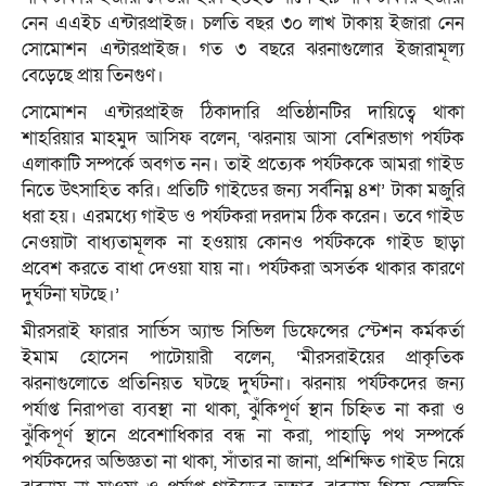
নেন এএইচ এন্টারপ্রাইজ। চলতি বছর ৩০ লাখ টাকায় ইজারা নেন
সোমোশন এন্টারপ্রাইজ। গত ৩ বছরে ঝরনাগুলোর ইজারামূল্য
বেড়েছে প্রায় তিনগুণ।
সোমোশন এন্টারপ্রাইজ ঠিকাদারি প্রতিষ্ঠানটির দায়িত্বে থাকা
শাহরিয়ার মাহমুদ আসিফ বলেন, ‘ঝরনায় আসা বেশিরভাগ পর্যটক
এলাকাটি সম্পর্কে অবগত নন। তাই প্রত্যেক পর্যটককে আমরা গাইড
নিতে উৎসাহিত করি। প্রতিটি গাইডের জন্য সর্বনিম্ন ৪শ’ টাকা মজুরি
ধরা হয়। এরমধ্যে গাইড ও পর্যটকরা দরদাম ঠিক করেন। তবে গাইড
নেওয়াটা বাধ্যতামূলক না হওয়ায় কোনও পর্যটককে গাইড ছাড়া
প্রবেশ করতে বাধা দেওয়া যায় না। পর্যটকরা অসর্তক থাকার কারণে
দুর্ঘটনা ঘটছে।’
মীরসরাই ফারার সার্ভিস অ্যান্ড সিভিল ডিফেন্সের স্টেশন কর্মকর্তা
ইমাম হোসেন পাটোয়ারী বলেন, ‘মীরসরাইয়ের প্রাকৃতিক
ঝরনাগুলোতে প্রতিনিয়ত ঘটছে দুর্ঘটনা। ঝরনায় পর্যটকদের জন্য
পর্যাপ্ত নিরাপত্তা ব্যবস্থা না থাকা, ঝুঁকিপূর্ণ স্থান চিহ্নিত না করা ও
ঝুঁকিপূর্ণ স্থানে প্রবেশাধিকার বন্ধ না করা, পাহাড়ি পথ সম্পর্কে
পর্যটকদের অভিজ্ঞতা না থাকা, সাঁতার না জানা, প্রশিক্ষিত গাইড নিয়ে