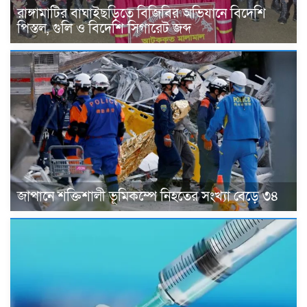
রাঙ্গামাটির বাঘাইছড়িতে বিজিবির অভিযানে বিদেশি
পিস্তল, গুলি ও বিদেশি সিগারেট জব্দ
জাপানে শক্তিশালী ভূমিকম্পে নিহতের সংখ্যা বেড়ে ৩৪