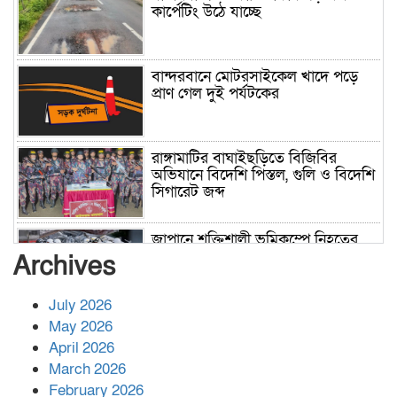
কার্পেটিং উঠে যাচ্ছে
বান্দরবানে মোটরসাইকেল খাদে পড়ে
প্রাণ গেল দুই পর্যটকের
রাঙ্গামাটির বাঘাইছড়িতে বিজিবির
অভিযানে বিদেশি পিস্তল, গুলি ও বিদেশি
সিগারেট জব্দ
জাপানে শক্তিশালী ভূমিকম্পে নিহতের
সংখ্যা বেড়ে ৩৪
Archives
July 2026
রাশিয়ায় ক্যানসারের ভ্যাকসিন রোগীর
May 2026
শরীরে কার্যকরভাবে কাজ করছে, দাবি
April 2026
বিজ্ঞানীর
March 2026
February 2026