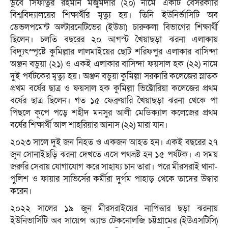
ডুবে সিফাতুর রহমান মজুমদার (২০) নামে একটি বেসরকারি
বিশ্ববিদ্যালয়ের শিক্ষার্থীর মৃত্যু হয়। তিনি ইউনির্ভাসিটি অব
ডেভলপমেন্ট অল্টারনেটিভের (ইউডা) চারুকলা বিভাগের শিক্ষার্থী
ছিলেন। চলতি বছরের ২০ আগস্ট খৈয়াছড়া ঝরনা এলাকায়
বিদ্যুৎস্পৃষ্টে কুমিল্লার লালমাইয়ের ছোট শরিফপুর এলাকার বাসিন্দা
অঞ্জন বড়ুয়া (২১) ও একই এলাকার বাসিন্দা ফয়সাল হক (২২) নামে
দুই পর্যটকের মৃত্যু হয়। অঞ্জন বড়ুয়া কুমিল্লা সরকারি কলেজের স্নাতক
প্রথম বর্ষের ছাত্র ও ফয়সাল হক কুমিল্লা ভিক্টোরিয়া কলেজের প্রথম
বর্ষের ছাত্র ছিলেন। গত ১৫ ফেব্রুয়ারি খৈয়াছড়া ঝরনা থেকে পা
পিছলে কূপে পড়ে শহীদ মনসুর আলী মেডিক্যাল কলেজের প্রথম
বর্ষের শিক্ষার্থী আল শাহরিয়ার আনাস (২২) মারা যান।
২০২৩ সালে দুই জন নিহত ও একজন আহত হন। একই বছরের ২৭
জুন সোনাইছড়ি ঝরনা দেখতে এসে পথভ্রষ্ট হন ১৫ পর্যটক। এ সময়
জরুরি সেবায় যোগাযোগ করে সাহায্য চান তারা। পরে মীরসরাই থানা-
পুলিশ ও ফায়ার সাভির্সের কর্মীরা দুর্গম পাহাড় থেকে তাদের উদ্ধার
করেন।
২০২২ সালের ১৯ জুন মীরসরাইয়ের নাপিত্তার ছড়া ঝরনায়
ইউনিভার্সিটি অব সায়েন্স অ্যান্ড টেকনোলজি চট্টগ্রামের (ইউএসটিসি)