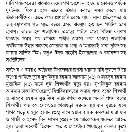
দাবি পর্যটকদের। ঝরনায় যাওয়া পথ ভালো না হওয়ায় কোনও পর্যটক
দুর্ঘটনায় শিকার হলে তাদের উদ্ধার করতে সময় লেগে যায়
উদ্ধারকর্মীদের। এতে করে প্রাণহানি বেড়ে যায়। নানা প্রতিকূলতা ও
অব্যবস্থাপনায় গত সাত বছরে এসব ঝরনায় ২৩ জন পর্যটক প্রাণ
হারান। আহত হন শতাধিক। এছাড়া গাইড ছাড়া বিভিন্ন ঝরনায়
যাওয়ার সময় পথ হারিয়ে গভীর জঙ্গলে চলে যাওয়া শতাধিক
পর্যটককে উদ্ধার করেছে জোরারগঞ্জ থানা ও মিরসরাই থানা পুলিশসহ
ফায়ার সার্ভিস টিম। তবুও টনক নড়েনি ইজারাদার ও বনবিভাগসহ
সংশ্লিষ্টদের।
সর্বশেষ এ বছর ৪ অক্টোবর উপজেলার রূপসী ঝরনায় ছবি তুলতে গিয়ে
কূপের পানিতে ডুবে মুশফিকুর রহমান আদনান (২১) ও মাহবুব রহমান
মুত্তাকিম (২১) নামে দুই শিক্ষার্থীর মৃত্যু হয়। মুশফিকুর রহমান
আদনান ঢাকা ইস্টওয়েস্ট বিশ্ববিদ্যালয়ের অনার্স প্রথম বর্ষের শিক্ষার্থী
ও মাহবুব রহমান মুত্তাকিম নারায়ণগঞ্জ কলেজে অনার্স প্রথম বর্ষের
শিক্ষার্থী। গত ২৭ সেপ্টেম্বর খৈয়াছড়া ঝরনায় ছয় জন ঘুরতে এসে
পাথর পড়ে মাহবুব হাসান (৩০) নামে ওয়ান ব্যাংক কর্মকর্তা মারা যান
ও গাজী আহমেদ বিন শামস (৩৫) নামে আরেকজন গুরুতর আহত
হন। তারা সহকর্মী ছিলেন। গত ৩ সেপ্টেম্বর খৈয়াছড়া ঝরনার কূপে