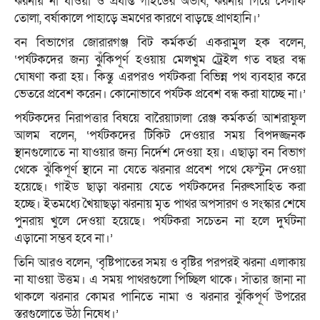
ঝরনায় না যাওয়া ও প্রর্যাপ্ত গাইডের অভাব, ঝরনায় গিয়ে সেলফি
তোলা, বর্ষাকালে পাহাড়ে ভ্রমণের কারণে বাড়ছে প্রাণহানি।’
বন বিভাগের জোরারগঞ্জ বিট কর্মকর্তা একরামুল হক বলেন,
‘পর্যটকদের জন্য ঝুঁকিপূর্ণ হওয়ায় মেলখুম ট্রেইল গত বছর বন্ধ
ঘোষণা করা হয়। কিন্তু এরপরও পর্যটকরা বিভিন্ন পথ ব্যবহার করে
ভেতরে প্রবেশ করেন। কোনোভাবে পর্যটক প্রবেশ বন্ধ করা যাচ্ছে না।’
পর্যটকদের নিরাপত্তার বিষয়ে বারৈয়াঢালা রেঞ্জ কর্মকর্তা আশরাফুল
আলম বলেন, ‘পর্যটকদের টিকিট দেওয়ার সময় বিপদজ্জনক
স্থানগুলোতে না যাওয়ার জন্য নির্দেশ দেওয়া হয়। এছাড়া বন বিভাগ
থেকে ঝুঁকিপূর্ণ স্থানে না যেতে ঝরনার প্রবেশ পথে ফেস্টুন দেওয়া
হয়েছে। গাইড ছাড়া ঝরনায় যেতে পর্যটকদের নিরুৎসাহিত করা
হচ্ছে। ইতমধ্যে খৈয়াছড়া ঝরনায় মৃত পাথর অপসারণ ও সংস্কার শেষে
পুনরায় খুলে দেওয়া হয়েছে। পর্যটকরা সচেতন না হলে দুর্ঘটনা
এড়ানো সম্ভব হবে না।’
তিনি আরও বলেন, ‘বৃষ্টিপাতের সময় ও বৃষ্টির পরপরই ঝরনা এলাকায়
না যাওয়া উত্তম। এ সময় পাথরগুলো পিচ্ছিল থাকে। সাঁতার জানা না
থাকলে ঝরনার কোমর পানিতে নামা ও ঝরনার ঝুঁকিপূর্ণ উপরের
স্তরগুলোতে উঠা নিষেধ।’