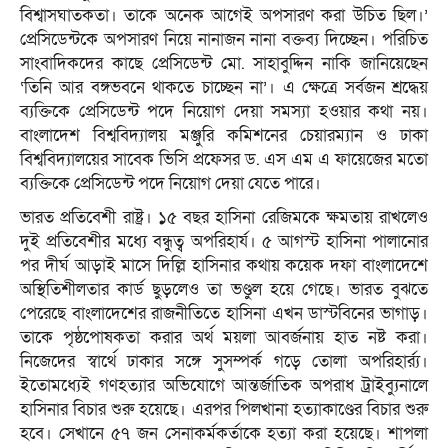
বিশ্বাসঘাতকতা। তাকে অনেক আগেই অপসারণ করা উচিত ছিল।’
প্রেসিডেন্টকে অপসারণ নিয়ে নানাজন নানা বক্তব্য দিচ্ছেন। পরিচিত
সাংবাদিকদের কাছে প্রেসিডেন্ট মো. সাহাবুদ্দিন নাকি জানিয়েছেন
‘তিনি আর বঙ্গভবনে থাকতে চাচ্ছেন না’। এ ক্ষেত্রে সর্বজন শ্রদ্ধেয়
ব্যক্তিকে প্রেসিডেন্ট পদে নিয়োগ দেয়া সমস্যা হওয়ার কথা নয়।
বাংলাদেশ বিশ্ববিদ্যালয় মঞ্জুরি কমিশনের চেয়ারম্যান ও ঢাকা
বিশ্ববিদ্যালয়ের সাবেক ভিসি প্রফেসর ড. এস এম এ ফায়েজের মতো
ব্যক্তিকে প্রেসিডেন্ট পদে নিয়োগ দেয়া যেতে পারে।
ভারত প্রতিবেশী রাষ্ট্র। ১৫ বছর হাসিনা রেজিমকে ক্ষমতায় রাখলেও
দুই প্রতিবেশীর মধ্যে বন্ধুত্ব অপরিহার্য। ৫ আগস্ট হাসিনা পালানোর
পর দীর্ঘ আড়াই মাসে দিল্লি হাসিনার কথায় কয়েক দফা বাংলাদেশে
অস্থিতিশীলতার কার্ড ছুড়লেও তা ভণ্ডুল হয়ে গেছে। ভারত বুঝতে
পেরেছে বাংলাদেশের রাজনীতিতে হাসিনা এখন ডাস্টবিনের ভাগাড়।
তাকে পৃষ্ঠপোষকতা করার অর্থ ময়লা আবর্জনায় হাত নষ্ট করা।
নিজেদের স্বার্থে ঢাকার সঙ্গে সুসম্পর্ক গড়ে তোলা অপরিহার্র্য।
ইতোমধ্যেই গণহত্যার অভিযোগে আন্তর্জাতিক অপরাধ ট্রাইব্যুনালে
হাসিনার বিচার শুরু হয়েছে। এরপর পিলখানা হত্যাকাণ্ডের বিচার শুরু
হবে। সেখানে ৫৭ জন সেনাকর্মকর্তাকে হত্যা করা হয়েছে। শাপলা