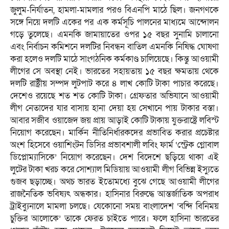
জুলুম-নির্যাতন, হামলা-মামলার পরও বিএনপি মাঠে ছিল। জনগণকে
সঙ্গে নিয়ে দলটি একের পর এক কর্মসূচি পালনের মাধ্যমে আন্দোলন
গড়ে তুলেছে। এমনকি জামায়াতের ওপর ১৫ বছর সুনামি চালানো
এবং নির্বাচন কমিশনে দলটির নিবন্ধন বাতিল এমনকি নিষিদ্ধ ঘোষণা
করা হলেও দলটি মাঠে সাংগঠনিক কর্মকাণ্ড চালিয়েছে। কিন্তু আওয়ামী
লীগের সে অবস্থা নেই। ভারতের সহায়তায় ১৫ বছর ক্ষমতায় থেকে
দলটি রাষ্ট্রীয় সম্পদ লুটপাট করে ৪ লাখ কোটি টাকা পাচার করেছে।
দেশেও রয়েছে শত শত কোটি টাকা। গ্রেফতার অভিযানে আওয়ামী
লীগ নেতাদের যার বাসায় হানা দেয়া হয় সেখানে পায় টাকার বস্তা।
আবার সজীব ওয়াজেদ জয় প্রায় আড়াই কোটি টাকায় যুক্তরাষ্ট্রে লবিস্ট
নিয়োগ করেছেন। মার্কিন নীতিনির্ধারকদের প্রভাবিত করার প্রচেষ্টার
অংশ হিসেবে ওয়াশিংটন ডিসির প্রভাবশালী লবিং ফার্ম ‘স্ট্রেক গ্লোবাল
ডিপ্লোম্যাসিকে’ নিয়োগ করেছেন। দেশ বিদেশে ছড়িয়ে থাকা এই
লুটের টাকা খরচ করে সোশ্যাল মিডিয়ায় আওয়ামী লীগ বিভিন্ন ইস্যুতে
গুজব ছড়াচ্ছে। অথচ ভারত ইতোমধ্যে বুঝে গেছে আওয়ামী লীগের
রাজনৈতিক ভবিষ্যৎ অন্ধকার। হাসিনার বিরুদ্ধে আন্তর্জাতিক অপরাধ
ট্রাইব্যুনালে মামলা চলছে। যেকোনো সময় বাংলাদেশ ‘বন্দি বিনিময়
চুক্তির আলোকে’ তাকে ফেরত চাইতে পারে। ফলে হাসিনা ভারতের