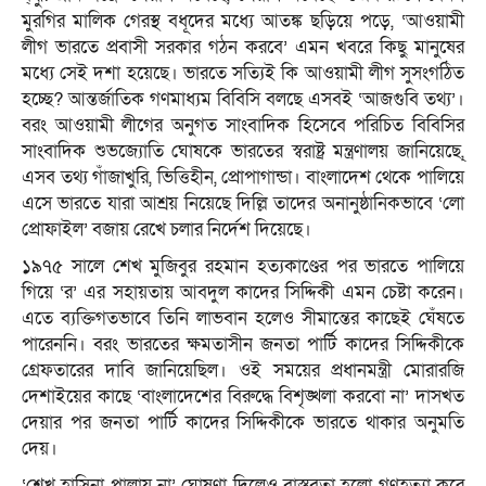
মুরগির মালিক গেরস্থ বধূদের মধ্যে আতঙ্ক ছড়িয়ে পড়ে, ‘আওয়ামী
লীগ ভারতে প্রবাসী সরকার গঠন করবে’ এমন খবরে কিছু মানুষের
মধ্যে সেই দশা হয়েছে। ভারতে সত্যিই কি আওয়ামী লীগ সুসংগঠিত
হচ্ছে? আন্তর্জাতিক গণমাধ্যম বিবিসি বলছে এসবই ‘আজগুবি তথ্য’।
বরং আওয়ামী লীগের অনুগত সাংবাদিক হিসেবে পরিচিত বিবিসির
সাংবাদিক শুভজ্যোতি ঘোষকে ভারতের স্বরাষ্ট্র মন্ত্রণালয় জানিয়েছে,্
এসব তথ্য গাঁজাখুরি, ভিত্তিহীন, প্রোপাগান্ডা। বাংলাদেশ থেকে পালিয়ে
এসে ভারতে যারা আশ্রয় নিয়েছে দিল্লি তাদের অনানুষ্ঠানিকভাবে ‘লো
প্রোফাইল’ বজায় রেখে চলার নির্দেশ দিয়েছে।
১৯৭৫ সালে শেখ মুজিবুর রহমান হত্যকাণ্ডের পর ভারতে পালিয়ে
গিয়ে ‘র’ এর সহায়তায় আবদুল কাদের সিদ্দিকী এমন চেষ্টা করেন।
এতে ব্যক্তিগতভাবে তিনি লাভবান হলেও সীমান্তের কাছেই ঘেঁষতে
পারেননি। বরং ভারতের ক্ষমতাসীন জনতা পার্টি কাদের সিদ্দিকীকে
গ্রেফতারের দাবি জানিয়েছিল। ওই সময়ের প্রধানমন্ত্রী মোরারজি
দেশাইয়ের কাছে ‘বাংলাদেশের বিরুদ্ধে বিশৃঙ্খলা করবো না’ দাসখত
দেয়ার পর জনতা পার্টি কাদের সিদ্দিকীকে ভারতে থাকার অনুমতি
দেয়।
‘শেখ হাসিনা পালায় না’ ঘোষণা দিলেও বাস্তবতা হলো গণহত্যা করে