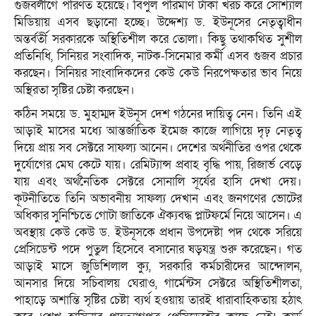
গুজবলীগে পরিণত হয়েছে। বিপুল পরিমাণ টাকা খরচ করে সোশ্যাল
মিডিয়ায় এসব ছড়ানো হচ্ছে। উদ্দেশ্য ড. ইউনূসের নেতৃত্বাধীন
অন্তর্বর্তী সরকারকে অস্থিতিশীল করে তোলা। কিছু তথাকথিত সুশীল
প্রতিনিধি, সিনিয়র সংবাদিক, নাটক-সিনেমার কর্মী এসব গুজব প্রচার
করছেন। সিনিয়র সাংবাদিকদের কেউ কেউ নিরপেক্ষতার ভাব নিয়ে
অস্থিরতা সৃষ্টির চেষ্টা করছেন।
কঠিন সময়ে ড. মুহাম্মদ ইউনূস দেশ গঠনের দায়িত্ব নেন। তিনি এই
আড়াই মাসের মধ্যে আন্তর্জাতিক ইমেজ কাজে লাগিয়ে দৃঢ় নেতৃত্ব
দিয়ে প্রায় সব সেক্টরে সাফল্য আনেন। দেশের অর্থনীতির ওপর থেকে
দুর্যোগের মেঘ কেটে যায়। রেমিট্যান্স প্রবাহ বৃদ্ধি পায়, রিজার্ভ বেড়ে
যায় এবং অর্থনৈতিক সেক্টরে সোনালি সূর্যের হাসি দেখা দেয়।
কূটনীতিতে তিনি অভাবনীয় সাফল্য দেখান এবং জনগণের ভোটের
অধিকার সুনিশ্চিতে গোটা জাতিকে ঐক্যবদ্ধ প্লাটফর্মে নিয়ে আসেন। এ
অবস্থায় কেউ কেউ ড. ইউনূসকে প্রধান উপদেষ্টা পদ থেকে সরিয়ে
প্রেসিডেন্ট পদে পুতুল হিসেবে বসানোর ষড়যন্ত্র শুরু করেছেন। গত
আড়াই মাসে জুডিশিলাল ক্যু, সরকারি কর্মচারীদের আন্দোলন,
আনসার দিয়ে সচিবালয় ঘেরাও, গার্মেন্টস সেক্টরে অস্থিতিশীলতা,
পাহাড়ে অশান্তি সৃষ্টির চেষ্টা ব্যর্থ হওয়ায় তারই ধারাবাহিকতায় হঠাৎ