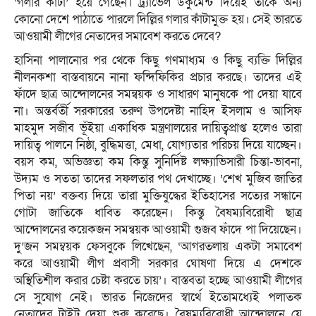
‘গলার কাঁটা’ হয়ে গেছেন। ট্র্যাভেল ডকুমেন্ট দিয়েই তাকে অন্য
কোনো দেশে পাঠাতে পারলে দিল্লির গলার কাঁটামুক্ত হয়। সেই ভারতে
আওয়ামী লীগের নেতাদের সমাবেশ করতে দেবে?
হাসিনা পালানোর পর থেকে কিছু গণমাধ্যম ও কিছু ব্যক্তি দিল্লির
নীলনকশা বাস্তবায়নে নানা ফন্দিফিকির প্রচার করছে। তাদের এই
ফাঁদে ছাত্র আন্দোলনের সমন্বয়ক ও সাধারণ মানুষকে পা দেয়া যাবে
না। অন্তর্বর্তী সরকারের তরুণ উপদেষ্টা নাহিদ ইসলাম ও আসিফ
মাহমুদ সজীব ভূঁইয়া একাধিক মন্ত্রণালয়ের দায়িত্বপ্রাপ্ত হলেও তারা
দায়িত্ব পালনে নিষ্ঠা, বুদ্ধিমত্তা, মেধা, যোগ্যতার পরিচয় দিয়ে যাচ্ছেন।
বয়স কম, অভিজ্ঞতা কম কিন্তু সুনির্দিষ্ট লক্ষ্যাভিসারী চিন্তা-ভাবনা,
উদ্যম ও সততা তাদের সফলতার পথ দেখাচ্ছে। ‘শেখ মুজিব জাতির
পিতা নয়’ বক্তব্য দিয়ে তারা মুক্তিযুদ্ধের ইতিহাসের সত্যের সন্ধানে
গোটা জাতিকে ধাবিত করেছেন। কিন্তু বৈষম্যবিরোধী ছাত্র
আন্দোলনের কয়েকজন সমন্বয়ক আওয়ামী গুজব ফাঁদে পা দিয়েছেন।
দু’জন সমম্বয়ক ফেসবুকে লিখেছেন, ‘আগরতলায় একটা সমাবেশ
করে আওয়ামী লীগ প্রবাসী সরকার ঘোষণা দিয়ে এ দেশকে
অস্থিতিশীল করার চেষ্টা করতে চায়’। বাস্তবতা হচ্ছে আওয়ামী লীগের
সে সুযোগ নেই। ভারত নিজেদের স্বার্থে ইতোমধ্যেই পলাতক
নেতাদের টাইট দেয়া শুরু করেছে। বৈষম্যবিরোধী আন্দোলনে যে