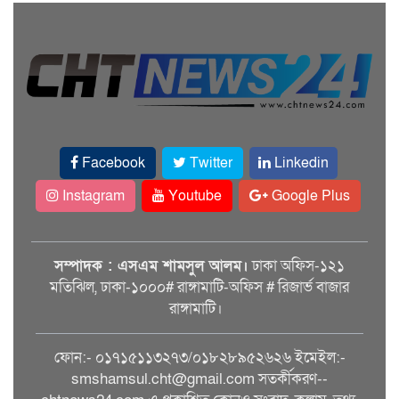
Facebook
Twitter
Linkedin
Instagram
Youtube
Google Plus
সম্পাদক : এসএম শামসুল আলম।
ঢাকা অফিস-১২১
মতিঝিল, ঢাকা-১০০০# রাঙ্গামাটি-অফিস # রিজার্ভ বাজার
রাঙ্গামাটি।
ফোন:- ০১৭১৫১১৩২৭৩/০১৮২৮৯৫২৬২৬ ইমেইল:-
smshamsul.cht@gmail.com সতর্কীকরণ--