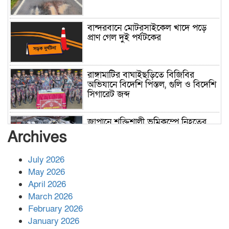
বান্দরবানে মোটরসাইকেল খাদে পড়ে
প্রাণ গেল দুই পর্যটকের
রাঙ্গামাটির বাঘাইছড়িতে বিজিবির
অভিযানে বিদেশি পিস্তল, গুলি ও বিদেশি
সিগারেট জব্দ
জাপানে শক্তিশালী ভূমিকম্পে নিহতের
সংখ্যা বেড়ে ৩৪
Archives
July 2026
রাশিয়ায় ক্যানসারের ভ্যাকসিন রোগীর
May 2026
শরীরে কার্যকরভাবে কাজ করছে, দাবি
April 2026
বিজ্ঞানীর
March 2026
February 2026
কাপ্তাই প্রেস ক্লাবের সভাপতি মাহফুজ,
January 2026
সম্পাদক রিপন মারমা নির্বাচিত