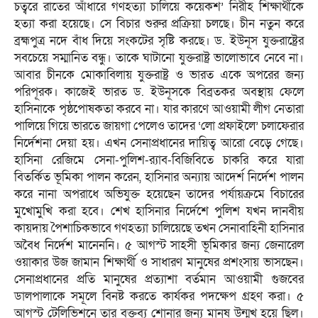
চত্বরে রাতের আঁধারে গণহত্যা চালিয়ে কয়েকশ’ নিরীহ শিক্ষার্থীকে
হত্যা করা হয়েছে। সে বিচার শুরুর প্রক্রিয়া চলছে। চীন নতুন করে
ব্রহ্মপুত্র নদে বাঁধ দিয়ে সংকটের সৃষ্টি করছে। ড. ইউনূস যুক্তরাষ্ট্রের
সবচেয়ে সম্মানিত বন্ধু। তাকে ঘাটানো যুক্তরাষ্ট্র ভালোভাবে নেবে না।
আবার চীনকে মোকাবিলায় যুক্তরাষ্ট্র ও ভারত একে অপরের জন্য
পরিপূরক। কাজেই ভারত ড. ইউনূসকে বিব্রতকর অবস্থায় ফেলে
হাসিনাকে পৃষ্ঠপোষকতা করবে না। যার কারণে আওয়ামী লীগ নেতারা
পালিয়ে গিয়ে ভারতে জায়গা পেলেও তাদের ‘লো প্রফাইলে’ চলাফেরার
নির্দেশনা দেয়া হয়। এখন সেনাপ্রধানের দায়িত্ব আরো বেড়ে গেছে।
হাসিনা রেজিমে সেনা-পুলিশ-র‌্যাব-বিজিবিতে চাকরি করে যারা
বিতর্কিত ভূমিকা পালন করেন, হাসিনার অন্যায় আদের্শ নির্দেশ পালন
করে নানা অপরাধে অভিযুক্ত হয়েছেন তাদের পর্যায়ক্রমে বিচারের
মুখোমুখি করা হবে। শেখ হাসিনার নির্দেশে পুলিশ যখন দানবীয়
কায়দায় পৈশাচিকভাবে গণহত্যা চালিয়েছে তখন সেনাবাহিনী হাসিনার
অবৈধ নির্দেশ মানেননি। ৫ আগস্ট সাহসী ভূমিকার জন্য জেনারেল
ওয়াকার উজ জামান শিক্ষার্থী ও সাধারণ মানুষের প্রশংসায় ভাসছেন।
সেনাপ্রধানের প্রতি মানুষের প্রত্যাশা বর্তমান আওয়ামী গুজবের
ডালপালাকে সমূলে বিনষ্ট করতে কার্যকর পদক্ষেপ গ্রহণ করা। ৫
আগস্ট টেলিভিশনে তার বক্তব্য শোনার জন্য মানুষ উন্মুখ হয়ে ছিল।