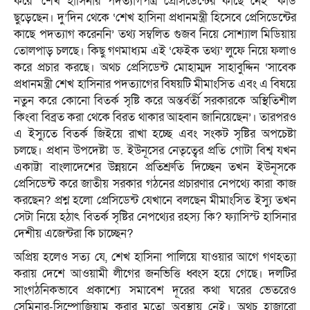
করে ‘শেখ হাসিনার পদত্যাগপত্র প্রেসিডেন্টের কাছে নেই’ কার্ড
ছুড়েছেন। দু’দিন থেকে ‘শেখ হাসিনা প্রধানমন্ত্রী হিসেবে প্রেসিডেন্টের
কাছে পদত্যাগ করেননি’ তথ্য সম্বলিত গুজব নিয়ে সোশ্যাল মিডিয়ায়
তোলপাড় চলছে। কিছু গণমাধ্যম এই ‘ফেইক তথ্য’ লুফে নিয়ে ফলাও
করে প্রচার করছে। অথচ প্রেসিডেন্ট মোহাম্মদ সাহাবুদ্দিন ‘সাবেক
প্রধানমন্ত্রী শেখ হাসিনার পদত্যাগের বিষয়টি মীমাংসিত এবং এ বিষয়ে
নতুন করে কোনো বিতর্ক সৃষ্টি করে অন্তর্বর্তী সরকারকে অস্থিতিশীল
কিংবা বিব্রত করা থেকে বিরত থাকার আহ্বান জানিয়েছেন’। তারপরও
এ ইস্যুতে বিতর্ক জিইয়ে রাখা হচ্ছে এবং সংকট সৃষ্টির অপচেষ্টা
চলছে। প্রধান উপদেষ্টা ড. ইউনূসের নেতৃত্বের প্রতি গোটা বিশ্ব যখন
একাট্টা বাংলাদেশের উন্নয়নে প্রতিশ্রুতি দিচ্ছেন তখন ইউনূসকে
প্রেসিডেন্ট করে জাতীয় সরকার গঠনের প্রচারণার নেপথ্যে কারা কাজ
করছেন? প্রশ্ন হলো প্রেসিডেন্ট যেখানে বলছেন মীমাংসিত ইস্যু তখন
সেটা নিয়ে হঠাৎ বিতর্ক সৃষ্টির নেপথ্যের রহস্য কি? ফ্যাসিস্ট হাসিনার
দেশীয় এজেন্টরা কি চাচ্ছেন?
অপ্রিয় হলেও সত্য যে, শেখ হাসিনা পালিয়ে যাওয়ার আগে গণহত্যা
করায় দেশে আওয়ামী লীগের জনভিত্তি ধ্বংস হয়ে গেছে। দলটির
সাংগঠনিকভাবে প্রকাশ্যে সমাবেশ দূরের কথা ঘরের ভেতরেও
সেমিনার-সিম্পোজিয়াম করার মতো অবস্থায় নেই। অথচ হাজারো