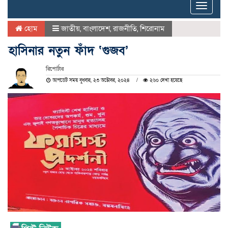
Toggle
naviga
হোম
জাতীয়
,
বাংলাদেশ
,
রাজনীতি
,
শিরোনাম
হাসিনার নতুন ফাঁদ ‘গুজব’
রিপোর্টার
আপডেট সময় বুধবার, ২৩ অক্টোবর, ২০২৪
২৬০ দেখা হয়েছে