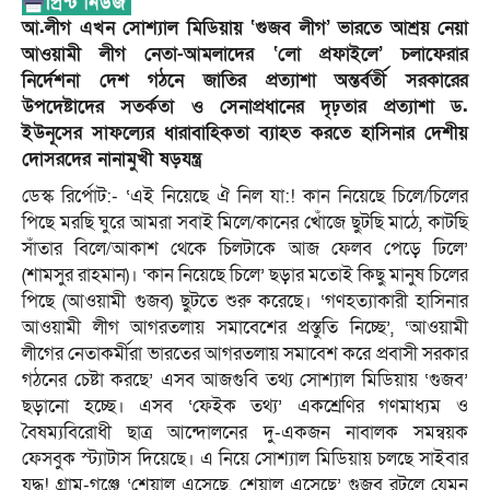
আ.লীগ এখন সোশ্যাল মিডিয়ায় ‘গুজব লীগ’ ভারতে আশ্রয় নেয়া
আওয়ামী লীগ নেতা-আমলাদের ‘লো প্রফাইলে’ চলাফেরার
নির্দেশনা দেশ গঠনে জাতির প্রত্যাশা অন্তর্বর্তী সরকারের
উপদেষ্টাদের সতর্কতা ও সেনাপ্রধানের দৃঢ়তার প্রত্যাশা ড.
ইউনূসের সাফল্যের ধারাবাহিকতা ব্যাহত করতে হাসিনার দেশীয়
দোসরদের নানামুখী ষড়যন্ত্র
ডেস্ক রির্পোট:- ‘এই নিয়েছে ঐ নিল যা:! কান নিয়েছে চিলে/চিলের
পিছে মরছি ঘুরে আমরা সবাই মিলে/কানের খোঁজে ছুটছি মাঠে, কাটছি
সাঁতার বিলে/আকাশ থেকে চিলটাকে আজ ফেলব পেড়ে ঢিলে’
(শামসুর রাহমান)। ‘কান নিয়েছে চিলে’ ছড়ার মতোই কিছু মানুষ চিলের
পিছে (আওয়ামী গুজব) ছুটতে শুরু করেছে। ‘গণহত্যাকারী হাসিনার
আওয়ামী লীগ আগরতলায় সমাবেশের প্রস্তুতি নিচ্ছে’, ‘আওয়ামী
লীগের নেতাকর্মীরা ভারতের আগরতলায় সমাবেশ করে প্রবাসী সরকার
গঠনের চেষ্টা করছে’ এসব আজগুবি তথ্য সোশ্যাল মিডিয়ায় ‘গুজব’
ছড়ানো হচ্ছে। এসব ‘ফেইক তথ্য’ একশ্রেণির গণমাধ্যম ও
বৈষম্যবিরোধী ছাত্র আন্দোলনের দু-একজন নাবালক সমন্বয়ক
ফেসবুক স্ট্যাটাস দিয়েছে। এ নিয়ে সোশ্যাল মিডিয়ায় চলছে সাইবার
য্দ্ধু! গ্রাম-গঞ্জে ‘শেয়াল এসেছে, শেয়াল এসেছে’ গুজব রটলে যেমন