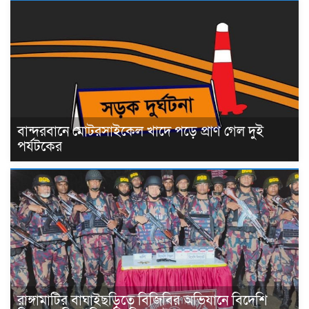
বান্দরবানে মোটরসাইকেল খাদে পড়ে প্রাণ গেল দুই
পর্যটকের
রাঙ্গামাটির বাঘাইছড়িতে বিজিবির অভিযানে বিদেশি