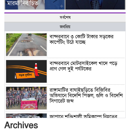
মারমা নির্বাচিত
সর্বশেষ
জনপ্রিয়
বান্দরবানে ৩ কোটি টাকার সড়কের
কার্পেটিং উঠে যাচ্ছে
বান্দরবানে মোটরসাইকেল খাদে পড়ে
প্রাণ গেল দুই পর্যটকের
রাঙ্গামাটির বাঘাইছড়িতে বিজিবির
অভিযানে বিদেশি পিস্তল, গুলি ও বিদেশি
সিগারেট জব্দ
জাপানে শক্তিশালী ভূমিকম্পে নিহতের
সংখ্যা বেড়ে ৩৪
Archives