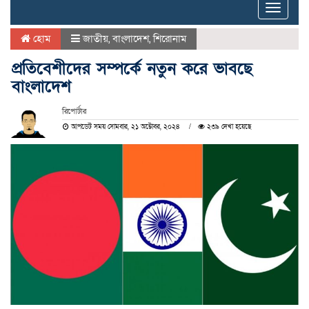
Toggle
naviga
হোম
জাতীয়
,
বাংলাদেশ
,
শিরোনাম
প্রতিবেশীদের সম্পর্কে নতুন করে ভাবছে
বাংলাদেশ
রিপোর্টার
আপডেট সময় সোমবার, ২১ অক্টোবর, ২০২৪
২৩৯ দেখা হয়েছে