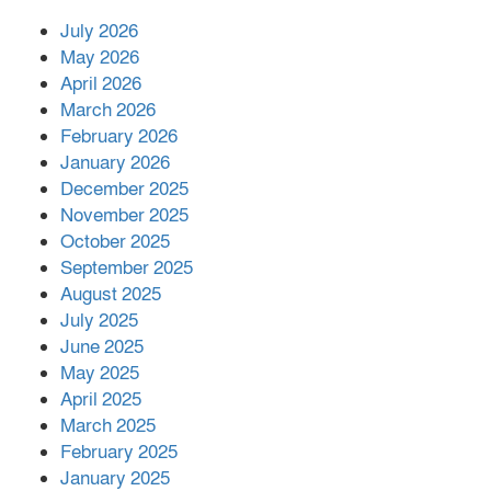
July 2026
রাশিয়ায় ক্যানসারের ভ্যাকসিন রোগীর
May 2026
শরীরে কার্যকরভাবে কাজ করছে, দাবি
April 2026
বিজ্ঞানীর
March 2026
February 2026
কাপ্তাই প্রেস ক্লাবের সভাপতি মাহফুজ,
January 2026
সম্পাদক রিপন মারমা নির্বাচিত
December 2025
November 2025
October 2025
মালয়েশিয়ার প্রধানমন্ত্রীকে চিঠি দেয়ার
September 2025
পর ফোন তারেক রহমানের,গ্যাস সঙ্কট
মোকাবিলায় সহায়তার আশ্বাস
August 2025
July 2025
June 2025
২২১ কোটি টাকা বেড়েছে রেলের আয়,
কীভাবে?
May 2025
April 2025
March 2025
এক বিলিয়ন ডলার বিনিয়োগ হবে
February 2025
আনোয়ারায়
January 2025