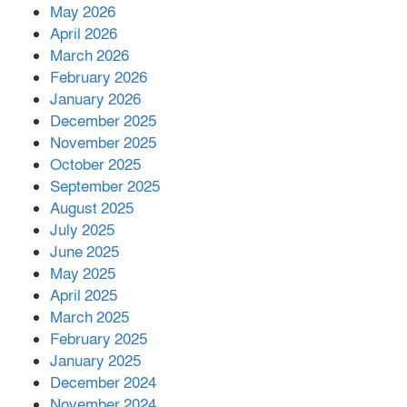
রাশিয়ায় ক্যানসারের ভ্যাকসিন রোগীর
May 2026
শরীরে কার্যকরভাবে কাজ করছে, দাবি
April 2026
বিজ্ঞানীর
March 2026
February 2026
কাপ্তাই প্রেস ক্লাবের সভাপতি মাহফুজ,
January 2026
সম্পাদক রিপন মারমা নির্বাচিত
December 2025
November 2025
October 2025
মালয়েশিয়ার প্রধানমন্ত্রীকে চিঠি দেয়ার
September 2025
পর ফোন তারেক রহমানের,গ্যাস সঙ্কট
মোকাবিলায় সহায়তার আশ্বাস
August 2025
July 2025
June 2025
২২১ কোটি টাকা বেড়েছে রেলের আয়,
কীভাবে?
May 2025
April 2025
March 2025
এক বিলিয়ন ডলার বিনিয়োগ হবে
February 2025
আনোয়ারায়
January 2025
December 2024
November 2024