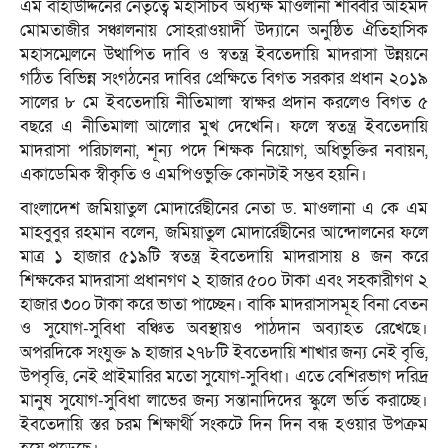
এম বাহাউদ্দিনের নেতৃত্বে মহাসচিব অধ্যক্ষ মাওলানা শাব্বীর আহমদ
মোমতাজীর সঞ্চালনায় সোহরাওয়ার্দী উদ্যানে অনুষ্ঠিত ঐতিহাসিক
মহাসম্মেলনে উত্থাপিত দাবি ও স্বতন্ত্র ইবতেদায়ি মাদরাসা উন্নয়নে
গঠিত বিভিন্ন সংগঠনের দাবির প্রেক্ষিতে বিগত সরকার প্রধান ২০১৯
সালের ৮ মে ইবতেদায়ি নীতিমালা স্বাক্ষর প্রদান করলেও বিগত ৫
বছরে এ নীতিমালা আলোর মুখ দেখেনি। ফলে স্বতন্ত্র ইবতেদায়ি
মাদরাসা পরিচালনা, শূন্য পদে শিক্ষক নিয়োগ, অধিভুক্তির নবায়ন,
একাডেমিক স্বীকৃতি ও এমপিওভুক্তি কোনটাই সম্ভব হয়নি।
বাংলাদেশ জমিয়াতুল মোদার্রেছীনের নেতা ড. মাওলানা এ কে এম
মাহবুবুর রহমান বলেন, জমিয়াতুল মোদার্রেছীনের আন্দোলনের ফলে
মাত্র ১ হাজার ৫১৯টি স্বতন্ত্র ইবতেদায়ি মাদরাসায় ৪ জন করে
শিক্ষকের মাদরাসা প্রধানগণ ২ হাজার ৫০০ টাকা এবং সহকারীগণ ২
হাজার ৩০০ টাকা করে ভাতা পাচ্ছেন। বাকি মাদরাসাসমূহ বিনা বেতন
ও সুযোগ-সুবিধা বঞ্চিত অবস্থায়ও পাঠদান অব্যাহত রেখেছে।
অপরদিকে সংযুক্ত ৯ হাজার ২৭৮টি ইবতেদায়ি শাখার জন্য নেই বৃত্তি,
উপবৃত্তি, নেই প্রাইমারির মতো সুযোগ-সুবিধা। এতে বেশিরভাগ দরিদ্র
মানুষ সুযোগ-সুবিধা লাভের জন্য সন্তানাদিদের স্কুলে ভর্তি করাচ্ছে।
ইবতেদায়ি স্তর চরম শিক্ষার্থী সংকটে দিন দিন বন্ধ হওয়ার উপক্রম