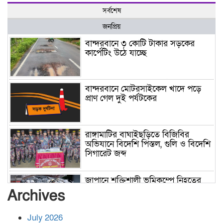
সর্বশেষ
জনপ্রিয়
বান্দরবানে ৩ কোটি টাকার সড়কের
কার্পেটিং উঠে যাচ্ছে
বান্দরবানে মোটরসাইকেল খাদে পড়ে
প্রাণ গেল দুই পর্যটকের
রাঙ্গামাটির বাঘাইছড়িতে বিজিবির
অভিযানে বিদেশি পিস্তল, গুলি ও বিদেশি
সিগারেট জব্দ
জাপানে শক্তিশালী ভূমিকম্পে নিহতের
সংখ্যা বেড়ে ৩৪
Archives
July 2026