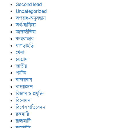
Second lead
Uncategorized
অপরাধ-অনুসন্ধান
অর্থ-বানিজ্য
আন্তর্জাতিক
কক্সবাজার
খাগড়াছড়ি
খেলা
চট্রগ্রাম
জাতীয়
পর্যটন
বান্দরবান
বাংলাদেশ
বিজ্ঞান ও প্রযুক্তি
বিনোদন
বিশেষ প্রতিবেদন
রকমারি
রাঙ্গামাটি
রাজনীতি