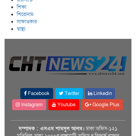
শিক্ষা
শিরোনাম
সাক্ষাতকার
স্বাস্থ্য
Facebook
Twitter
Linkedin
Instagram
Youtube
Google Plus
সম্পাদক : এসএম শামসুল আলম।
ঢাকা অফিস-১২১
মতিঝিল, ঢাকা-১০০০# রাঙ্গামাটি-অফিস # রিজার্ভ বাজার