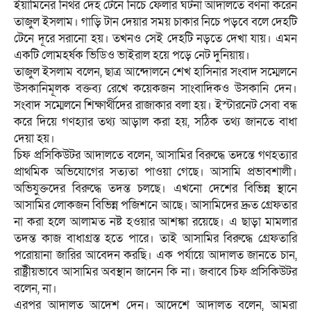
ইয়ামিনের নিথর দেহ টেনে নিচে ফেলার ঘটনা আদালতে বর্ণনা করেন
তাজুল ইসলাম। গাড়ি টান দেয়ার সময় চাকার নিচে পড়বে বলে দেহটি
টেনে দূরে সরানো হয়। তখনও সেই দেহটি নড়তে দেখা যায়। এমন
একটি লোমহর্ষক ভিডিও ভাইরাল হয়ে পড়ে নেট দুনিয়ায়।
তাজুল ইসলাম বলেন, ছাত্র আন্দোলনে শেখ হাসিনার সংবাদ সম্মেলনে
উসকানিমূলক বক্তব্য রেখে কয়েকজন সাংবাদিকও উসকানি দেন।
সংবাদ সম্মেলনে শিক্ষার্থীদের রাজাকার বলা হয়। ইস্টারনেট সেবা বন্ধ
করে দিয়ে গণহ্যার তথ্য আড়াল করা হয়, সঠিক তথ্য জানতে বাধা
দেয়া হয়।
চিফ প্রসিকিউটর আদালতে বলেন, আসামির বিরুদ্ধে তদন্তে গণহত্যার
প্রাথমিক অভিযোগের সত্যতা পাওয়া গেছে। আসামি প্রভাবশালী।
অভিযুক্তদের বিরুদ্ধে তদন্ত চলছে। এখনো দেশের বিভিন্ন স্থানে
আসামির লোকজন বিভিন্ন পজিশনে আছে। আসামিদের দ্রুত গ্রেফতার
না করা হলে আলামত নষ্ট হওয়ার আশঙ্কা রয়েছে। এ ছাড়া মামলার
তদন্ত কাজ বাধাগ্রস্ত হতে পারে। তাই আসামির বিরুদ্ধে গ্রেফতারি
পরোয়ানা জারির আবেদন করছি। এক পর্যায়ে আদালত জানতে চান,
রাষ্ট্রীয়ভাবে আসামির অবস্থান জানেন কি না। জবাবে চিফ প্রসিকিউটর
বলেন, না।
এরপর আদালত আদেশ দেন। আদেশে আদালত বলেন, আমরা