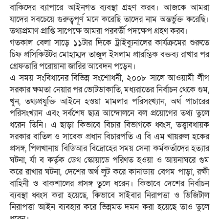
বাকিদের ব্যাপারে আইনগত ব্যবস্থা গ্রহণ করব। আজকে আমরা
যাদের সবচেয়ে গুরুত্বপূর্ণ মনে করেছি তাদের নাম অন্তর্ভুক্ত করেছি।
তথ্যপ্রমাণ প্রাপ্তি সাপেক্ষে আমরা পরবর্তী পদক্ষেপ গ্রহণ করব।
গতকাল বেলা সাড়ে ১১টার দিকে ট্রাইব্যুনালের কার্যক্রমের শুরুতে
চিফ প্রসিকিউটর মোহাম্মদ তাজুল ইসলাম প্রারম্ভিক বক্তব্য রাখার পর
গ্রেফতারি পরোয়ানা জারির আবেদন পড়েন।
এ সময় সংবিধানের বিভিন্ন সংশোধনী, ২০০৮ সালে আওয়ামী লীগ
সরকার ক্ষমতা নেয়ার পর ভোটডাকাতি, মধ্যরাতের নির্বাচন থেকে গুম,
খুন, তথ্যপ্রযুক্তি আইনে হওয়া মামলার পরিসংখ্যান, অর্থ পাচারের
পরিসংখ্যান এবং সর্বশেষ ছাত্র আন্দোলনে বল প্রয়োগের তথ্য তুলে
ধরেন তিনি। এ ছাড়া কিভাবে বিচার বিভাগকে ধ্বংস, তত্ত্বাবধায়ক
সরকার বাতিল ও সাবেক প্রধান বিচারপতি এ বি এম খায়রুল হকের
প্রসঙ্গ, পিলখানায় বিডিআর বিদ্রোহের সময় সেনা কর্মকর্তাদের হত্যার
ঘটনা, র্যা ব কর্তৃক ডেথ স্কোয়াডে পরিণত হওয়া ও আয়নাঘরে গুম
করে রাখার ঘটনা, দেশের অর্থ লুট করে কানাডায় বেগম পাড়া, রক্ষী
বাহিনী ও বাকশালের প্রসঙ্গ তুলে ধরেন। কিভাবে দেশের নির্বাচন
ব্যবস্থা ধ্বংস করা হয়েছে, কিভাবে সাইবার নিরাপত্তা ও ডিজিটাল
নিরাপত্তা আইন ব্যবহার করে ভিন্নমত দমন করা হয়েছে তাও তুলে
ধরেন।