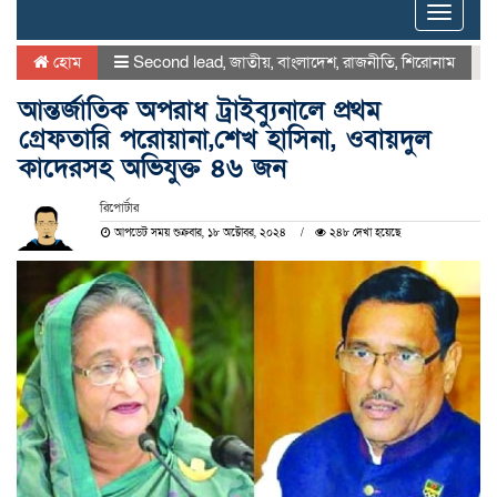
Toggle
naviga
হোম
Second lead
,
জাতীয়
,
বাংলাদেশ
,
রাজনীতি
,
শিরোনাম
আন্তর্জাতিক অপরাধ ট্রাইব্যুনালে প্রথম
গ্রেফতারি পরোয়ানা,শেখ হাসিনা, ওবায়দুল
কাদেরসহ অভিযুক্ত ৪৬ জন
রিপোর্টার
আপডেট সময় শুক্রবার, ১৮ অক্টোবর, ২০২৪
২৪৮ দেখা হয়েছে