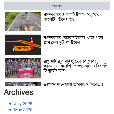
জনপ্রিয়
বান্দরবানে ৩ কোটি টাকার সড়কের
কার্পেটিং উঠে যাচ্ছে
বান্দরবানে মোটরসাইকেল খাদে পড়ে
প্রাণ গেল দুই পর্যটকের
রাঙ্গামাটির বাঘাইছড়িতে বিজিবির
অভিযানে বিদেশি পিস্তল, গুলি ও বিদেশি
সিগারেট জব্দ
জাপানে শক্তিশালী ভূমিকম্পে নিহতের
সংখ্যা বেড়ে ৩৪
Archives
July 2026
রাশিয়ায় ক্যানসারের ভ্যাকসিন রোগীর
May 2026
শরীরে কার্যকরভাবে কাজ করছে, দাবি