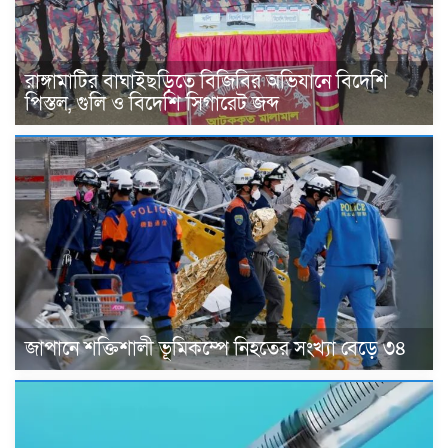
রাঙ্গামাটির বাঘাইছড়িতে বিজিবির অভিযানে বিদেশি
পিস্তল, গুলি ও বিদেশি সিগারেট জব্দ
জাপানে শক্তিশালী ভূমিকম্পে নিহতের সংখ্যা বেড়ে ৩৪