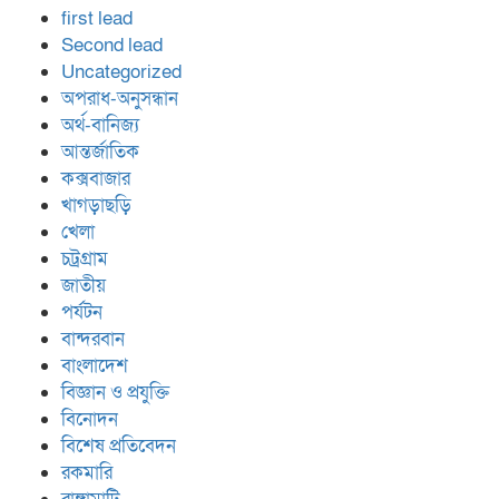
first lead
Second lead
Uncategorized
অপরাধ-অনুসন্ধান
অর্থ-বানিজ্য
আন্তর্জাতিক
কক্সবাজার
খাগড়াছড়ি
খেলা
চট্রগ্রাম
জাতীয়
পর্যটন
বান্দরবান
বাংলাদেশ
বিজ্ঞান ও প্রযুক্তি
বিনোদন
বিশেষ প্রতিবেদন
রকমারি