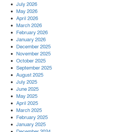
July 2026
রাশিয়ায় ক্যানসারের ভ্যাকসিন রোগীর
May 2026
শরীরে কার্যকরভাবে কাজ করছে, দাবি
April 2026
বিজ্ঞানীর
March 2026
February 2026
কাপ্তাই প্রেস ক্লাবের সভাপতি মাহফুজ,
January 2026
সম্পাদক রিপন মারমা নির্বাচিত
December 2025
November 2025
October 2025
মালয়েশিয়ার প্রধানমন্ত্রীকে চিঠি দেয়ার
September 2025
পর ফোন তারেক রহমানের,গ্যাস সঙ্কট
মোকাবিলায় সহায়তার আশ্বাস
August 2025
July 2025
June 2025
২২১ কোটি টাকা বেড়েছে রেলের আয়,
কীভাবে?
May 2025
April 2025
March 2025
এক বিলিয়ন ডলার বিনিয়োগ হবে
February 2025
আনোয়ারায়
January 2025
December 2024