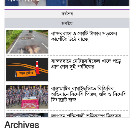
সর্বশেষ
জনপ্রিয়
বান্দরবানে ৩ কোটি টাকার সড়কের
কার্পেটিং উঠে যাচ্ছে
বান্দরবানে মোটরসাইকেল খাদে পড়ে
প্রাণ গেল দুই পর্যটকের
রাঙ্গামাটির বাঘাইছড়িতে বিজিবির
অভিযানে বিদেশি পিস্তল, গুলি ও বিদেশি
সিগারেট জব্দ
জাপানে শক্তিশালী ভূমিকম্পে নিহতের
সংখ্যা বেড়ে ৩৪
Archives