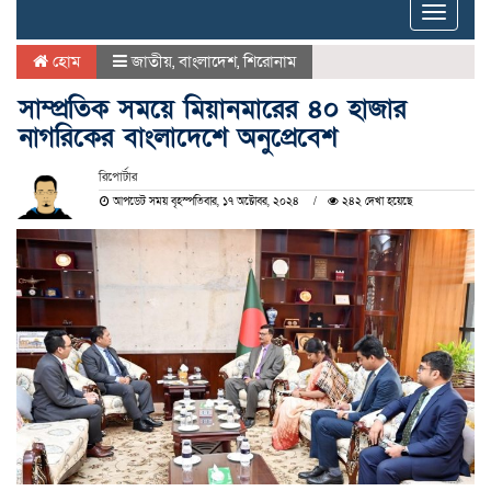
Toggle
naviga
হোম
জাতীয়
,
বাংলাদেশ
,
শিরোনাম
সাম্প্রতিক সময়ে মিয়ানমারের ৪০ হাজার
নাগরিকের বাংলাদেশে অনুপ্রেবেশ
রিপোর্টার
আপডেট সময় বৃহস্পতিবার, ১৭ অক্টোবর, ২০২৪
২৪২ দেখা হয়েছে