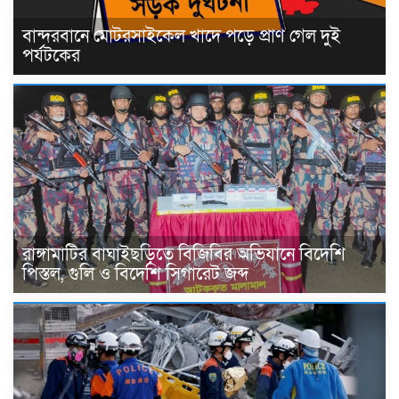
বান্দরবানে মোটরসাইকেল খাদে পড়ে প্রাণ গেল দুই
পর্যটকের
রাঙ্গামাটির বাঘাইছড়িতে বিজিবির অভিযানে বিদেশি
পিস্তল, গুলি ও বিদেশি সিগারেট জব্দ