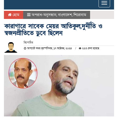
Toggle
naviga
হোম
অপরাধ-অনুসন্ধান
,
বাংলাদেশ
,
শিরোনাম
কারাগারে সাবেক মেয়র আতিকুল,দুর্নীতি ও
স্বজনপ্রীতিতে ডুবে ছিলেন
রিপোর্টার
আপডেট সময় বৃহস্পতিবার, ১৭ অক্টোবর, ২০২৪
২২৩ দেখা হয়েছে