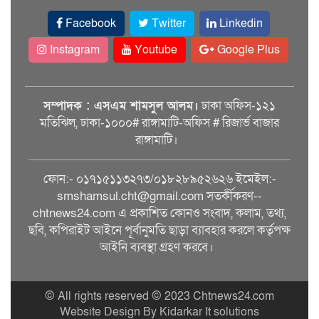
Facebook
Twitter
Linkedin
Instagram
Youtube
Google Plus
সম্পাদক : এসএম শামসুল আলম।
ঢাকা অফিস-১২১
মতিঝিল, ঢাকা-১০০০# রাঙ্গামাটি-অফিস # রিজার্ভ বাজার
রাঙ্গামাটি।
ফোন:- ০১৭১৫১১৩২৭৩/০১৮২৮৯৫২৬২৬ ইমেইল:-
smshamsul.cht@gmail.com সতর্কীকরণ--
chtnews24.com এ প্রকাশিত কোনও সংবাদ, কলাম, তথ্য,
ছবি, কপিরাইট আইনে পূর্বানুমতি ছাড়া ব্যাবহার করলে কর্তৃপক্ষ
আইনি ব্যবস্থা গ্রহণ করবে।
© All rights reserved © 2023 Chtnews24.com
Website Design By Kidarkar It solutions