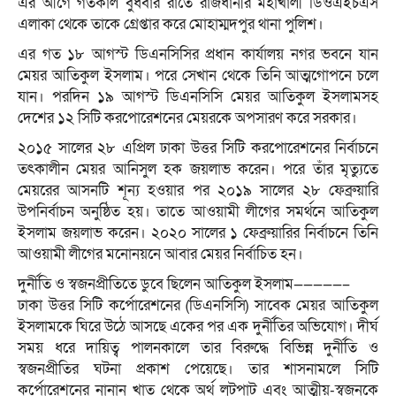
এর আগে গতকাল বুধবার রাতে রাজধানীর মহাখালী ডিওএইচএস
এলাকা থেকে তাকে গ্রেপ্তার করে মোহাম্মদপুর থানা পুলিশ।
এর গত ১৮ আগস্ট ডিএনসিসির প্রধান কার্যালয় নগর ভবনে যান
মেয়র আতিকুল ইসলাম। পরে সেখান থেকে তিনি আত্মগোপনে চলে
যান। পরদিন ১৯ আগস্ট ডিএনসিসি মেয়র আতিকুল ইসলামসহ
দেশের ১২ সিটি করপোরেশনের মেয়রকে অপসারণ করে সরকার।
২০১৫ সালের ২৮ এপ্রিল ঢাকা উত্তর সিটি করপোরেশনের নির্বাচনে
তৎকালীন মেয়র আনিসুল হক জয়লাভ করেন। পরে তাঁর মৃত্যুতে
মেয়রের আসনটি শূন্য হওয়ার পর ২০১৯ সালের ২৮ ফেব্রুয়ারি
উপনির্বাচন অনুষ্ঠিত হয়। তাতে আওয়ামী লীগের সমর্থনে আতিকুল
ইসলাম জয়লাভ করেন। ২০২০ সালের ১ ফেব্রুয়ারির নির্বাচনে তিনি
আওয়ামী লীগের মনোনয়নে আবার মেয়র নির্বাচিত হন।
দুর্নীতি ও স্বজনপ্রীতিতে ডুবে ছিলেন আতিকুল ইসলাম—————–
ঢাকা উত্তর সিটি কর্পোরেশনের (ডিএনসিসি) সাবেক মেয়র আতিকুল
ইসলামকে ঘিরে উঠে আসছে একের পর এক দুর্নীতির অভিযোগ। দীর্ঘ
সময় ধরে দায়িত্ব পালনকালে তার বিরুদ্ধে বিভিন্ন দুর্নীতি ও
স্বজনপ্রীতির ঘটনা প্রকাশ পেয়েছে। তার শাসনামলে সিটি
কর্পোরেশনের নানান খাত থেকে অর্থ লুটপাট এবং আত্মীয়-স্বজনকে