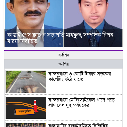
কাপ্তাই প্রেস ক্লাবের সভাপতি মাহফুজ, সম্পাদক রিপন
মারমা নির্বাচিত
সর্বশেষ
জনপ্রিয়
বান্দরবানে ৩ কোটি টাকার সড়কের
কার্পেটিং উঠে যাচ্ছে
বান্দরবানে মোটরসাইকেল খাদে পড়ে
প্রাণ গেল দুই পর্যটকের
রাঙ্গামাটির বাঘাইছড়িতে বিজিবির