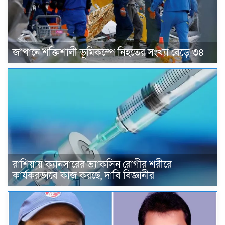
জাপানে শক্তিশালী ভূমিকম্পে নিহতের সংখ্যা বেড়ে ৩৪
রাশিয়ায় ক্যানসারের ভ্যাকসিন রোগীর শরীরে
কার্যকরভাবে কাজ করছে, দাবি বিজ্ঞানীর