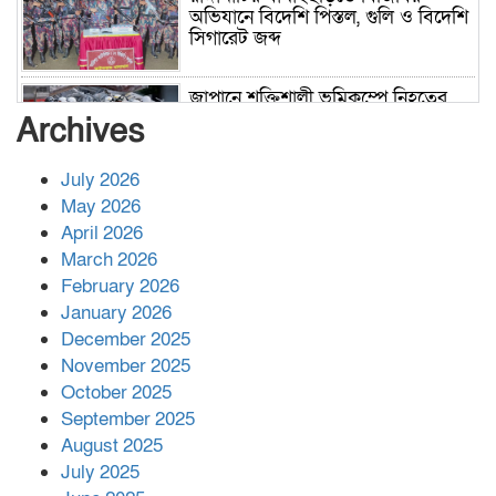
অভিযানে বিদেশি পিস্তল, গুলি ও বিদেশি
সিগারেট জব্দ
জাপানে শক্তিশালী ভূমিকম্পে নিহতের
সংখ্যা বেড়ে ৩৪
Archives
July 2026
রাশিয়ায় ক্যানসারের ভ্যাকসিন রোগীর
May 2026
শরীরে কার্যকরভাবে কাজ করছে, দাবি
April 2026
বিজ্ঞানীর
March 2026
February 2026
কাপ্তাই প্রেস ক্লাবের সভাপতি মাহফুজ,
January 2026
সম্পাদক রিপন মারমা নির্বাচিত
December 2025
November 2025
October 2025
মালয়েশিয়ার প্রধানমন্ত্রীকে চিঠি দেয়ার
September 2025
পর ফোন তারেক রহমানের,গ্যাস সঙ্কট
মোকাবিলায় সহায়তার আশ্বাস
August 2025
July 2025