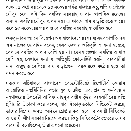
কারওয়ান বাজার ক্ষুদ্র আড়তদার সমিতির সভাপতি এ টি এম ফারুক
বলেন, ১ অক্টোবর থেকে ১০ নভেম্বর পর্যন্ত বাজারে কচু, লতি ও পেঁপের
মৌসুম চলে। এই তিন সবজির সরবরাহ ও দাম স্বাভাবিক রয়েছে।
অন্যান্য সবজির মৌসুম এখন নয়। এ কারণে দাম বাড়তি হতে পারে।
তবে ১৫ নভেম্বরের পর বাজারে সবজির সরবরাহ স্বাভাবিক হবে।
কনজ্যুমারস অ্যাসোসিয়েশন অব বাংলাদেশের (ক্যাব) সহসভাপতি এস
এম নাজের হোসাইন বলেন, যেসব জেলায় অতিবৃষ্টি ও বন্যা হয়েছে,
সেখানে সবজির আবাদ বেশি হয় না। যেসব জেলায় সবজির আবাদ
বেশি হয়, সেখানে বন্যা বা অতিবৃষ্টি কোনোটিই হয়নি। ব্যবসায়ীরা
নানা অজুহাত দেখিয়ে দাম বাড়াচ্ছেন। সরকারকে কঠোর হস্তে তা
দমন করতে হবে।
গতকাল সচিবালয়ে বাংলাদেশ সেক্রেটারিয়েট রিপোর্টার্স ফোরাম
আয়োজিত মতবিনিমিয় সভায় যুব ও ক্রীড়া এবং শ্রম ও কর্মসংস্থান
মন্ত্রণালয়ের উপদেষ্টা আসিফ মাহমুদ সজীব ভূঁইয়া ব্যবসায়ীদের প্রতি
হুঁশিয়ারি উচ্চারণ করে বলেন, যারা ইচ্ছাকৃতভাবে সিন্ডিকেট করছে,
তাদের বিশেষ ক্ষমতা আইনে গ্রেপ্তার করা হবে। ব্যবসায়ী সিন্ডিকেট
আওয়ামী লীগ সরকার নিয়ন্ত্রণ করত। কিন্তু সিন্ডিকেটের ভেতরে যেসব
ব্যবসায়ী বসেছিলেন, তাঁরা এখনো রয়েছেন।