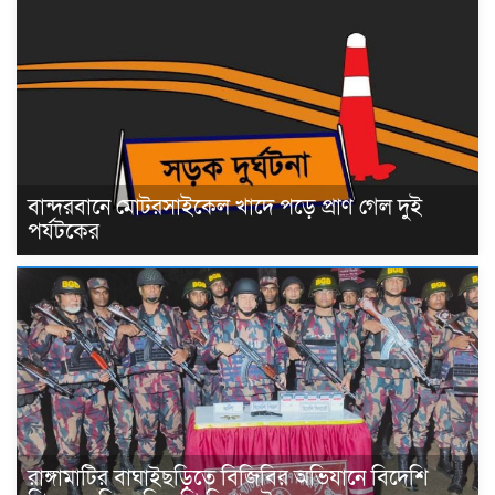
বান্দরবানে মোটরসাইকেল খাদে পড়ে প্রাণ গেল দুই
পর্যটকের
রাঙ্গামাটির বাঘাইছড়িতে বিজিবির অভিযানে বিদেশি