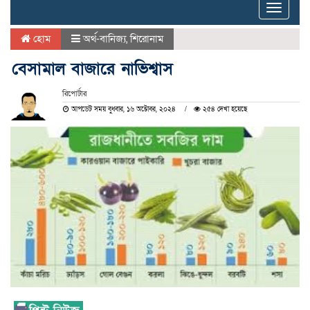
Toggle
naviga
হোম
অর্থ-বানিজ্য
,
শিরোনাম
বেসামাল বাজারে নাভিশ্বাস
রিপোর্টার
আপডেট সময় বুধবার, ১৬ অক্টোবর, ২০২৪
২৫৪ দেখা হয়েছে