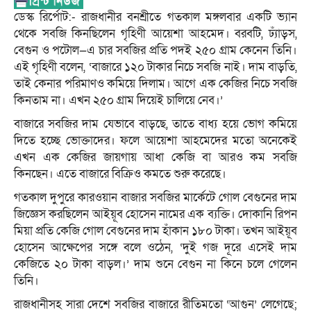
ডেস্ক রির্পোট:- রাজধানীর বনশ্রীতে গতকাল মঙ্গলবার একটি ভ্যান
থেকে সবজি কিনছিলেন গৃহিণী আয়েশা আহমেদ। বরবটি, ঢ্যাঁড়স,
বেগুন ও পটোল—এ চার সবজির প্রতি পদই ২৫০ গ্রাম কেনেন তিনি।
এই গৃহিণী বলেন, ‘বাজারে ১২০ টাকার নিচে সবজি নাই। দাম বাড়তি,
তাই কেনার পরিমাণও কমিয়ে দিলাম। আগে এক কেজির নিচে সবজি
কিনতাম না। এখন ২৫০ গ্রাম দিয়েই চালিয়ে নেব।’
বাজারে সবজির দাম যেভাবে বাড়ছে, তাতে বাধ্য হয়ে ভোগ কমিয়ে
দিতে হচ্ছে ভোক্তাদের। ফলে আয়েশা আহমেদের মতো অনেকেই
এখন এক কেজির জায়গায় আধা কেজি বা আরও কম সবজি
কিনছেন। এতে বাজারে বিক্রিও কমতে শুরু করেছে।
গতকাল দুপুরে কারওয়ান বাজার সবজির মার্কেটে গোল বেগুনের দাম
জিজ্ঞেস করছিলেন আইয়ূব হোসেন নামের এক ব্যক্তি। দোকানি রিপন
মিয়া প্রতি কেজি গোল বেগুনের দাম হাঁকান ১৮০ টাকা। তখন আইয়ূব
হোসেন আক্ষেপের সঙ্গে বলে ওঠেন, ‘দুই গজ দূরে এসেই দাম
কেজিতে ২০ টাকা বাড়ল।’ দাম শুনে বেগুন না কিনে চলে গেলেন
তিনি।
রাজধানীসহ সারা দেশে সবজির বাজারে রীতিমতো ‘আগুন’ লেগেছে;