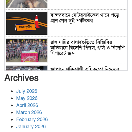
বান্দরবানে মোটরসাইকেল খাদে পড়ে
প্রাণ গেল দুই পর্যটকের
রাঙ্গামাটির বাঘাইছড়িতে বিজিবির
অভিযানে বিদেশি পিস্তল, গুলি ও বিদেশি
সিগারেট জব্দ
জাপানে শক্তিশালী ভূমিকম্পে নিহতের
সংখ্যা বেড়ে ৩৪
Archives
July 2026
রাশিয়ায় ক্যানসারের ভ্যাকসিন রোগীর
May 2026
শরীরে কার্যকরভাবে কাজ করছে, দাবি
April 2026
বিজ্ঞানীর
March 2026
February 2026
কাপ্তাই প্রেস ক্লাবের সভাপতি মাহফুজ,
January 2026
সম্পাদক রিপন মারমা নির্বাচিত