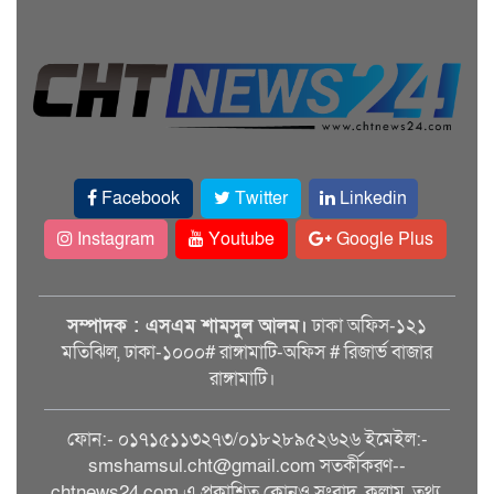
Facebook
Twitter
Linkedin
Instagram
Youtube
Google Plus
সম্পাদক : এসএম শামসুল আলম।
ঢাকা অফিস-১২১
মতিঝিল, ঢাকা-১০০০# রাঙ্গামাটি-অফিস # রিজার্ভ বাজার
রাঙ্গামাটি।
ফোন:- ০১৭১৫১১৩২৭৩/০১৮২৮৯৫২৬২৬ ইমেইল:-
smshamsul.cht@gmail.com সতর্কীকরণ--
chtnews24.com এ প্রকাশিত কোনও সংবাদ, কলাম, তথ্য,