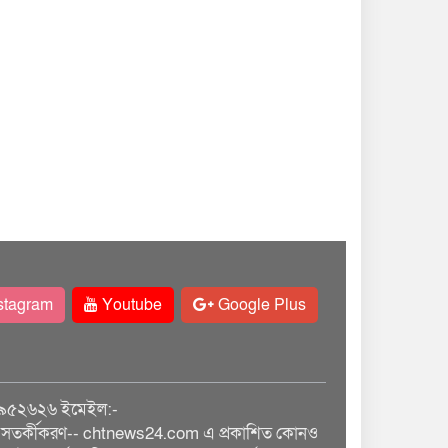
stagram
Youtube
Google Plus
৯৫২৬২৬ ইমেইল:-
তর্কীকরণ-- chtnews24.com এ প্রকাশিত কোনও