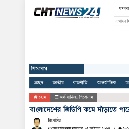
মঙ্গলব
শিরোনাম
প্রচ্ছদ
জাতীয়
রাজনীতি
আন্তর্জাতিক
অর
হোম
অর্থ-বানিজ্য
,
শিরোনাম
বাংলাদেশের জিডিপি কমে দাঁড়াতে পারে
রিপোর্টার
আপডেট সময় মঙ্গলবার, ১৫ অক্টোবর, ২০২৪
২৮১ 