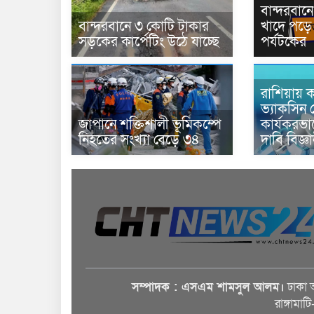
বান্দরবা
বান্দরবানে ৩ কোটি টাকার
খাদে পড়ে 
সড়কের কার্পেটিং উঠে যাচ্ছে
পর্যটকের
রাশিয়ায় ক
ভ্যাকসিন 
জাপানে শক্তিশালী ভূমিকম্পে
কার্যকরভ
নিহতের সংখ্যা বেড়ে ৩৪
দাবি বিজ্ঞ
সম্পাদক : এসএম শামসুল আলম।
ঢাকা 
রাঙ্গামাট