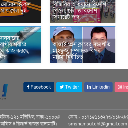
নে মোটরসাইকেল
বিজিবির অভিযানে বিদেশি
প্রাণ গেল দুই
পিস্তল, গুলি ও বিদেশি
সিগারেট জব্দ
্যানসারের
রোগীর শরীরে
কাপ্তাই প্রেস ক্লাবের সভাপতি
াবে কাজ করছে,
মাহফুজ, সম্পাদক রিপন
ানীর
মারমা নির্বাচিত
Facebook
Twitter
Linkedin
In
অফিস-১২১ মতিঝিল, ঢাকা-১০০০#
ফোন:- ০১৭১৫১১৩২৭৩/০১৮২৮
ি-অফিস # রিজার্ভ বাজার রাঙ্গামাটি।
smshamsul.cht@gmail.com স