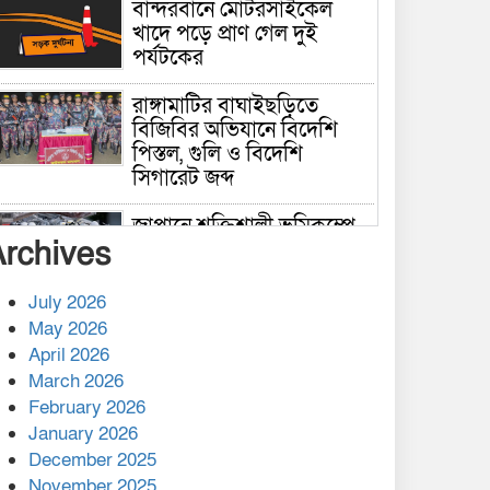
বান্দরবানে মোটরসাইকেল
খাদে পড়ে প্রাণ গেল দুই
পর্যটকের
রাঙ্গামাটির বাঘাইছড়িতে
বিজিবির অভিযানে বিদেশি
পিস্তল, গুলি ও বিদেশি
সিগারেট জব্দ
জাপানে শক্তিশালী ভূমিকম্পে
Archives
নিহতের সংখ্যা বেড়ে ৩৪
July 2026
রাশিয়ায় ক্যানসারের ভ্যাকসিন
May 2026
রোগীর শরীরে কার্যকরভাবে
April 2026
কাজ করছে, দাবি বিজ্ঞানীর
March 2026
February 2026
কাপ্তাই প্রেস ক্লাবের সভাপতি
মাহফুজ, সম্পাদক রিপন মারমা
January 2026
নির্বাচিত
December 2025
November 2025