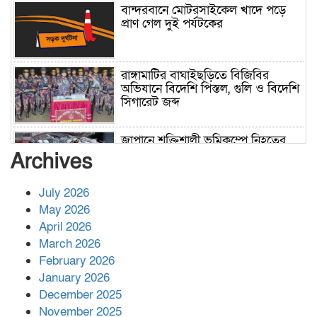
বান্দরবানে মোটরসাইকেল খাদে পড়ে
প্রাণ গেল দুই পর্যটকের
রাঙ্গামাটির বাঘাইছড়িতে বিজিবির
অভিযানে বিদেশি পিস্তল, গুলি ও বিদেশি
সিগারেট জব্দ
জাপানে শক্তিশালী ভূমিকম্পে নিহতের
সংখ্যা বেড়ে ৩৪
Archives
July 2026
রাশিয়ায় ক্যানসারের ভ্যাকসিন রোগীর
May 2026
শরীরে কার্যকরভাবে কাজ করছে, দাবি
April 2026
বিজ্ঞানীর
March 2026
February 2026
কাপ্তাই প্রেস ক্লাবের সভাপতি মাহফুজ,
January 2026
সম্পাদক রিপন মারমা নির্বাচিত
December 2025
November 2025