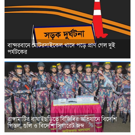
বান্দরবানে মোটরসাইকেল খাদে পড়ে প্রাণ গেল দুই
পর্যটকের
রাঙ্গামাটির বাঘাইছড়িতে বিজিবির অভিযানে বিদেশি
পিস্তল, গুলি ও বিদেশি সিগারেট জব্দ