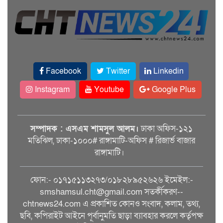
Facebook
Twitter
Linkedin
Instagram
Youtube
Google Plus
সম্পাদক : এসএম শামসুল আলম।
ঢাকা অফিস-১২১
মতিঝিল, ঢাকা-১০০০# রাঙ্গামাটি-অফিস # রিজার্ভ বাজার
রাঙ্গামাটি।
ফোন:- ০১৭১৫১১৩২৭৩/০১৮২৮৯৫২৬২৬ ইমেইল:-
smshamsul.cht@gmail.com সতর্কীকরণ--
chtnews24.com এ প্রকাশিত কোনও সংবাদ, কলাম, তথ্য,
ছবি, কপিরাইট আইনে পূর্বানুমতি ছাড়া ব্যাবহার করলে কর্তৃপক্ষ