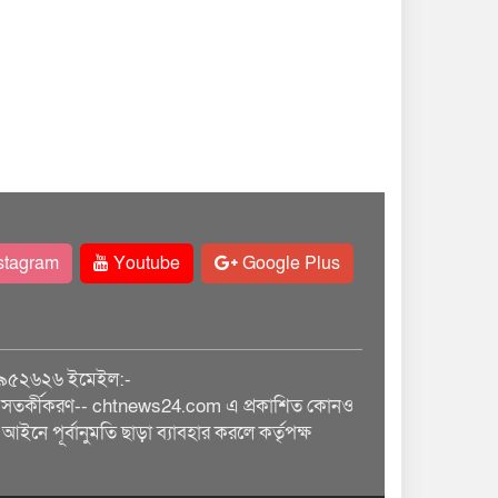
stagram
Youtube
Google Plus
৯৫২৬২৬ ইমেইল:-
তর্কীকরণ-- chtnews24.com এ প্রকাশিত কোনও
আইনে পূর্বানুমতি ছাড়া ব্যাবহার করলে কর্তৃপক্ষ