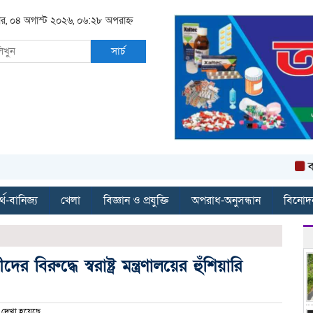
বার, ০৪ অগাস্ট ২০২৬, ০৬:২৮ অপরাহ্ন
সার্চ
বান্দরব
্থ-বানিজ্য
খেলা
বিজ্ঞান ও প্রযুক্তি
অপরাধ-অনুসন্ধান
বিনোদ
িরুদ্ধে স্বরাষ্ট্র মন্ত্রণালয়ের হুঁশিয়ারি
দেখা হয়েছে