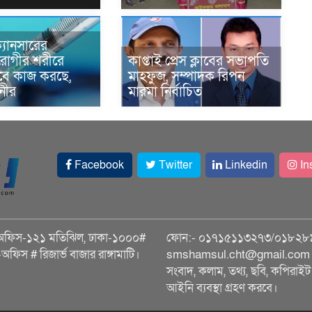
্যানসারের
রোগীর শরীরে
কাপ্তাই প্রেস ক্লাবের সভাপতি
াবে কাজ করছে,
মাহফুজ, সম্পাদক রিপন
ানীর
মারমা নির্বাচিত
Facebook
Twitter
Linkedin
In
অফিস-১২১ মতিঝিল, ঢাকা-১০০০#
ফোন:- ০১৭১৫১১৩২৭৩/০১৮২৮
ি-অফিস # রিজার্ভ বাজার রাঙ্গামাটি।
smshamsul.cht@gmail.com স
সংবাদ, কলাম, তথ্য, ছবি, কপিরাইট 
আইনি ব্যবস্থা গ্রহণ করবে।