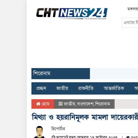
মঙ্গল
শিরোনাম
প্রচ্ছদ
জাতীয়
রাজনীতি
আন্তর্জাতিক
অর
হোম
জাতীয়
,
বাংলাদেশ
,
শিরোনাম
মিথ্যা ও হয়রানিমূলক মামলা দায়েরকারীদের ব
রিপোর্টার
আপডেট সময় সোমবার, ১৪ অক্টোবর, ২০২৪
২৬৭ 