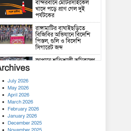
বান্দরবানে মোটরসাইকেল
খাদে পড়ে প্রাণ গেল দুই
পর্যটকের
রাঙ্গামাটির বাঘাইছড়িতে
বিজিবির অভিযানে বিদেশি
পিস্তল, গুলি ও বিদেশি
সিগারেট জব্দ
জাপানে শক্তিশালী ভূমিকম্পে
Archives
নিহতের সংখ্যা বেড়ে ৩৪
July 2026
রাশিয়ায় ক্যানসারের ভ্যাকসিন
May 2026
রোগীর শরীরে কার্যকরভাবে
April 2026
কাজ করছে, দাবি বিজ্ঞানীর
March 2026
February 2026
কাপ্তাই প্রেস ক্লাবের সভাপতি
মাহফুজ, সম্পাদক রিপন মারমা
January 2026
নির্বাচিত
December 2025
November 2025