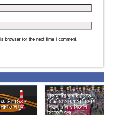
is browser for the next time I comment.
রাঙ্গামাটির বাঘাইছড়িতে
নে মোটরসাইকেল
বিজিবির অভিযানে বিদেশি
প্রাণ গেল দুই
পিস্তল, গুলি ও বিদেশি
সিগারেট জব্দ