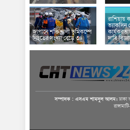
রাশিয়ায় ক
ভ্যাকসিন 
জাপানে শক্তিশালী ভূমিকম্পে
কার্যকরভ
নিহতের সংখ্যা বেড়ে ৩৪
দাবি বিজ্ঞ
সম্পাদক : এসএম শামসুল আলম।
ঢাকা 
রাঙ্গামাট