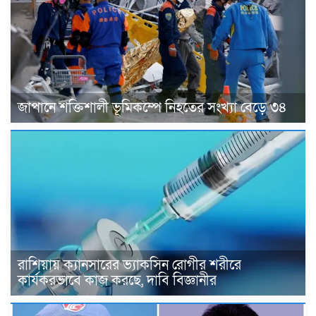
জাপানে শক্তিশালী ভূমিকম্পে নিহতের সংখ্যা বেড়ে ৩৪
রাশিয়ায় ক্যানসারের ভ্যাকসিন রোগীর শরীরে
কার্যকরভাবে কাজ করছে, দাবি বিজ্ঞানীর