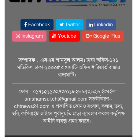
Facebook
Twitter
Linkedin
Instagram
Youtube
Google Plus
সম্পাদক : এসএম শামসুল আলম।
ঢাকা অফিস-১২১
মতিঝিল, ঢাকা-১০০০# রাঙ্গামাটি-অফিস # রিজার্ভ বাজার
রাঙ্গামাটি।
ফোন:- ০১৭১৫১১৩২৭৩/০১৮২৮৯৫২৬২৬ ইমেইল:-
smshamsul.cht@gmail.com সতর্কীকরণ--
chtnews24.com এ প্রকাশিত কোনও সংবাদ, কলাম, তথ্য,
ছবি, কপিরাইট আইনে পূর্বানুমতি ছাড়া ব্যাবহার করলে কর্তৃপক্ষ
আইনি ব্যবস্থা গ্রহণ করবে।