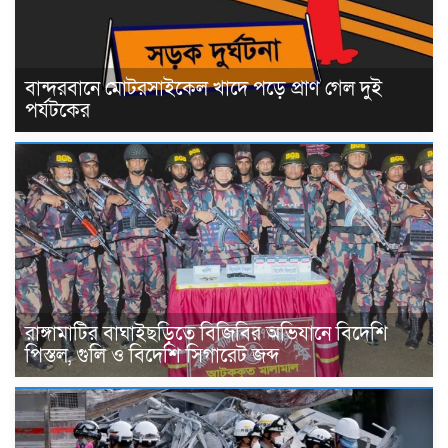
বান্দরবানে মোটরসাইকেল খাদে পড়ে প্রাণ গেল দুই
পর্যটকের
রাঙ্গামাটির বাঘাইছড়িতে বিজিবির অভিযানে বিদেশি
পিস্তল, গুলি ও বিদেশি সিগারেট জব্দ