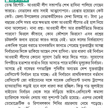
ডেস্ক রির্পোট:- আওয়ামী লীগ সভাপতি শেখ হাসিনা পালিয়ে গেছেন
ভারতে। নেতাদের প্রায় সবাই আত্মগোপনে। গ্রেপ্তার হয়েছেন কেউ
কেউ। জেলা-উপজেলার নেতাকর্মীদেরও দেখা মিলছে না। টানা ১৫
বছরের বেশি সময় ধরে ক্ষমতায় থাকা আওয়ামী লীগের এই হাল নিয়ে
নানা আলোচনা। নানা প্রশ্ন। আওয়ামী লীগ আর রাজনীতিতে ফিরতে
পারবে? ফিরলে কীভাবে, কোন কৌশলে ফিরবে? এসব প্রশ্নের
চটজলদি জবাব হয়তো কারও কাছে নেই। তবে দলের নির্ভরযোগ্য
একাধিক সূত্রের বরাতে মানবজমিন জানতে পেরেছে যুক্তরাষ্ট্রের আসন্ন
নির্বাচনের দিকে তাকিয়ে আছেন শেখ হাসিনা। তার ধারণা ওই নির্বাচন
আওয়ামী লীগের কোনো সুযোগ তৈরি করে দিতে পারে। সুযোগের
বিপরীতে হতাশার বার্তাও নিয়ে আসতে পারে মার্কিন মুলুকের নির্বাচন।
আসছে ৫ই নভেম্বর গণতান্ত্রিক পৃথিবীর অন্যতম দেশ যুক্তরাষ্ট্রের
প্রেসিডেন্ট নির্বাচন হতে যাচ্ছে। এই নির্বাচনে প্রাথমিকভাবে বর্তমান
প্রেসিডেন্ট জো বাইডেনের সঙ্গে সাবেক প্রেসিডেন্ট ডনাল্ড ট্রাম্পের
হাড্ডাহাড্ডি লড়াই হবে বলে ধারণা করা হচ্ছিল। কিন্তু গত জুলাইয়ে
বাইডেন নির্বাচন থেকে সরে দাঁড়িয়ে ভাইস-প্রেসিডেন্ট কমালা
হ্যারিসকে সমর্থন দেয়ায় নয়া দৃশ্যপট তৈরি হয়েছে। এরপর থেকেই
ডেমোক্রেটিক ও রিপাবলকান শিবির প্রচারণায় নেমে পড়েছে।