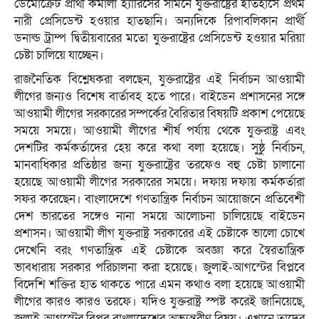
ডেমোক্রেট প্রার্থী কমালা হ্যারিসের সামনে যুক্তরাষ্ট্রের ইতিহাসে প্রথম
নারী প্রেসিডেন্ট হওয়ার হাতছানি। অন্যদিকে রিপাবলিকান প্রার্থী
ডনাল্ড ট্রাম্প দ্বিতীয়বারের মতো যুক্তরাষ্ট্রের প্রেসিডেন্ট হওয়ার মরিয়া
চেষ্টা চালিয়ে যাচ্ছেন।
রাজনৈতিক বিশ্লেষকরা বলছেন, যুক্তরাষ্ট্রের এই নির্বাচন আওয়ামী
লীগের জন্যও বিশেষ বার্তাবহ হতে পারে। বাইডেন প্রশাসনের সঙ্গে
আওয়ামী লীগের সরকারের সম্পর্কের বৈরিতার বিষয়টি প্রকাশ পেয়েছে
সময়ে সময়ে। আওয়ামী লীগের শীর্ষ পর্যায় থেকে যুক্তরাষ্ট্র এবং
দেশটির কর্মকর্তাদের হেয় করে কথা বলা হয়েছে। সুষ্ঠু নির্বাচন,
মানবাধিকার প্রতিষ্ঠার জন্য যুক্তরাষ্ট্রের তরফেও বহু চেষ্টা চালানো
হয়েছে আওয়ামী লীগের সরকারের সময়ে। দফায় দফায় কর্মকর্তারা
সফর করেছেন। বাংলাদেশে গণতান্ত্রিক নির্বাচন আয়োজনে প্রতিবেশী
দেশ ভারতের সঙ্গেও নানা সময়ে আলোচনা চালিয়েছে বাইডেন
প্রশাসন। আওয়ামী লীগ যুক্তরাষ্ট্র সরকারের এই চেষ্টাকে ভালো চোখে
দেখেনি বরং গণতান্ত্রিক এই চেষ্টাকে অবজ্ঞা করে স্বৈরতান্ত্রিক
ভাবধারায় সরকার পরিচালনা করা হয়েছে। জুলাই-আগস্টের বিপ্লবে
বিদেশি শক্তির হাত থাকতে পারে এমন কথাও বলা হয়েছে আওয়ামী
লীগের কারও কারও তরফে। যদিও যুক্তরাষ্ট্র স্পষ্ট করেই জানিয়েছে,
জুলাই-আগস্টের বিপ্লব বাংলাদেশের অভ্যন্তরীণ বিষয়। এখানে তাদের