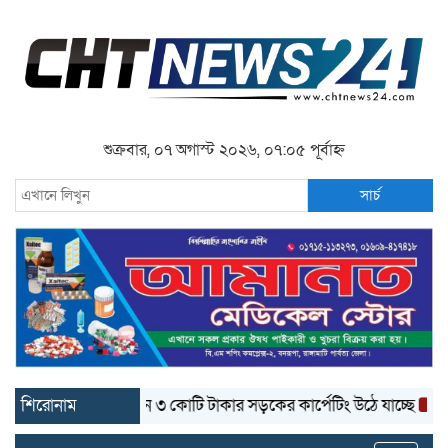
শুক্রবার, ০৭ অগাস্ট ২০২৬, ০৭:০৫ পূর্বাহ্ন
সার্চ
শিরোনাম
বান্দরবানে ৩ কোটি টাকার সড়কের কার্পেটিং উঠে যাচ্ছে
বান্দরবা