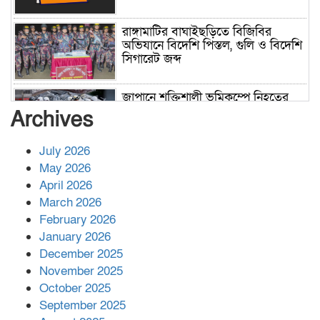
রাঙ্গামাটির বাঘাইছড়িতে বিজিবির
অভিযানে বিদেশি পিস্তল, গুলি ও বিদেশি
সিগারেট জব্দ
জাপানে শক্তিশালী ভূমিকম্পে নিহতের
সংখ্যা বেড়ে ৩৪
Archives
July 2026
রাশিয়ায় ক্যানসারের ভ্যাকসিন রোগীর
May 2026
শরীরে কার্যকরভাবে কাজ করছে, দাবি
April 2026
বিজ্ঞানীর
March 2026
February 2026
কাপ্তাই প্রেস ক্লাবের সভাপতি মাহফুজ,
January 2026
সম্পাদক রিপন মারমা নির্বাচিত
December 2025
November 2025
October 2025
মালয়েশিয়ার প্রধানমন্ত্রীকে চিঠি দেয়ার
September 2025
পর ফোন তারেক রহমানের,গ্যাস সঙ্কট