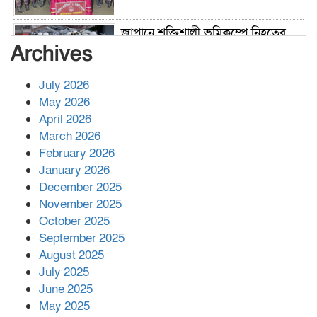
জাপানে শক্তিশালী ভূমিকম্পে নিহতের
সংখ্যা বেড়ে ৩৪
Archives
July 2026
রাশিয়ায় ক্যানসারের ভ্যাকসিন রোগীর
May 2026
শরীরে কার্যকরভাবে কাজ করছে, দাবি
April 2026
বিজ্ঞানীর
March 2026
February 2026
কাপ্তাই প্রেস ক্লাবের সভাপতি মাহফুজ,
January 2026
সম্পাদক রিপন মারমা নির্বাচিত
December 2025
November 2025
October 2025
মালয়েশিয়ার প্রধানমন্ত্রীকে চিঠি দেয়ার
September 2025
পর ফোন তারেক রহমানের,গ্যাস সঙ্কট
মোকাবিলায় সহায়তার আশ্বাস
August 2025
July 2025
June 2025
২২১ কোটি টাকা বেড়েছে রেলের আয়,
কীভাবে?
May 2025