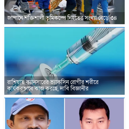
জাপানে শক্তিশালী ভূমিকম্পে নিহতের সংখ্যা বেড়ে ৩৪
রাশিয়ায় ক্যানসারের ভ্যাকসিন রোগীর শরীরে
কার্যকরভাবে কাজ করছে, দাবি বিজ্ঞানীর