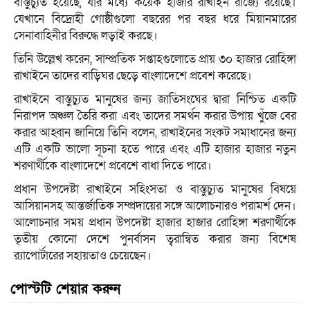
বাস্তুচ্যুত হয়েছে, যার মধ্যে কয়েক হাজার রাখাইন রাজ্যে রয়েছে।
যেখানে বিদ্রোহী গোষ্ঠীগুলো বছরের পর বছর ধরে মিয়ানমারের
সেনাবাহিনীর বিরুদ্ধে লড়াই করছে।
তিনি উল্লেখ করেন, সাম্প্রতিক সপ্তাহগুলোতে প্রায় ৩০ হাজার রোহিঙ্গা
রাখাইনে তাদের বাড়িঘর ছেড়ে বাংলাদেশে প্রবেশ করেছে।
রাখাইনে বাস্তুচ্যুত মানুষের জন্য জাতিসংঘের দ্বারা নিশ্চিত একটি
নিরাপদ অঞ্চল তৈরি করা এবং তাদের সমর্থন করার উপায় খুঁজে বের
করার আহ্বান জানিয়ে তিনি বলেন, রাখাইনের সংকট সমাধানের জন্য
এটি একটি ভালো সূচনা হতে পারে এবং এটি হাজার হাজার নতুন
শরণার্থীকে বাংলাদেশে প্রবেশে বাধা দিতে পারে।
প্রধান উপদেষ্টা রাখাইনে সহিংসতা ও বাস্তুচ্যুত মানুষের বিষয়ে
আসিয়ানসহ আন্তর্জাতিক সম্প্রদায়ের সঙ্গে আলোচনারও পরামর্শ দেন।
আলোচনার সময় প্রধান উপদেষ্টা হাজার হাজার রোহিঙ্গা শরণার্থীকে
তৃতীয় কোনো দেশে পুনর্বাসন ত্বরান্বিত করার জন্য বিশেষ
র‌্যাপোর্টারের সহায়তাও চেয়েছেন।
পোস্টটি শেয়ার করুন