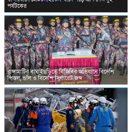
পর্যটকের
রাঙ্গামাটির বাঘাইছড়িতে বিজিবির অভিযানে বিদেশি
পিস্তল, গুলি ও বিদেশি সিগারেট জব্দ