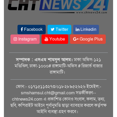
Facebook
Twitter
Linkedin
Instagram
Youtube
Google Plus
সম্পাদক : এসএম শামসুল আলম।
ঢাকা অফিস-১২১
মতিঝিল, ঢাকা-১০০০# রাঙ্গামাটি-অফিস # রিজার্ভ বাজার
রাঙ্গামাটি।
ফোন:- ০১৭১৫১১৩২৭৩/০১৮২৮৯৫২৬২৬ ইমেইল:-
smshamsul.cht@gmail.com সতর্কীকরণ--
chtnews24.com এ প্রকাশিত কোনও সংবাদ, কলাম, তথ্য,
ছবি, কপিরাইট আইনে পূর্বানুমতি ছাড়া ব্যাবহার করলে কর্তৃপক্ষ
আইনি ব্যবস্থা গ্রহণ করবে।