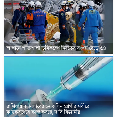
জাপানে শক্তিশালী ভূমিকম্পে নিহতের সংখ্যা বেড়ে ৩৪
রাশিয়ায় ক্যানসারের ভ্যাকসিন রোগীর শরীরে
কার্যকরভাবে কাজ করছে, দাবি বিজ্ঞানীর