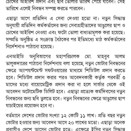
চোখের আইরিশ প্রদান এবং ছবি তোলার তারিখ পেয়ে যাবেন। সেই
তারিখে এলেই নিবন্ধন সম্পন্ন করতে পারবেন।
এছাড়া আগে প্রতিদিন এ সেবা দেওয়া হতো না। নতুন সিদ্ধান্ত
অনুযায়ী প্রতিদিন কর্মকর্তাদের জন্য সেবাগ্রহীতাদের আঙুলের ছাপ ও
চোখের আইরিশ নেওয়া এবং ফটো তোলা বাধ্যতামূলক করা হয়েছে।
সম্প্রতি অনুষ্ঠিত এ সংক্রান্ত বৈঠকের পর ইতিমধ্যে মাঠ কর্মকর্তাদের
নির্দেশনাও পাঠানো হয়েছে।
এনআইডি অনুবিভাগের মহাপরিচালক মো. মাহবুব আলম
তালুকদারের পাঠানো নির্দেশনায় বলা হয়েছে, নতুন ভোটার নিবন্ধনের
ক্ষেত্রে অ্যাপয়ন্টমেন্ট সফটওয়ারের মাধ্যমে শিডিউল প্রদান করতে
হবে। শিডিউল প্রদান করার পরও আবেদনকারী কর্তৃক পরবর্তী ৩
মাসের মধ্যে বায়োমেট্রিক প্রদান করা না হলে সার্ভার থেকে ওই
আবেদন অটোমেটিক ডিলিট হবে। এছাড়া প্রত্যেক কর্মদিবসের নতুন
নিবন্ধনের জন্য ছবি তুলতে হবে। নতুন নিবন্ধনের ক্ষেত্রে আঙুলের ছাপ
যাচাইয়ের প্রয়োজন হবে না।
বর্তমানে দেশের ভোটার সংখ্যা ১২ কোটি ১১ লাখ। প্রতি বছর নতুন
ভোটার হওয়ার জন্য আবেদন আসে ২০ লাখের মতো। এছাড়া অনেক
প্রবাসীও দেশে আসেন ভোটার হতে। এক্ষেত্রে ইসির নতুন সিদ্ধান্ত