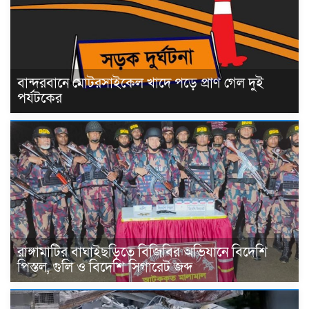
বান্দরবানে মোটরসাইকেল খাদে পড়ে প্রাণ গেল দুই
পর্যটকের
রাঙ্গামাটির বাঘাইছড়িতে বিজিবির অভিযানে বিদেশি
পিস্তল, গুলি ও বিদেশি সিগারেট জব্দ