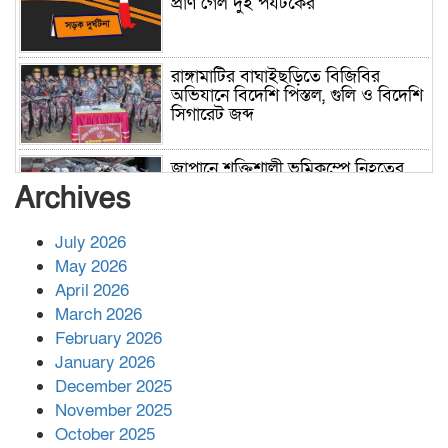
প্রাণ গেল দুই পর্যটকের
রাঙ্গামাটির বাঘাইছড়িতে বিজিবির
অভিযানে বিদেশি পিস্তল, গুলি ও বিদেশি
সিগারেট জব্দ
জাপানে শক্তিশালী ভূমিকম্পে নিহতের
সংখ্যা বেড়ে ৩৪
Archives
July 2026
রাশিয়ায় ক্যানসারের ভ্যাকসিন রোগীর
May 2026
শরীরে কার্যকরভাবে কাজ করছে, দাবি
April 2026
বিজ্ঞানীর
March 2026
February 2026
কাপ্তাই প্রেস ক্লাবের সভাপতি মাহফুজ,
January 2026
সম্পাদক রিপন মারমা নির্বাচিত
December 2025
November 2025
October 2025
মালয়েশিয়ার প্রধানমন্ত্রীকে চিঠি দেয়ার