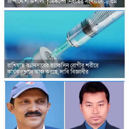
জাপানে শক্তিশালী ভূমিকম্পে নিহতের সংখ্যা বেড়ে ৩৪
রাশিয়ায় ক্যানসারের ভ্যাকসিন রোগীর শরীরে
কার্যকরভাবে কাজ করছে, দাবি বিজ্ঞানীর