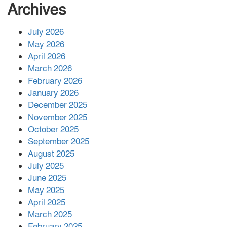
সংখ্যা বেড়ে ৩৪
Archives
July 2026
রাশিয়ায় ক্যানসারের ভ্যাকসিন রোগীর
May 2026
শরীরে কার্যকরভাবে কাজ করছে, দাবি
April 2026
বিজ্ঞানীর
March 2026
February 2026
কাপ্তাই প্রেস ক্লাবের সভাপতি মাহফুজ,
January 2026
সম্পাদক রিপন মারমা নির্বাচিত
December 2025
November 2025
October 2025
মালয়েশিয়ার প্রধানমন্ত্রীকে চিঠি দেয়ার
September 2025
পর ফোন তারেক রহমানের,গ্যাস সঙ্কট
মোকাবিলায় সহায়তার আশ্বাস
August 2025
July 2025
June 2025
২২১ কোটি টাকা বেড়েছে রেলের আয়,
কীভাবে?
May 2025
April 2025
March 2025
এক বিলিয়ন ডলার বিনিয়োগ হবে
February 2025