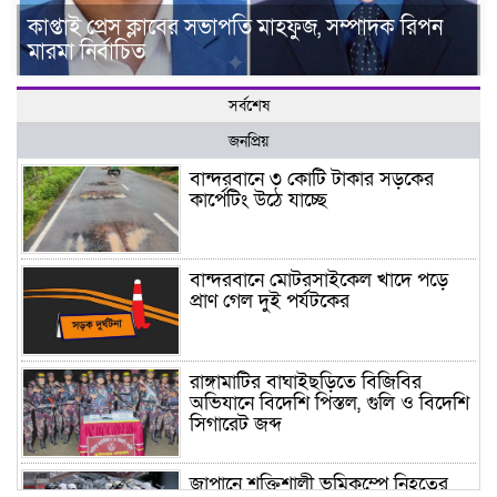
কাপ্তাই প্রেস ক্লাবের সভাপতি মাহফুজ, সম্পাদক রিপন
মারমা নির্বাচিত
সর্বশেষ
জনপ্রিয়
বান্দরবানে ৩ কোটি টাকার সড়কের
কার্পেটিং উঠে যাচ্ছে
বান্দরবানে মোটরসাইকেল খাদে পড়ে
প্রাণ গেল দুই পর্যটকের
রাঙ্গামাটির বাঘাইছড়িতে বিজিবির
অভিযানে বিদেশি পিস্তল, গুলি ও বিদেশি
সিগারেট জব্দ
জাপানে শক্তিশালী ভূমিকম্পে নিহতের