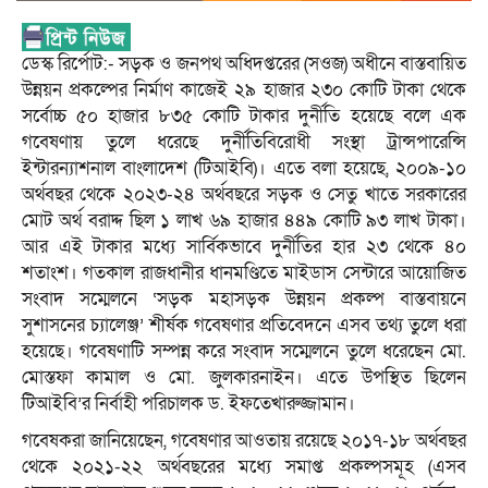
ডেস্ক রির্পোট:- সড়ক ও জনপথ অধিদপ্তরের (সওজ) অধীনে বাস্তবায়িত
উন্নয়ন প্রকল্পের নির্মাণ কাজেই ২৯ হাজার ২৩০ কোটি টাকা থেকে
সর্বোচ্চ ৫০ হাজার ৮৩৫ কোটি টাকার দুর্নীতি হয়েছে বলে এক
গবেষণায় তুলে ধরেছে দুর্নীতিবিরোধী সংস্থা ট্রান্সপারেন্সি
ইন্টারন্যাশনাল বাংলাদেশ (টিআইবি)। এতে বলা হয়েছে, ২০০৯-১০
অর্থবছর থেকে ২০২৩-২৪ অর্থবছরে সড়ক ও সেতু খাতে সরকারের
মোট অর্থ বরাদ্দ ছিল ১ লাখ ৬৯ হাজার ৪৪৯ কোটি ৯৩ লাখ টাকা।
আর এই টাকার মধ্যে সার্বিকভাবে দুর্নীতির হার ২৩ থেকে ৪০
শতাংশ। গতকাল রাজধানীর ধানমণ্ডিতে মাইডাস সেন্টারে আয়োজিত
সংবাদ সম্মেলনে ‘সড়ক মহাসড়ক উন্নয়ন প্রকল্প বাস্তবায়নে
সুশাসনের চ্যালেঞ্জ’ শীর্ষক গবেষণার প্রতিবেদনে এসব তথ্য তুলে ধরা
হয়েছে। গবেষণাটি সম্পন্ন করে সংবাদ সম্মেলনে তুলে ধরেছেন মো.
মোস্তফা কামাল ও মো. জুলকারনাইন। এতে উপস্থিত ছিলেন
টিআইবি’র নির্বাহী পরিচালক ড. ইফতেখারুজ্জামান।
গবেষকরা জানিয়েছেন, গবেষণার আওতায় রয়েছে ২০১৭-১৮ অর্থবছর
থেকে ২০২১-২২ অর্থবছরের মধ্যে সমাপ্ত প্রকল্পসমূহ (এসব