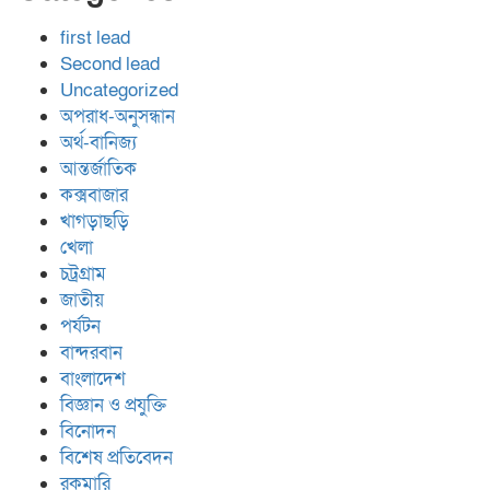
first lead
Second lead
Uncategorized
অপরাধ-অনুসন্ধান
অর্থ-বানিজ্য
আন্তর্জাতিক
কক্সবাজার
খাগড়াছড়ি
খেলা
চট্রগ্রাম
জাতীয়
পর্যটন
বান্দরবান
বাংলাদেশ
বিজ্ঞান ও প্রযুক্তি
বিনোদন
বিশেষ প্রতিবেদন
রকমারি