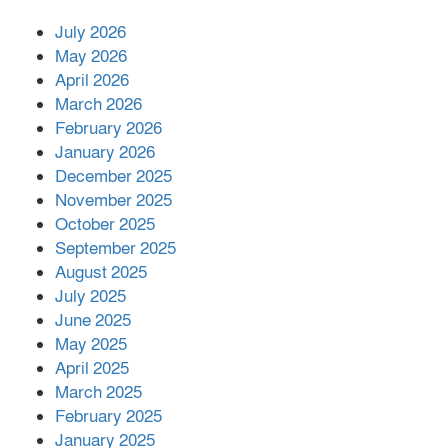
July 2026
রাশিয়ায় ক্যানসারের ভ্যাকসিন রোগীর
May 2026
শরীরে কার্যকরভাবে কাজ করছে, দাবি
April 2026
বিজ্ঞানীর
March 2026
February 2026
কাপ্তাই প্রেস ক্লাবের সভাপতি মাহফুজ,
January 2026
সম্পাদক রিপন মারমা নির্বাচিত
December 2025
November 2025
October 2025
মালয়েশিয়ার প্রধানমন্ত্রীকে চিঠি দেয়ার
September 2025
পর ফোন তারেক রহমানের,গ্যাস সঙ্কট
মোকাবিলায় সহায়তার আশ্বাস
August 2025
July 2025
June 2025
২২১ কোটি টাকা বেড়েছে রেলের আয়,
কীভাবে?
May 2025
April 2025
March 2025
এক বিলিয়ন ডলার বিনিয়োগ হবে
February 2025
আনোয়ারায়
January 2025