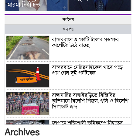
মারমা নির্বাচিত
সর্বশেষ
জনপ্রিয়
বান্দরবানে ৩ কোটি টাকার সড়কের
কার্পেটিং উঠে যাচ্ছে
বান্দরবানে মোটরসাইকেল খাদে পড়ে
প্রাণ গেল দুই পর্যটকের
রাঙ্গামাটির বাঘাইছড়িতে বিজিবির
অভিযানে বিদেশি পিস্তল, গুলি ও বিদেশি
সিগারেট জব্দ
জাপানে শক্তিশালী ভূমিকম্পে নিহতের
সংখ্যা বেড়ে ৩৪
Archives