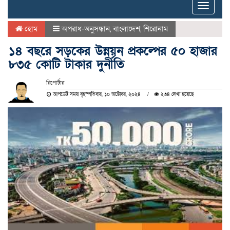
Toggle
naviga
হোম
অপরাধ-অনুসন্ধান
,
বাংলাদেশ
,
শিরোনাম
১৪ বছরে সড়কের উন্নয়ন প্রকল্পের ৫০ হাজার
৮৩৫ কোটি টাকার দুর্নীতি
রিপোর্টার
আপডেট সময় বৃহস্পতিবার, ১০ অক্টোবর, ২০২৪
২৩৪ দেখা হয়েছে