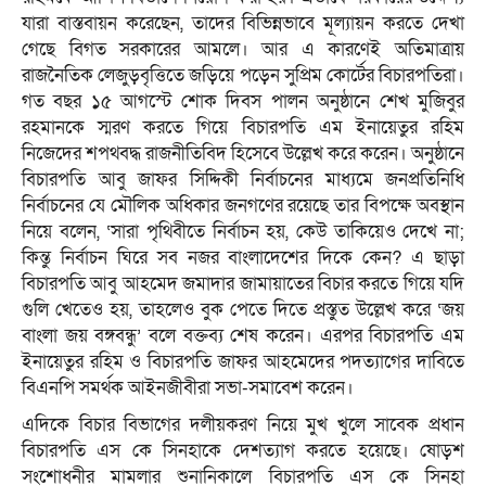
যারা বাস্তবায়ন করেছেন, তাদের বিভিন্নভাবে মূল্যায়ন করতে দেখা
গেছে বিগত সরকারের আমলে। আর এ কারণেই অতিমাত্রায়
রাজনৈতিক লেজুড়বৃত্তিতে জড়িয়ে পড়েন সুপ্রিম কোর্টের বিচারপতিরা।
গত বছর ১৫ আগস্টে শোক দিবস পালন অনুষ্ঠানে শেখ মুজিবুর
রহমানকে স্মরণ করতে গিয়ে বিচারপতি এম ইনায়েতুর রহিম
নিজেদের শপথবদ্ধ রাজনীতিবিদ হিসেবে উল্লেখ করে করেন। অনুষ্ঠানে
বিচারপতি আবু জাফর সিদ্দিকী নির্বাচনের মাধ্যমে জনপ্রতিনিধি
নির্বাচনের যে মৌলিক অধিকার জনগণের রয়েছে তার বিপক্ষে অবস্থান
নিয়ে বলেন, ‘সারা পৃথিবীতে নির্বাচন হয়, কেউ তাকিয়েও দেখে না;
কিন্তু নির্বাচন ঘিরে সব নজর বাংলাদেশের দিকে কেন? এ ছাড়া
বিচারপতি আবু আহমেদ জমাদার জামায়াতের বিচার করতে গিয়ে যদি
গুলি খেতেও হয়, তাহলেও বুক পেতে দিতে প্রস্তুত উল্লেখ করে ‘জয়
বাংলা জয় বঙ্গবন্ধু’ বলে বক্তব্য শেষ করেন। এরপর বিচারপতি এম
ইনায়েতুর রহিম ও বিচারপতি জাফর আহমেদের পদত্যাগের দাবিতে
বিএনপি সমর্থক আইনজীবীরা সভা-সমাবেশ করেন।
এদিকে বিচার বিভাগের দলীয়করণ নিয়ে মুখ খুলে সাবেক প্রধান
বিচারপতি এস কে সিনহাকে দেশত্যাগ করতে হয়েছে। ষোড়শ
সংশোধনীর মামলার শুনানিকালে বিচারপতি এস কে সিনহা