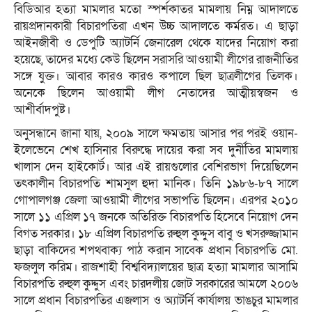
বিডিআর হত্যা মামলার মতো স্পর্শকাতর মামলায় নিম্ন আদালতে
রায়প্রদানকারী বিচারপতিরা এখন উচ্চ আদালতে কর্মরত। এ ছাড়া
আইনজীবী ও ডেপুটি অ্যাটর্নি জেনারেল থেকে যাদের নিয়োগ করা
হয়েছে, তাদের মধ্যে কেউ ছিলেন সরাসরি আওয়ামী লীগের রাজনীতির
সঙ্গে যুক্ত। আবার কারও কারও কপালে ছিল ছাত্রলীগের তিলক।
অনেকে ছিলেন আওয়ামী লীগ নেতাদের আত্মীয়স্বজন ও
আশীর্বাদপুষ্ট।
অনুসন্ধানে জানা যায়, ২০০৯ সালে ক্ষমতায় আসার পর পরই ওয়ান-
ইলেভেনে শেখ হাসিনার বিরুদ্ধে দায়ের করা সব দুর্নীতির মামলায়
খালাস দেন হাইকোর্ট। আর এই রায়গুলোর বেশিরভাগ দিয়েছিলেন
তৎকালীন বিচারপতি শামসুল হুদা মানিক। তিনি ১৯৮৬-৮৭ সালে
গোপালগঞ্জ জেলা আওয়ামী লীগের সভাপতি ছিলেন। এরপর ২০১০
সালে ১১ এপ্রিল ১৭ জনকে অতিরিক্ত বিচারপতি হিসেবে নিয়োগ দেন
বিগত সরকার। ১৮ এপ্রিল বিচারপতি রুহুল কুদ্দুস বাবু ও খসরুজ্জামান
ছাড়া বাকিদের শপথবাক্য পাঠ করান সাবেক প্রধান বিচারপতি মো.
ফজলুল করিম। রাজশাহী বিশ্ববিদ্যালয়ের ছাত্র হত্যা মামলার আসামি
বিচারপতি রুহুল কুদ্দুস এবং চারদলীয় জোট সরকারের আমলে ২০০৬
সালে প্রধান বিচারপতির এজলাস ও অ্যাটর্নি কার্যালয় ভাঙচুর মামলার