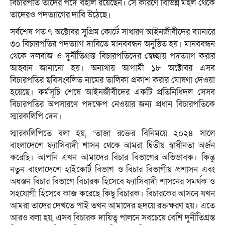
বিচারপতি তাদের পদে বহাল রয়েছেন। সে কারণে বিভিন্ন মহল থেকে
তাদেরও পদত্যাগের দাবি উঠেছে।
সর্বশেষ গত ৭ অক্টোবর সুপ্রিম কোর্টে সাধারণ আইনজীবীদের ব্যানারে
৩০ বিচারপতির পদত্যাগ দাবিতে মানববন্ধন অনুষ্ঠিত হয়। মানববন্ধন
থেকে দলবাজ ও দুর্নীতিগ্রস্ত বিচারপতিদের স্বেচ্ছায় পদত্যাগ করার
আহ্বান জানানো হয়। অন্যথায় আগামী ১৮ অক্টোবর এসব
বিচারপতির ছবিসংবলিত নামের তালিকা প্রকাশ করার ঘোষণা দেওয়া
হয়েছে। কর্মসূচি শেষে আইনজীবীদের একটি প্রতিনিধিদল সেসব
বিচারপতির অপসারণে পদক্ষেপ নেওয়ার জন্য প্রধান বিচারপতিকে
স্মারকলিপি দেন।
স্মারকলিপিতে বলা হয়, ‘তাজা রক্তের বিনিময়ে ২০২৪ সালে
বাংলাদেশে ফ্যাসিবাদী শাসন থেকে আমরা দ্বিতীয় স্বাধীনতা অর্জন
করেছি। আপনি এখন আমাদের বিচার বিভাগের অভিভাবক। কিন্তু
নতুন বাংলাদেশে হাইকোর্ট বিভাগ ও বিচার বিভাগীয় প্রশাসন এবং
অধস্তন বিচার বিভাগে বিচারক হিসেবে ফ্যাসিবাদী শাসনের সমর্থক ও
সহযোগী হিসেবে কাজ করেছে কিছু বিচারক। বিচারকের আসনে যখন
আমরা তাদের দেখতে পাই তখন আমাদের হৃদয়ে রক্তক্ষরণ হয়। এতে
আরও বলা হয়, এসব বিচারক দায়িত্ব পালনে সবচেয়ে বেশি দুর্নীতিগ্রস্ত