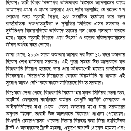
ছিলেন। তাই বিচার বিভাগের অভিভাবক হিসেবে আপনাদের কাছে
আমাদের প্রথম ও প্রধান অনুরোধ এবং দাবি জানাচ্ছি, যে রক্তের ঋণ
শোধের জন্য ‘জুলাই বিপ্লব, ২৪’ সংঘটিত হয়েছিল তার জন্য
রাজনৈতিক পক্ষপাতদুষ্টতা ও দুর্নীতির ভিত্তিতে এসব দলবাজ ও
দুর্নীতিগ্রস্ত বিচারপতিকে অবিলম্বে তাদের পদ থেকে পদত্যাগ করতে
হবে। যাতে ‘জুলাই বিপ্লবে’ প্রাণ উৎসর্গ ও রক্তের বলিদানকারীদের
জীবন অর্থবহ করে তোলে।
জানা গেছে, ২০০৯ সালে ক্ষমতায় আসার পর টানা ১৬ বছর ক্ষমতায়
ছিলেন শেখ হাসিনার সরকার। এই পুরো সময়ে উচ্চ আদালতে যত
বিচারপতি নিয়োগ হয়েছে, তার প্রায় অধিকাংশই হয়েছে রাজনৈতিক
বিবেচনায়। বিচারপতি নিয়োগের কোনো নিয়মনীতি না থাকায় এই
সুযোগ আরও বেশি করে কাজে লাগিয়েছে বিগত সরকার।
বিশ্লেষণে দেখা গেছে, বিচারপতি নিয়োগ হয় মূলত সিনিয়র জেলা জজ,
অ্যাটার্নি জেনারেল কার্যালয়ে কর্মরত ডেপুটি অ্যাটর্নি জেনারেল ও
আইনজীবীদের মধ্য থেকে। জেলা জজদের মধ্যে যারা সরকারের
অনুগত ছিলেন, তারাই উচ্চ আদালতে নিয়োগে প্রাধান্য পেয়েছেন।
বিএনপি চেয়ারপারসন খালেদা জিয়ার বিরুদ্ধে করা জিয়া চ্যারিটেবল
ট্রাস্ট ও অরফানেজ ট্রাস্ট মামলা, একুশে আগস্ট গ্রেনেড হামলা এবং