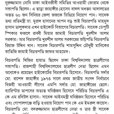
নুরুজ্জামান নোনি ঢাকা আইনজীবী সমিতির আওয়ামী ফোরাম থেকে
সভাপতি ছিলেন। এ ছাড়া জাহাঙ্গীর হোসেন বাদল অধস্তন আদালতের
অন্তত ৬০ জন সিনিয়র জেলা জজকে ডিঙিয়ে নিয়োগ পান। সাবেক
তথ্য প্রতিমন্ত্রী ডা. মুরাদ হাসানের আপন বড় ভাই বিচারপতি মাহমুদ
হাসান তালুকদার এখন হাইকোর্ট বিভাগের বিচারপতি। সাবেক ডেপুটি
স্পিকার ফজলে রাব্বী মিয়ার জামাই বিচারপতি খুরশীদ আলম
সরকার। আর বিচারপতি খুরশীদ আলম সরকারের ভগ্নিপতি বিচারপতি
রিয়াজ উদ্দিন খান। সাবেক বিচারপতি শামসুদ্দিন চৌধুরী মানিকের
ভাতিজি জামাই বিচারপতি জাফর আহমেদ।
বিচারপতি খিজির হায়াত ছিলেন ঢাকা বিশ্ববিদ্যালয় ছাত্রলীগের
সভাপতি। রাজশাহী বিশ্ববিদ্যালয়ের ছাত্রলীগ নেতা ছিলেন এমন
অনেকেও রয়েছেন হাইকোর্টের বিচারপতি হিসেবে। বিচারপতি সর্দার
মো. রাশেদ জাহাঙ্গীর ১৯৭৩ সালে প্রথম জাতীয় সংসদ নির্বাচনে
বিজয়ী আওয়ামী লীগের এমপি সর্দার মো. জাহাঙ্গীরের ছেলে।
ব্যারিস্টার তাপসের অত্যন্ত ঘনিষ্ঠজন হিসেবে পরিচিত বিচারপতি এ
কে এম রবিউল হাসান। সাবেক আইনমন্ত্রী ঘনিষ্ঠজন হিসেবে পরিচিত
এবং গোপালগঞ্জে বাড়ি হওয়ায় নিয়োগ পান কে এম ইমরুল কায়েস।
বিচারপতি মো. বদরুজ্জামান ছাত্রলীগের নেতা ও তার স্ত্রী সাবেক