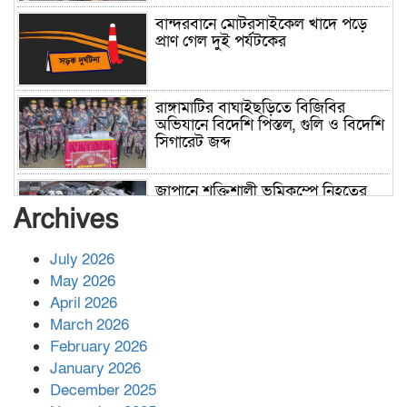
বান্দরবানে মোটরসাইকেল খাদে পড়ে
প্রাণ গেল দুই পর্যটকের
রাঙ্গামাটির বাঘাইছড়িতে বিজিবির
অভিযানে বিদেশি পিস্তল, গুলি ও বিদেশি
সিগারেট জব্দ
জাপানে শক্তিশালী ভূমিকম্পে নিহতের
সংখ্যা বেড়ে ৩৪
Archives
July 2026
রাশিয়ায় ক্যানসারের ভ্যাকসিন রোগীর
May 2026
শরীরে কার্যকরভাবে কাজ করছে, দাবি
April 2026
বিজ্ঞানীর
March 2026
February 2026
কাপ্তাই প্রেস ক্লাবের সভাপতি মাহফুজ,
January 2026
সম্পাদক রিপন মারমা নির্বাচিত
December 2025