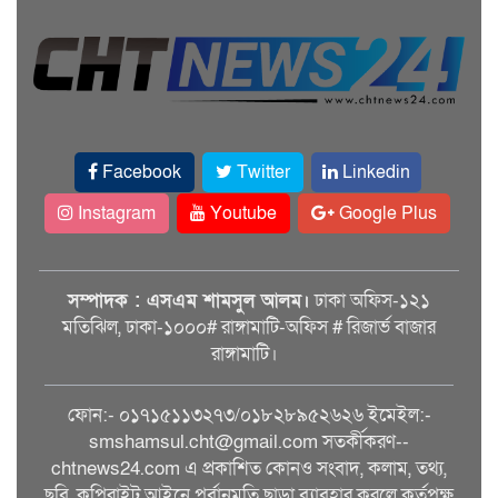
Facebook
Twitter
Linkedin
Instagram
Youtube
Google Plus
সম্পাদক : এসএম শামসুল আলম।
ঢাকা অফিস-১২১
মতিঝিল, ঢাকা-১০০০# রাঙ্গামাটি-অফিস # রিজার্ভ বাজার
রাঙ্গামাটি।
ফোন:- ০১৭১৫১১৩২৭৩/০১৮২৮৯৫২৬২৬ ইমেইল:-
smshamsul.cht@gmail.com সতর্কীকরণ--
chtnews24.com এ প্রকাশিত কোনও সংবাদ, কলাম, তথ্য,
ছবি, কপিরাইট আইনে পূর্বানুমতি ছাড়া ব্যাবহার করলে কর্তৃপক্ষ