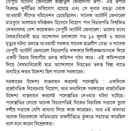
ডেপুটি অ্যাটর্নি জেনারেল জান্নাতুল ফেরদৌসী রূপা। এই রূপার
বিরুদ্ধে দুর্নীতির অভিযোগ রয়েছে এবং সে দুবার বগুড়া থেকে
আওয়ামী লীগের নমিনেশন চেয়েছিলেন। সাবেক অ্যাটর্নি জেনারেল
মাহবুবে আলমের ঘনিষ্ঠজন হিসেবে নিয়োগ পান বিচারপতি বিশ্বজিত
দেবনাথসহ বেশ কয়েকজন ডেপুটি অ্যাটর্নি জেনারেল। তাদের মধ্যে
বৈষম্যবিরোধী ছাত্র আন্দোলন চলাকালে গত ১৬ জুলাই ৬ জনের
মৃত্যুর ঘটনা তদন্তে আওয়ামী সরকার সাবেক ছাত্রলীগ নেতা ও সাবেক
ডেপুটি অ্যাটর্নি জেনারেল বিচারপতি খন্দকার দিলীরুজ্জামানকে দিয়ে
একটি বিচার বিভাগীয় তদন্ত কমিশন গঠন করে। এই কমিশনকে
দিয়ে বৈষম্যবিরোধী ছাত্র আন্দোলনে নিহতের তদন্ত ভিন্ন খাতে
প্রবাহিত করার উদ্দেশ্য ছিল সাবেক সরকারের।
সরকারের উদ্দেশ্য বাস্তবায়ন করলেই পদোন্নতি : একদিকে
রাজনৈতিক বিবেচনায় নিয়োগ, আর অন্যদিকে সরকারের রাজনৈতিক
উদ্দেশ্য বাস্তবায়ন করলেই পদোন্নতির দেওয়ার ঘটনা ঘটেছে।
পদোন্নতির লোভে অনেক বিচারপতিই নিজের বিচারিক সত্তাকে ভুলে
দলীয় সত্তাকে বেশি প্রাধান্য দিয়ে কাজ করেছেন। আর এই প্রবণতা
অনেক বিচারককে অতিমাত্রায় রাজনীতিতে ঝুঁকতে সহায়তা করেছিল
বলে মনে করেন বিশ্লেষকরা।