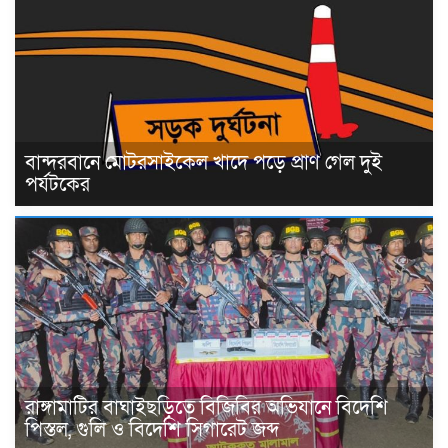
বান্দরবানে মোটরসাইকেল খাদে পড়ে প্রাণ গেল দুই
পর্যটকের
রাঙ্গামাটির বাঘাইছড়িতে বিজিবির অভিযানে বিদেশি
পিস্তল, গুলি ও বিদেশি সিগারেট জব্দ