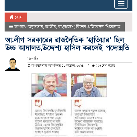
Toggle
naviga
হোম
অপরাধ-অনুসন্ধান
,
জাতীয়
,
বাংলাদেশ
,
বিশেষ প্রতিবেদন
,
শিরোনাম
আ.লীগ সরকারের রাজনৈতিক ‘হাতিয়ার’ ছিল
উচ্চ আদালত,উদ্দেশ্য হাসিল করলেই পদোন্নতি
রিপোর্টার
আপডেট সময় বৃহস্পতিবার, ১০ অক্টোবর, ২০২৪
২২৭ দেখা হয়েছে