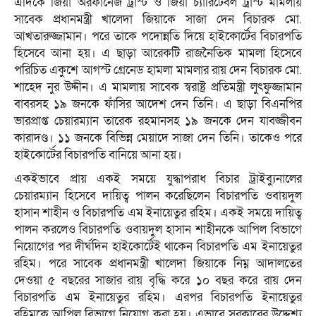
এদিকে জিয়া অরফানেজ ট্রাস্ট ও জিয়া চ্যারিটেবল ট্রাস্ট মামলায়
সাবেক প্রধানমন্ত্রী খালেদা জিয়াকে সাজা দেন বিচারক মো.
আখতারুজ্জামান। পরে তাকে পদোন্নতি দিয়ে হাইকোর্টের বিচারপতি
হিসেবে আনা হয়। এ ছাড়া আরেকটি রাজনৈতিক মামলা হিসেবে
পরিচিত একুশে আগস্ট গ্রেনেড হামলা মামলার রায় দেন বিচারক মো.
শাহেদ নুর উদ্দীন। এ মামলায় সাবেক স্বরাষ্ট্র প্রতিমন্ত্রী লুৎফুজ্জামান
বাবরসহ ১৯ জনকে ফাঁসির আদেশ দেন তিনি। এ ছাড়া বিএনপির
ভারপ্রাপ্ত চেয়ারম্যান তারেক রহমানসহ ১৯ জনকে দেন যাবজ্জীবন
কারাদণ্ড। ১১ জনকে বিভিন্ন মেয়াদে সাজা দেন তিনি। তাকেও পরে
হাইকোর্টের বিচারপতি বানিয়ে আনা হয়।
একইভাবে প্রায় একই সময়ে যুদ্ধাপরাধ বিচার ট্রাইব্যুনালের
চেয়ারম্যান হিসেবে দায়িত্ব পালন করেছিলেন বিচারপতি ওবায়দুল
হাসান শাহীন ও বিচারপতি এম ইনায়েতুর রহিম। একই সময়ে দায়িত্ব
পালন করলেও বিচারপতি ওবায়দুল হাসান শাহীনকে আপিল বিভাগে
নিয়োগের পর দীর্ঘদিন হাইকোর্টেই থাকেন বিচারপতি এম ইনায়েতুর
রহিম। পরে সাবেক প্রধানমন্ত্রী খালেদা জিয়াকে নিম্ন আদালতের
দেওয়া ৫ বছরের সাজার রায় বৃদ্ধি করে ১০ বছর করে রায় দেন
বিচারপতি এম ইনায়েতুর রহিম। এরপর বিচারপতি ইনায়েতুর
রহিমকে আপিল বিভাগে নিয়োগ করা হয়। এভাবে সরকারের উদ্দেশ্য