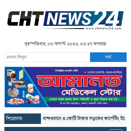
বৃহস্পতিবার, ০৬ অগাস্ট ২০২৬, ০৬:২৭ অপরাহ্ন
সার্চ
শিরোনাম
বান্দরবানে ৩ কোটি টাকার সড়কের কার্পেটিং উঠে যাচ্ছে
ব