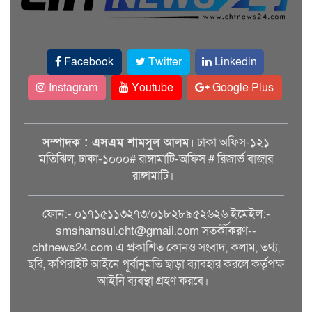
Facebook
Twitter
Linkedin
Instagram
Youtube
Google Plus
সম্পাদক : এসএম শামসুল আলম।
ঢাকা অফিস-১২১
মতিঝিল, ঢাকা-১০০০# রাঙ্গামাটি-অফিস # রিজার্ভ বাজার
রাঙ্গামাটি।
ফোন:- ০১৭১৫১১৩২৭৩/০১৮২৮৯৫২৬২৬ ইমেইল:-
smshamsul.cht@gmail.com সতর্কীকরণ--
chtnews24.com এ প্রকাশিত কোনও সংবাদ, কলাম, তথ্য,
ছবি, কপিরাইট আইনে পূর্বানুমতি ছাড়া ব্যাবহার করলে কর্তৃপক্ষ
আইনি ব্যবস্থা গ্রহণ করবে।