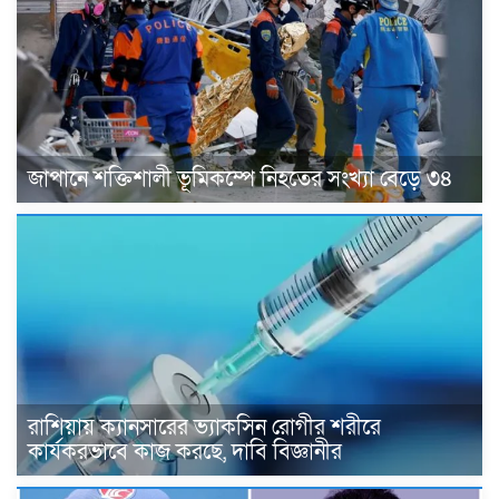
জাপানে শক্তিশালী ভূমিকম্পে নিহতের সংখ্যা বেড়ে ৩৪
রাশিয়ায় ক্যানসারের ভ্যাকসিন রোগীর শরীরে
কার্যকরভাবে কাজ করছে, দাবি বিজ্ঞানীর