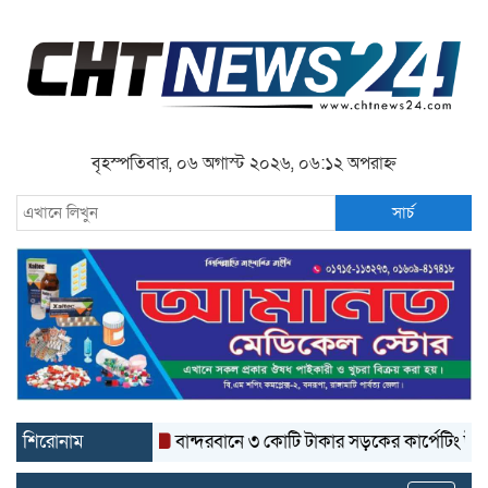
বৃহস্পতিবার, ০৬ অগাস্ট ২০২৬, ০৬:১২ অপরাহ্ন
সার্চ
শিরোনাম
বান্দরবানে ৩ কোটি টাকার সড়কের কার্পেটিং উঠে যাচ্ছে