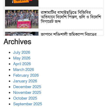
রাঙ্গামাটির বাঘাইছড়িতে বিজিবির
অভিযানে বিদেশি পিস্তল, গুলি ও বিদেশি
সিগারেট জব্দ
জাপানে শক্তিশালী ভূমিকম্পে নিহতের
সংখ্যা বেড়ে ৩৪
Archives
July 2026
রাশিয়ায় ক্যানসারের ভ্যাকসিন রোগীর
May 2026
শরীরে কার্যকরভাবে কাজ করছে, দাবি
April 2026
বিজ্ঞানীর
March 2026
February 2026
কাপ্তাই প্রেস ক্লাবের সভাপতি মাহফুজ,
January 2026
সম্পাদক রিপন মারমা নির্বাচিত
December 2025
November 2025
October 2025
মালয়েশিয়ার প্রধানমন্ত্রীকে চিঠি দেয়ার
September 2025
পর ফোন তারেক রহমানের,গ্যাস সঙ্কট