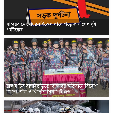
বান্দরবানে মোটরসাইকেল খাদে পড়ে প্রাণ গেল দুই
পর্যটকের
রাঙ্গামাটির বাঘাইছড়িতে বিজিবির অভিযানে বিদেশি
পিস্তল, গুলি ও বিদেশি সিগারেট জব্দ