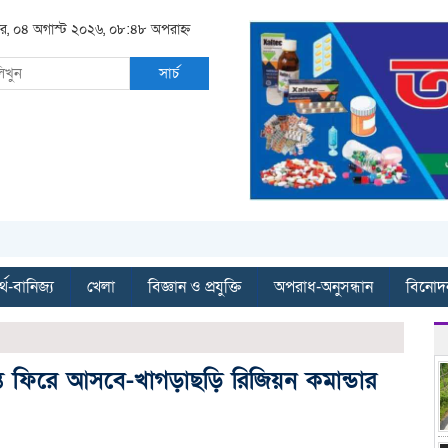
ার, ০৪ অগাস্ট ২০২৬, ০৮:৪৮ অপরাহ্ন
সার্চ
্থ-বানিজ্য
খেলা
বিজ্ঞান ও প্রযুক্তি
অপরাধ-অনুসন্ধান
বিনোদ
ান্তি ফিরে আসবে-খাগড়াছড়ি রিজিয়ন কমান্ডার