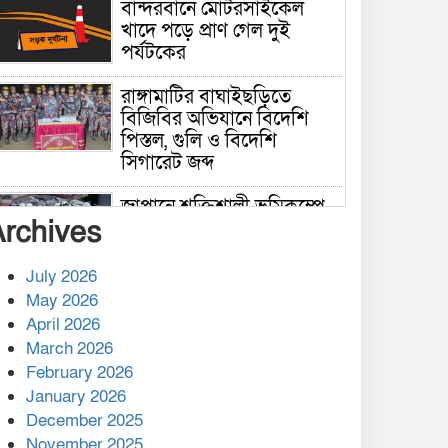
বান্দরবানে মোটরসাইকেল
খাদে পড়ে প্রাণ গেল দুই
পর্যটকের
রাঙ্গামাটির বাঘাইছড়িতে
বিজিবির অভিযানে বিদেশি
পিস্তল, গুলি ও বিদেশি
সিগারেট জব্দ
জাপানে শক্তিশালী ভূমিকম্পে
Archives
নিহতের সংখ্যা বেড়ে ৩৪
July 2026
রাশিয়ায় ক্যানসারের ভ্যাকসিন
May 2026
রোগীর শরীরে কার্যকরভাবে
April 2026
কাজ করছে, দাবি বিজ্ঞানীর
March 2026
February 2026
কাপ্তাই প্রেস ক্লাবের সভাপতি
মাহফুজ, সম্পাদক রিপন মারমা
January 2026
নির্বাচিত
December 2025
November 2025