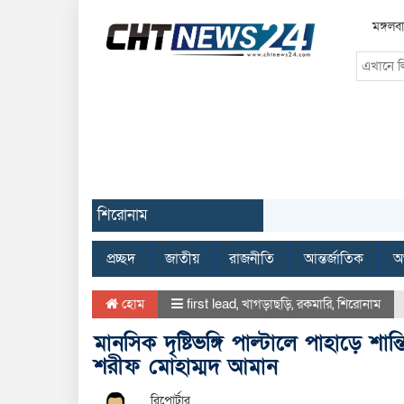
মঙ্গলব
শিরোনাম
প্রচ্ছদ
জাতীয়
রাজনীতি
আন্তর্জাতিক
অর
হোম
first lead
,
খাগড়াছড়ি
,
রকমারি
,
শিরোনাম
মানসিক দৃষ্টিভঙ্গি পাল্টালে পাহাড়ে শ
শরীফ মোহাম্মদ আমান
রিপোর্টার