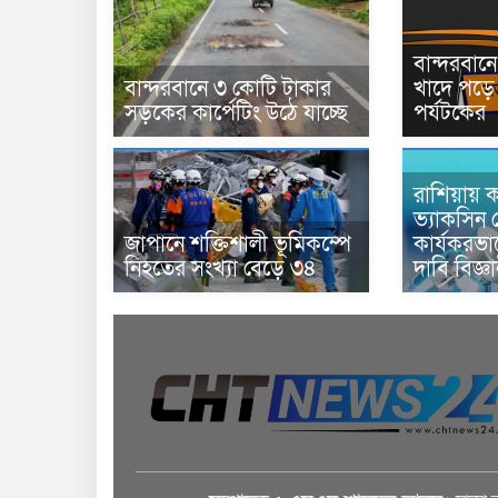
বান্দরবা
বান্দরবানে ৩ কোটি টাকার
খাদে পড়ে 
সড়কের কার্পেটিং উঠে যাচ্ছে
পর্যটকের
রাশিয়ায় ক
ভ্যাকসিন 
জাপানে শক্তিশালী ভূমিকম্পে
কার্যকরভ
নিহতের সংখ্যা বেড়ে ৩৪
দাবি বিজ্ঞ