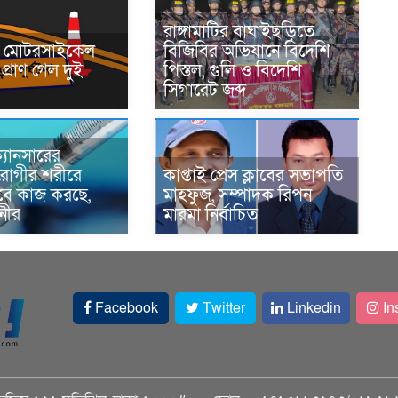
রাঙ্গামাটির বাঘাইছড়িতে
নে মোটরসাইকেল
বিজিবির অভিযানে বিদেশি
প্রাণ গেল দুই
পিস্তল, গুলি ও বিদেশি
সিগারেট জব্দ
্যানসারের
রোগীর শরীরে
কাপ্তাই প্রেস ক্লাবের সভাপতি
াবে কাজ করছে,
মাহফুজ, সম্পাদক রিপন
ানীর
মারমা নির্বাচিত
Facebook
Twitter
Linkedin
In